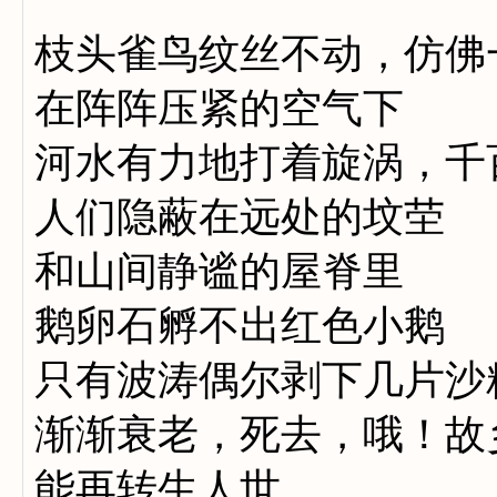
枝头雀鸟纹丝不动，仿佛
在阵阵压紧的空气下
河水有力地打着旋涡，千
人们隐蔽在远处的坟茔
和山间静谧的屋脊里
鹅卵石孵不出红色小鹅
只有波涛偶尔剥下几片沙
渐渐衰老，死去，哦！故
能再转生人世