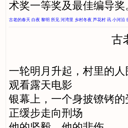
术奖一等奖及最佳编导奖
古老的春天
白夜
黎明
所见
河湾里
乡村冬夜
芦花村
讯
小河沿
古
一轮明月升起，村里的人
观看露天电影
银幕上，一个身披镣铐的
正缓步走向刑场
他的坚毅，他的悲伤