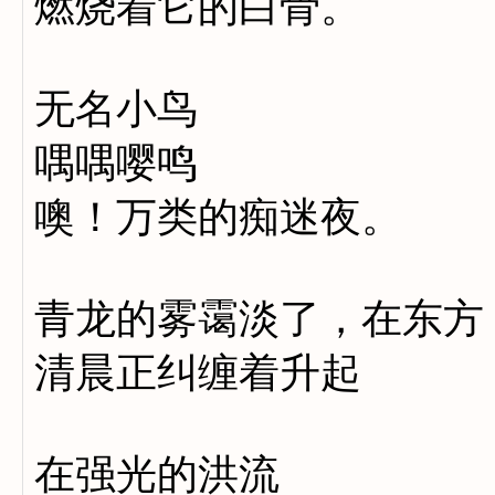
燃烧着它的白骨。
无名小鸟
喁喁嘤鸣
噢！万类的痴迷夜。
青龙的雾霭淡了，在东方
清晨正纠缠着升起
在强光的洪流