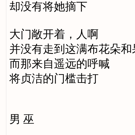
却没有将她摘下
大门敞开着，人啊
并没有走到这满布花朵和
而那来自遥远的呼喊
将贞洁的门槛击打
男 巫