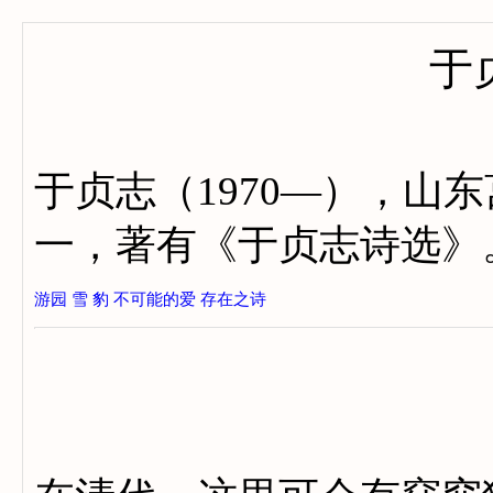
于
于贞志（1970—），山
一，著有《于贞志诗选》
游园
雪
豹
不可能的爱
存在之诗