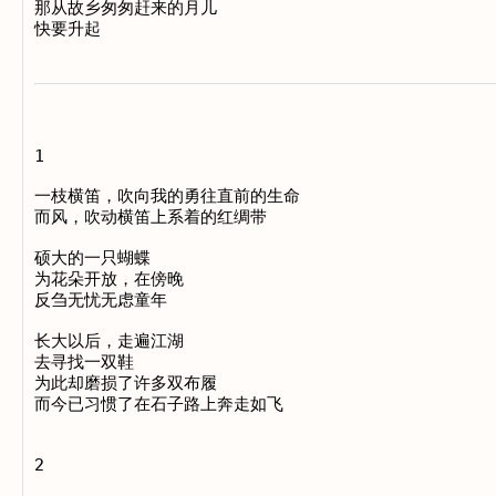
那从故乡匆匆赶来的月儿

1

一枝横笛，吹向我的勇往直前的生命

而风，吹动横笛上系着的红绸带

硕大的一只蝴蝶

为花朵开放，在傍晚

反刍无忧无虑童年

长大以后，走遍江湖

去寻找一双鞋

为此却磨损了许多双布履

而今已习惯了在石子路上奔走如飞

2
