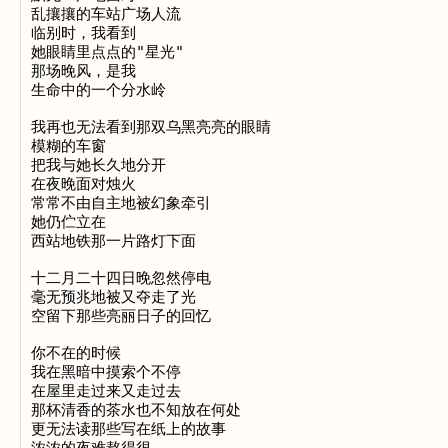
乱攘攘的车站广场人流

临别时，我看到

她眼睛里点点的"星光"

那场晚风，是我

生命中的一个分水岭

我再也无法看到那双乌黑亮亮的眼睛

模糊的车窗

把我与她长久地分开

在夜晚面对烛火

常常不由自主地被幻象牵引

她仍伫立在

西站地铁那一片路灯下面

十二月二十四日晚忽然停电

毫无预兆地被又夺走了光

空留下那些亮丽日子的回忆

你不在的时候

我在黑暗中摸索个不停

在屋里走过来又走过去

那杯清香的茶水也不知放在何处

更无法读那些写在纸上的故事
