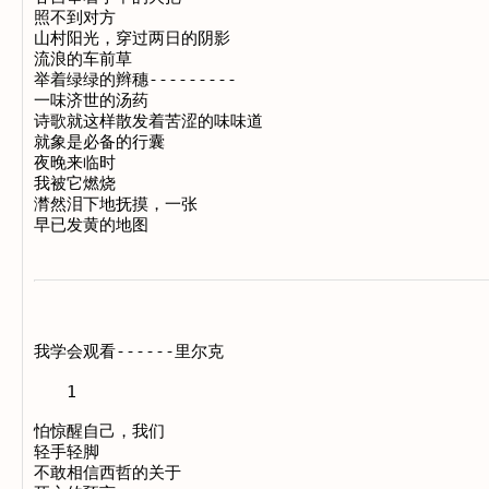
照不到对方

山村阳光，穿过两日的阴影

流浪的车前草

举着绿绿的辫穗---------

一味济世的汤药

诗歌就这样散发着苦涩的味味道

就象是必备的行囊

夜晚来临时

我被它燃烧

潸然泪下地抚摸，一张

我学会观看------里尔克

　　1

怕惊醒自己，我们

轻手轻脚

不敢相信西哲的关于
