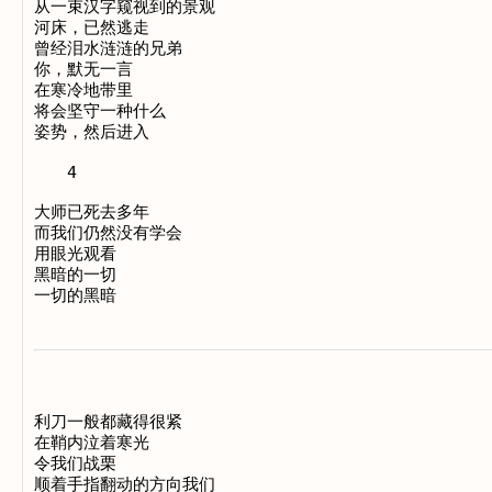
从一束汉字窥视到的景观

河床，已然逃走

曾经泪水涟涟的兄弟

你，默无一言

在寒冷地带里

将会坚守一种什么

姿势，然后进入

　　4

大师已死去多年

而我们仍然没有学会

用眼光观看

黑暗的一切

利刀一般都藏得很紧

在鞘内泣着寒光

令我们战栗

顺着手指翻动的方向我们
