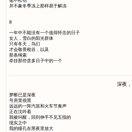
毫不松动

并不象冬季冻上那样易于解冻

8

一年中不能没有一个值得怀念的日子

女人，雪白的阳光群体

只有冬天，鸟们

才会敬畏秕谷，以及

那条绳索

深夜，
梦断已是深夜

号房里很黑

远远的一阵汽笛和火车节奏声

正在沈吟着

我被叫醒，回到伸手不见五指的

现实之中

我的瞳孔在黑夜里放大
