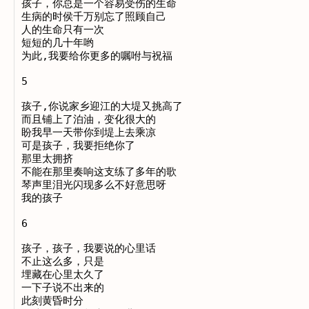
孩子，你总是一个容易受伤的生命

生病的时侯千万别忘了照顾自己

人的生命只有一次

短短的几十年哟

为此,我要给你更多的嘱咐与祝福

5

孩子,你说家乡迎江的大堤又挑高了

而且铺上了泊油，变化很大的

盼我早一天带你到堤上去乘凉

可是孩子，我要拒绝你了

那里太拥挤

不能在那里奏响这支练了多年的歌

琴声里泪光闪现多么不好意思呀

我的孩子

6

孩子，孩子，我要说的心里话

不止这么多，只是

埋藏在心里太久了

一下子说不出来的

此刻黄昏时分
