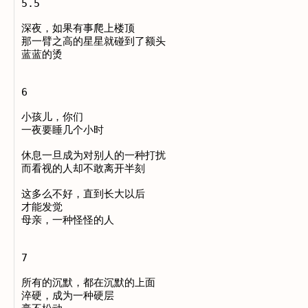
5.5

深夜，如果有事爬上楼顶

那一臂之高的星星就碰到了额头

蓝蓝的烫

6

小孩儿，你们

一夜要睡几个小时

休息一旦成为对别人的一种打扰

而看视的人却不敢离开半刻

这多么不好，直到长大以后

才能发觉

母亲，一种怪怪的人

7

所有的沉默，都在沉默的上面

淬硬，成为一种硬层
