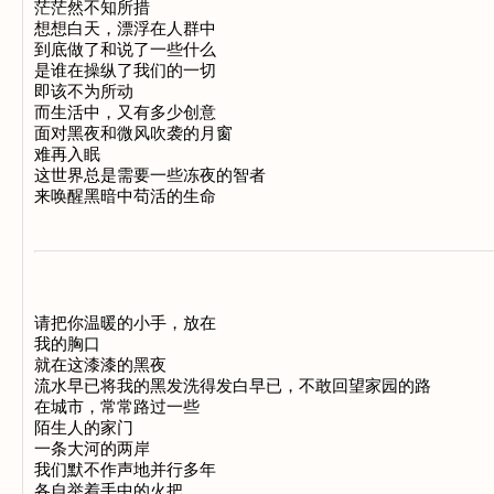
茫茫然不知所措

想想白天，漂浮在人群中

到底做了和说了一些什么

是谁在操纵了我们的一切

即该不为所动

而生活中，又有多少创意

面对黑夜和微风吹袭的月窗

难再入眠

这世界总是需要一些冻夜的智者

请把你温暖的小手，放在

我的胸口

就在这漆漆的黑夜

流水早已将我的黑发洗得发白早已，不敢回望家园的路

在城市，常常路过一些

陌生人的家门

一条大河的两岸

我们默不作声地并行多年

各自举着手中的火把
