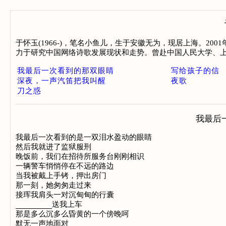
于怀玉(1966-)，笔名小鱼儿，生于安徽无为，现居上海。2
力于研究中国网络诗歌发展现状和走势。曾赴中国人民大学、上
我最后一次看到的那双眼睛
写给孩子的信
深夜，一声汽笛把我叫醒
夜歌
刀之惑
我最后
我最后一次看到的是一双泪水盈动的眼睛

然后我就进了监狱服刑

晚饭前，我们在招待所服务台刚刚相识

一辆警车悄悄停在不远的路边

当我被戴上手铐，押出房门

那一刻，她匆匆走过来

接珲我肩头一对沉甸甸的行囊

________送我上车

那是多么沉多么昏黄的一个傍晚呵

默无一声地面对
