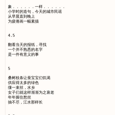
象．．．．．．一样．．．．．．

小学时的造句，今天的城市民谣

从早晨直到晚上

为疲倦画一幅素描

4.5

翻看当天的报纸，寻找

一个并不熟悉的名字

是一件有意义的事

5

桑树枝条让蚕宝宝们饥渴

供应得太多的绿色

缫一束丝，水乡

女子们就这样渐渐为之衰老

年年握住愁丝

抽不尽，江水那样长
