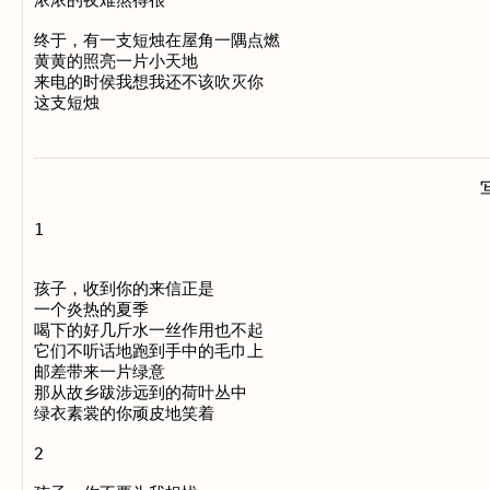
浓浓的夜难熬得很

终于，有一支短烛在屋角一隅点燃

黄黄的照亮一片小天地

来电的时侯我想我还不该吹灭你

1

孩子，收到你的来信正是

一个炎热的夏季

喝下的好几斤水一丝作用也不起

它们不听话地跑到手中的毛巾上

邮差带来一片绿意

那从故乡跋涉远到的荷叶丛中

绿衣素裳的你顽皮地笑着

2
