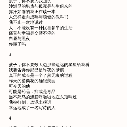
孩子，你不要为我担忧

沙洲显的酷热与孤寂是与生俱来的

挥汗如雨的我正在读一本

人怎样走向成熟与稳健的教科书

我不止一次地说过________

人，不能没有一种忧喜参半的生活

痛苦与幸福是交替不停的

白昼与黑夜

你懂了吗

3

孩子，你不要数天边那些遥远的星星给我看

我要告诉你那已是昨夜的梦痕

真正的成长是一个了然无痕的过程

昨天的罂粟花的确很美丽

可今天的他

可能是药品，抑或是毒品

当不死鸟的翅膀呼啦啦地在头顶响过

我被打倒，离泥土很进

幸运地成了一名写诗的人

4
