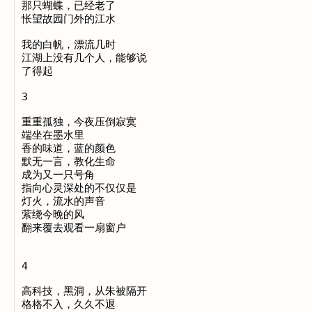
那只蝴蝶，已经老了

怅望故园门外的江水

我的白帆，漂流几时

江湖上没有几个人，能够说

了得起

3

重重孤独，今夜压倒寂寞

端坐在墨水里

香的味道，蓝的颜色

默无一言，教化生命

成为又一只号角

指向心灵深处的不仅仅是

灯火，流水的声音

萦绕今晚的风

翻来覆去观看一扇窗户

4

高科技，黑洞，从朱被隔开

格格不入，久久不退
