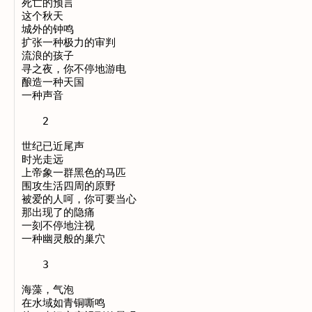
死亡的预言

这个秋天

城外的钟鸣

扩张一种极力的审判

流浪的孩子

寻之夜，你不停地游电

酿造一种天国

一种声音

　　2

世纪已近尾声

时光走远

上帝象一群黑色的马匹

围攻生活四周的原野

被爱的人呵，你可要当心

那出现了的隐痛

一刻不停地注视

一种幽灵般的巢穴

　　3

海藻，气泡

在水域如青铜嘶鸣
