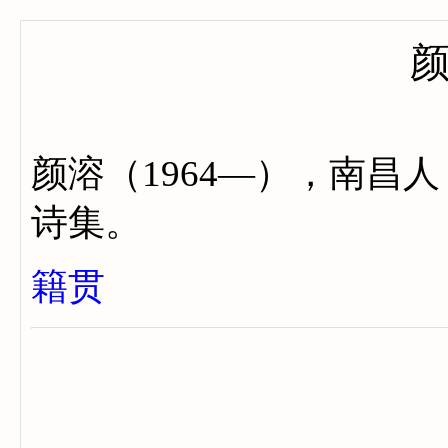
颜溶（1964—），南昌
诗集。
籍贯