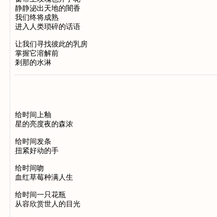
静静泌出天地的闇香
我们终将成熟
进入人类琐碎的话语
让我们寻找彼此的乳房
掌握它溶解前
剎那的水淋
给时间上釉
星的亮度夜的森浓
给时间发条
扭紧好动的手
给时间吻
血红草莓种满人生
给时间一只花瓶
从容欣赏世人的目光