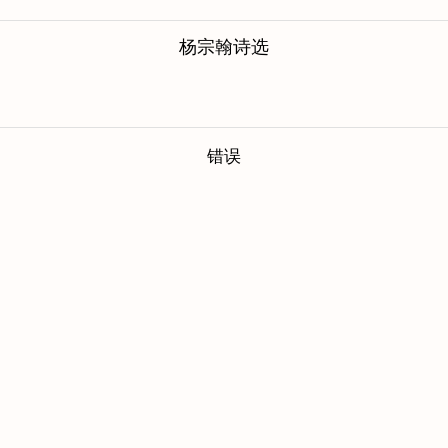
杨宗翰诗选
错误