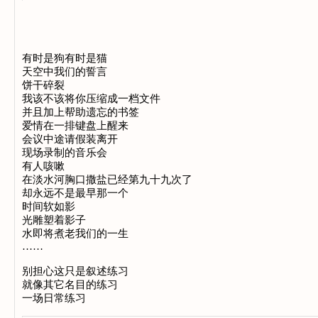
有时是狗有时是猫
天空中我们的誓言
饼干碎裂
我该不该将你压缩成一档文件
并且加上帮助遗忘的书签
爱情在一排键盘上醒来
会议中途请假装离开
现场录制的音乐会
有人咳嗽
在淡水河胸口撒盐已经第九十九次了
却永远不是最早那一个
时间软如影
光雕塑着影子
水即将煮老我们的一生
……
别担心这只是叙述练习
就像其它名目的练习
一场日常练习