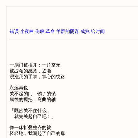
错误
小夜曲
伤痕
革命
羊群的阴谋
成熟
给时间
一扇门被推开：一片空无
被占领的感觉，逐渐
浸泡我的手掌，掌心的纹路
永远再也
关不起的门，锈了的锁
腐蚀的握把，弯曲的轴
「既然关不住什么，
就先关起自己吧！」
像一床折叠整齐的被
轻轻地，我阖起了自己的扉