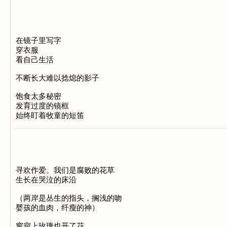
在镜子里写字
穿衣服
看自己生活
不断长大难以捻熄的影子
饱食太多秘密
发育过度的镜框
始终盯着牧童的短笛
寻欢作爱。我们是腐败的花草
生长在哭泣的床沿
（两岸是丛生的指头，搁浅的吻
婴孩的血肉，纤瘦的神）
窗帘上玫瑰也开了花