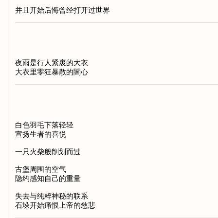
并且开始后悔曾经打开过世界
夜雨是行人紧裹的大衣
大衣里零狂暴散的闇心
白色羽毛下落轻轻
宣扬生者的喜悦
一只火柴般削划而过
古堡周围的空气
隐约感知自己的重量
失去与纯粹神秘的联系
石垛开始痛恨上帝的慈悲