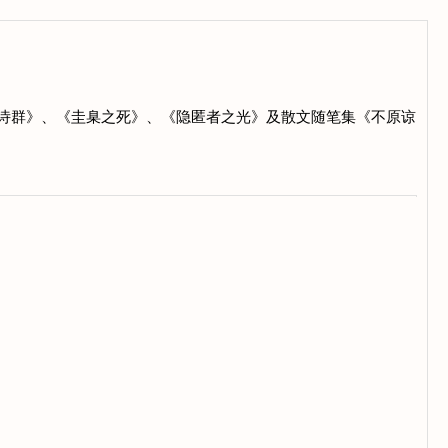
起的诗群》、《圭臬之死》、《隐匿者之光》及散文随笔集《不原谅