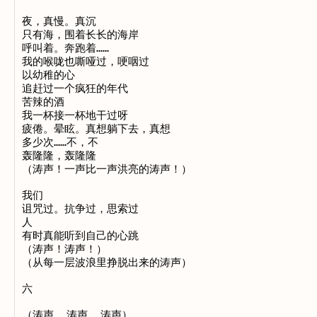
夜，真慢。真沉

只有海，围着长长的海岸

呼叫着。奔跑着……

我的喉咙也嘶哑过，哽咽过

以幼稚的心

追赶过一个疯狂的年代

苦辣的酒

我一杯接一杯地干过呀

疲倦。晕眩。真想躺下去，真想

多少次……不，不

轰隆隆，轰隆隆

（涛声！一声比一声洪亮的涛声！）

我们

诅咒过。抗争过，思索过

人

有时真能听到自己的心跳

（涛声！涛声！）

（从每一层波浪里挣脱出来的涛声）

六

（涛声……涛声……涛声）
