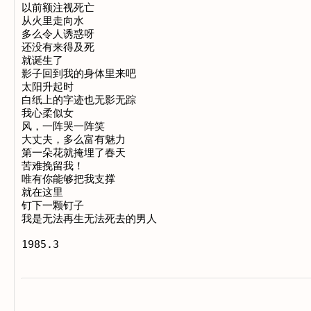
以前额注视死亡

从火里走向水

多么令人诱惑呀

还没有来得及死

就诞生了

影子回到我的身体里来吧

太阳升起时

白纸上的字迹也无影无踪

我心柔似女

风，一阵哭一阵笑

大丈夫，多么富有魅力

第一朵花就掩埋了春天

苦难挽留我！

唯有你能够把我支撑

就在这里

钉下一颗钉子

我是无法再生无法死去的男人
