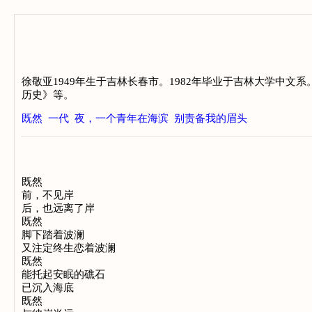
徐敬亚1949年生于吉林长春市。1982年毕业于吉林大学中
历史》等。
既然
一代
夜，一个青年在海滨
别责备我的眉头
既然

前，不见岸

后，也远离了岸

既然

脚下踏着波澜

又注定终生恋着波澜

既然

能托起安眠的礁石

已沉入海底

既然
