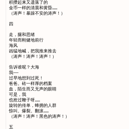
积攒起来又遗落了的

金币一样的清晨和黄昏……

（涛声！暴躁不安的涛声！）

四

走，腿和思绪

年轻而刚健地前行

海风

凶猛地喊，把我推来推去

（涛声！涛声！涛声！）

告诉谁呢？大海

我——

过早地想到过死！

爸爸。砖一样厚的档案

血，陌生而又无声的眼睛

可是，我

也抢过鞭子呀……

旋转的传单，蜂拥的人群

惊叫。爆裂。翻滚……

（涛声！涛声！黑色的涛声！）

五
