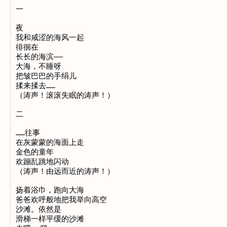
一

夜

我和咸涩的海风一起

徘徊在

长长的海滨——

大海，不睡呀

把皱巴巴的手绢儿

揉来揉去……

（涛声！滚滚失眠的涛声！）

二

……往事

在灰蒙蒙的海面上走

金色的童年

欢蹦乱跳地闪动

（涛声！由远而近的涛声！）

扬着浴巾，跑向大海

爸爸欢呼般地把我举向高空

沙滩。依然是

滑梯一样平缓的沙滩
