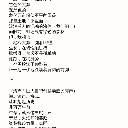
黑色的大海

黝黑色的

象亿万亩起伏不平的田垄

那是土地！那里面

流淌着人的混浊的液体（我们的！）

而眼前，却还没有绿色的森林

但，我相信

土地和大海——她们都懂

生长，在韧性地进行

脉搏呀，永远不是孤单的

此刻，在我身旁

一个黑脸汉子仰卧着

正一起一伏地掀动着宽阔的前脚

七

（涛声！巨大自鸣钟摆动般的涛声）

海。涛声。海……

让我想起历史

几万万年前

生命，就从这里爬上岸——

于是，火焰开始蔓延

智慧挽起力量，舞蹈
