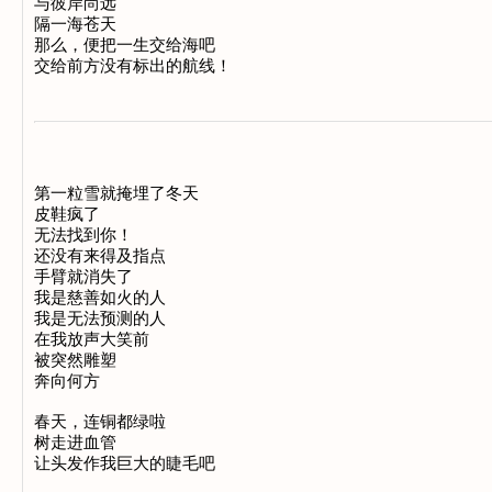
与彼岸尚远

隔一海苍天

那么，便把一生交给海吧

第一粒雪就掩埋了冬天

皮鞋疯了

无法找到你！

还没有来得及指点

手臂就消失了

我是慈善如火的人

我是无法预测的人

在我放声大笑前

被突然雕塑

奔向何方

春天，连铜都绿啦

树走进血管

让头发作我巨大的睫毛吧
