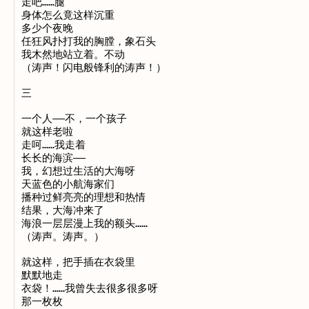
走吧……腿

身体怎么竟这样沉重

多少个夜晚

任狂风扑打我的胸膛，象石头

我木然地站立着。不动

（涛声！闪电般锋利的涛声！）

三

一个人——不，一个孩子

就这样老啦

走呵……我走着

长长的海滨——

我，幻想过生活的大海呀

天蓝色的小航海家们

播种过鲜亮亮的理想和热情

结果，大海冲来了

海浪一层层漫上我的额头……

（涛声。涛声。）

就这样，把手插在衣袋里

默默地走

衣袋！……我曾失去很多很多呀

那一枚枚
