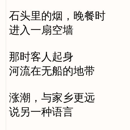
石头里的烟，晚餐时
进入一扇空墙
那时客人起身
河流在无船的地带
涨潮，与家乡更远
说另一种语言