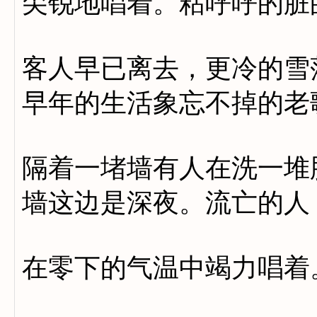
尖锐地唱着。粘呼呼的脏
客人早已离去，更冷的雪
早年的生活象忘不掉的老
隔着一堵墙有人在洗一堆
墙这边是深夜。流亡的人
在零下的气温中竭力唱着