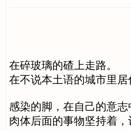
在碎玻璃的碴上走路。
在不说本土语的城市里居
感染的脚，在自己的意志
肉体后面的事物坚持着，