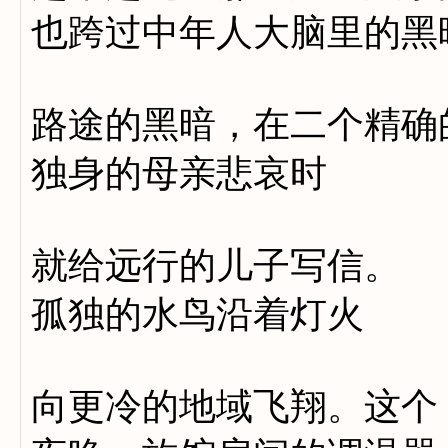
也跨过中年人大脑里的黑
路途的黑暗，在二个精确
独身的母亲悲哀时
就给远行的儿子写信。
孤独的水鸟沿着灯火
向更冷的地域飞翔。这个