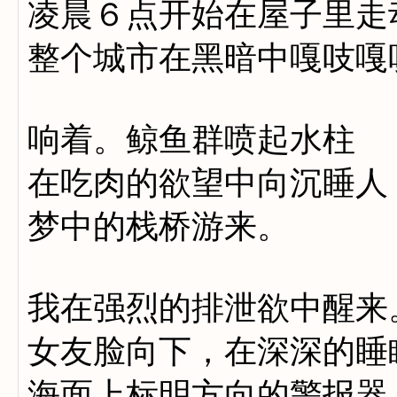
凌晨６点开始在屋子里走
整个城市在黑暗中嘎吱嘎
响着。鲸鱼群喷起水柱
在吃肉的欲望中向沉睡人
梦中的栈桥游来。
我在强烈的排泄欲中醒来
女友脸向下，在深深的睡
海面上标明方向的警报器