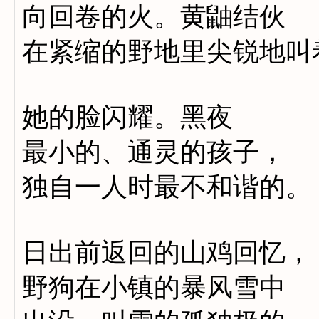
向回卷的火。黄鼬结伙
在紧缩的野地里尖锐地叫
她的脸闪耀。黑夜
最小的、通灵的孩子，
独自一人时最不和谐的。
日出前返回的山鸡回忆，
野狗在小镇的暴风雪中