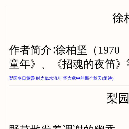
徐
作者简介∶徐柏坚（197
童年》、《招魂的夜笛》
梨园冬日黄昏
时光似水流年
怀念狱中的那个秋天(组诗)
梨