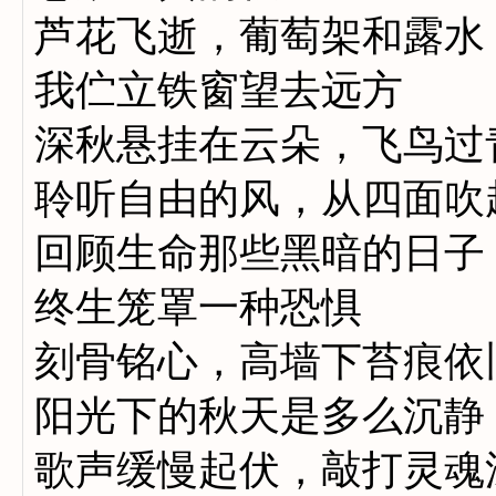
芦花飞逝，葡萄架和露水
我伫立铁窗望去远方
深秋悬挂在云朵，飞鸟过
聆听自由的风，从四面吹
回顾生命那些黑暗的日子
终生笼罩一种恐惧
刻骨铭心，高墙下苔痕依
阳光下的秋天是多么沉静
歌声缓慢起伏，敲打灵魂