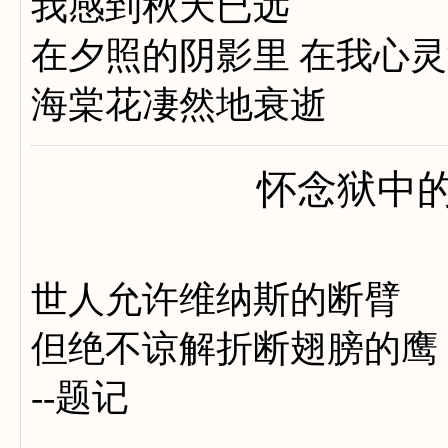
我感到秋天已远
在夕照的阴影里 在我心
海棠花凄然地衰逝
怀念狱中的
世人允许维纳斯的断臂
但绝不谅解折断翅膀的鹰
--题记