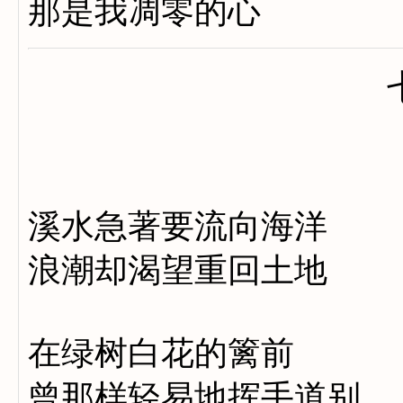
那是我凋零的心
溪水急著要流向海洋
浪潮却渴望重回土地
在绿树白花的篱前
曾那样轻易地挥手道别