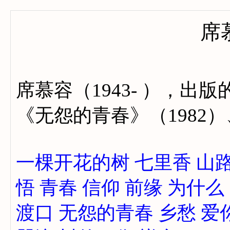
席
席慕容（1943- ），出
《无怨的青春》（1982）
一棵开花的树
七里香
山
悟
青春
信仰
前缘
为什么
渡口
无怨的青春
乡愁
爱