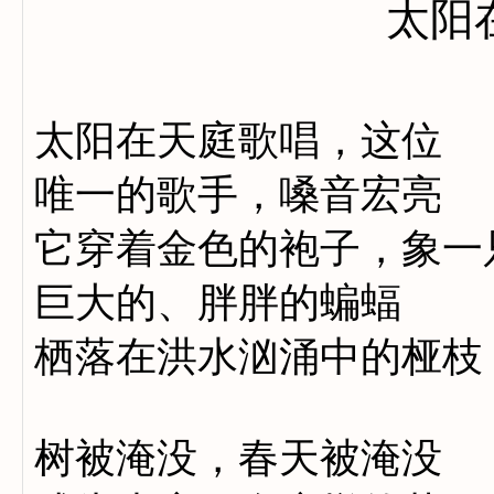
太阳
太阳在天庭歌唱，这位
唯一的歌手，嗓音宏亮
它穿着金色的袍子，象一
巨大的、胖胖的蝙蝠
栖落在洪水汹涌中的桠枝
树被淹没，春天被淹没