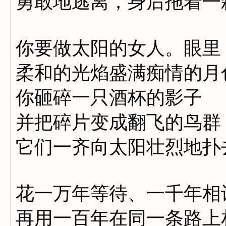
勇敢地逃离，身后拖着一
你要做太阳的女人。眼里
柔和的光焰盛满痴情的月
你砸碎一只酒杯的影子
并把碎片变成翻飞的鸟群
它们一齐向太阳壮烈地扑
花一万年等待、一千年相
再用一百年在同一条路上