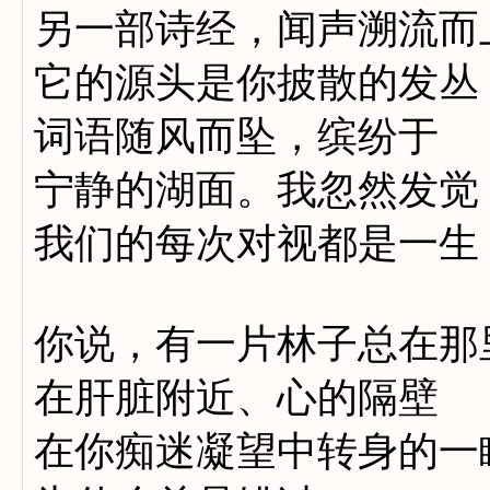
另一部诗经，闻声溯流而
它的源头是你披散的发丛
词语随风而坠，缤纷于
宁静的湖面。我忽然发觉
我们的每次对视都是一生
你说，有一片林子总在那
在肝脏附近、心的隔壁
在你痴迷凝望中转身的一