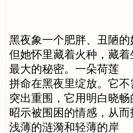
黑夜象一个肥胖、丑陋的
但她怀里藏着火种，藏着
最大的秘密。一朵荷莲
拼命在黑夜里绽放。它不
突出重围，它用明白晓畅
昭示被围困的情感，从而
浅薄的涟漪和轻薄的岸