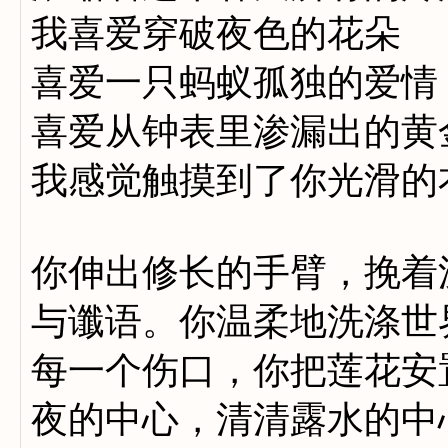
我喜爱穿破夜色的花朵
喜爱一只蚂蚁孤独的爱情
喜爱从钟表里渗漏出的黄
我感觉触摸到了你光滑的
你伸出修长的手臂，挽着
与谶语。你温柔地洗涤世
每一个伤口，你把莲花安
夜的中心，清清露水的中