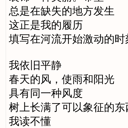
总是在缺失的地方发生
这正是我的履历
填写在河流开始激动的时
我依旧平静
春天的风，使雨和阳光
具有同一种风度
树上长满了可以象征的东
我读不懂