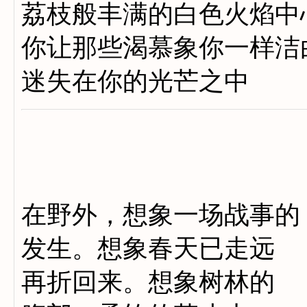
荔枝般丰满的白色火焰中
你让那些渴慕象你一样洁
迷失在你的光芒之中
在野外，想象一场战事的
发生。想象春天已走远
再折回来。想象树林的