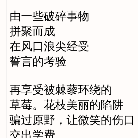
由一些破碎事物
拼聚而成
在风口浪尖经受
誓言的考验
再享受被棘藜环绕的
草莓。花枝美丽的陷阱
骗过原野，让微笑的伤口
交出学费