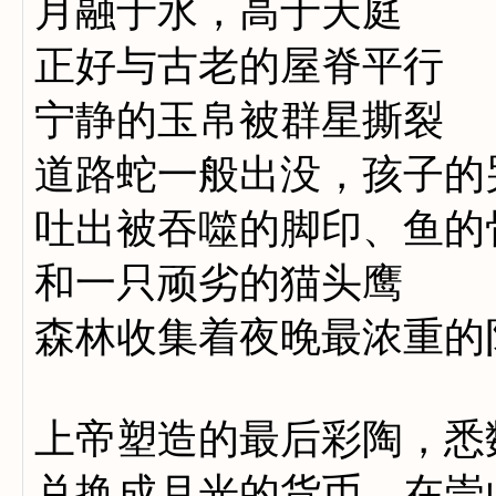
月融于水，高于天庭
正好与古老的屋脊平行
宁静的玉帛被群星撕裂
道路蛇一般出没，孩子的
吐出被吞噬的脚印、鱼的
和一只顽劣的猫头鹰
森林收集着夜晚最浓重的
上帝塑造的最后彩陶，悉
兑换成月光的货币，在崇