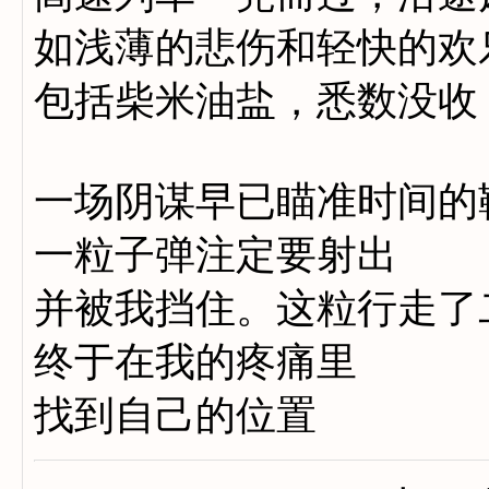
如浅薄的悲伤和轻快的欢
包括柴米油盐，悉数没收
一场阴谋早已瞄准时间的
一粒子弹注定要射出
并被我挡住。这粒行走了
终于在我的疼痛里
找到自己的位置