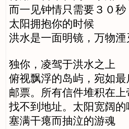
而一见钟情只需要３０秒
太阳拥抱你的时候
洪水是一面明镜，万物湮
独你，凌驾于洪水之上
俯视飘浮的岛屿，宛如最
邮票。所有信件堆积在上
找不到地址。太阳宽阔的
塞满干瘪而抽泣的游魂