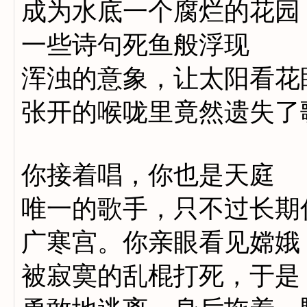
成为水底一个腐烂的花园
一些诗句死鱼般浮现
浑浊的意象，让太阳看花
张开的喉咙里竟然遗失了
你接着唱，你也是天庭
唯一的歌手，只不过长期
广寒宫。你亲眼看见嫦娥
被寂寞的乱棍打死，于是