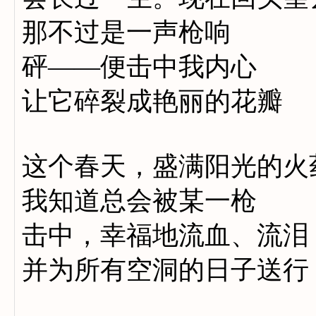
那不过是一声枪响
砰——便击中我内心
让它碎裂成艳丽的花瓣
这个春天，盛满阳光的火
我知道总会被某一枪
击中，幸福地流血、流泪
并为所有空洞的日子送行