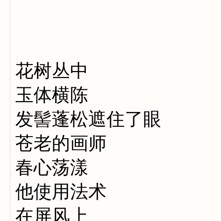
花树丛中
玉体横陈
发髻蓬松遮住了眼
苍老的画师
春心荡漾
他使用法术
在屏风上