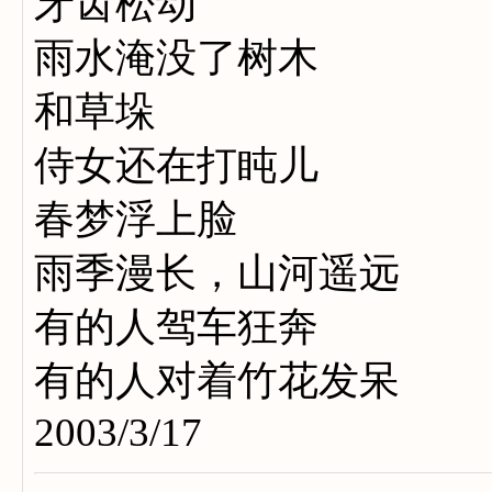
牙齿松动
雨水淹没了树木
和草垛
侍女还在打盹儿
春梦浮上脸
雨季漫长，山河遥远
有的人驾车狂奔
有的人对着竹花发呆
2003/3/17