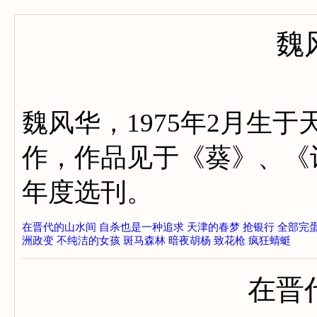
魏
魏风华，1975年2月生于
作，作品见于《葵》、《
年度选刊。
在晋代的山水间
自杀也是一种追求
天津的春梦
抢银行
全部完
洲政变
不纯洁的女孩
斑马森林
暗夜胡杨
致花枪
疯狂蜻蜓
在晋