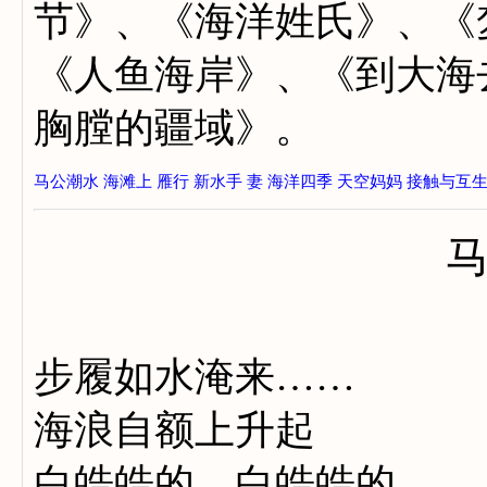
节》、《海洋姓氏》、《
《人鱼海岸》、《到大海
胸膛的疆域》。
马公潮水
海滩上
雁行
新水手
妻
海洋四季
天空妈妈
接触与互
步履如水淹来……
海浪自额上升起
白皓皓的，白皓皓的