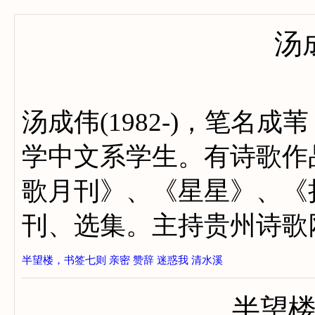
汤
汤成伟(1982-)，笔名
学中文系学生。有诗歌作
歌月刊》、《星星》、《
刊、选集。主持贵州诗歌
半望楼，书签七则
亲密
赞辞
迷惑我
清水溪
半望