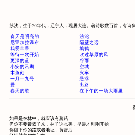
苏浅，生于70年代，辽宁人，现居大连。著诗歌数百首，有诗集
春天是明亮的
滂沱
尼亚加拉瀑布
隔壁之远
我爱苹果
填鸭
等待一次开始
吹过草原的风
更深的蓝
谷雨
小安的汛期
空城
木鱼刻
火车
一月十九号
悬浮
爱
出路
春天的歌
在下午的一场大雨里
如果是在林中，就应该有蘑菇 

但你不要带篮子来，林子这么美，早晨才刚刚开始 

你留下你的路或者地址，黄昏后 
