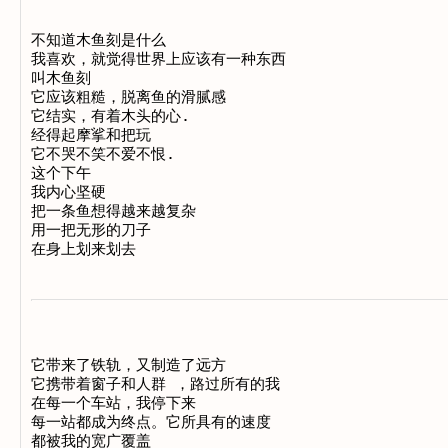
不知道木鱼刻是什么

我喜欢，就觉得世界上应该有一种东西

叫木鱼刻

它应该粗糙，脱离鱼的滑腻感

它结实，有着木头的心.

经得起摩挲和把玩

它不哭不笑不爱不恨.

这个下午

我内心坚硬

把一条鱼想得越来越复杂

用一把无形的刀子

它带来了铁轨，又制造了远方 

它携带着窗子和人群 ，路过所有的我 

在每一个车站，我停下来 

每一站都成为终点。它所具有的速度 

都被我的宽广覆盖 
