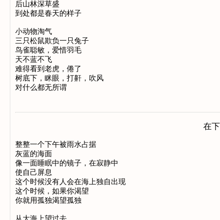
后山林深草盛

到处都是春天的样子

小动物淘气

三只松鼠欺负一只兔子

鸟雀聪敏，爱惜羽毛

天不蓝不飞

难得看到老虎，倦了

树底下，眯眼，打鼾，吹风

在下
整整一个下午被雨水占据

灰蓝的海面

像一面睡眠中的镜子，在寂静中

使自己屏息

这个时候没有人会在海上独自出现

这个时候，如果你渴望

你就用孤独渴望孤独

从大海上望过去
