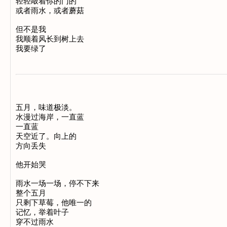
轻轻敲着你的门的 

或者雨水，或者蘑菇 

但不是我 

我顺着风长到树上去 

五月，味道极淡。 

水漫过海岸，一直蓝 

一直蓝 

天空近了。向上的 

方向丢失 

他开始哭 

雨水一场一场，停不下来 

整个五月 

只剩下草莓，他唯一的 

记忆，举着叶子 

穿不过雨水 
