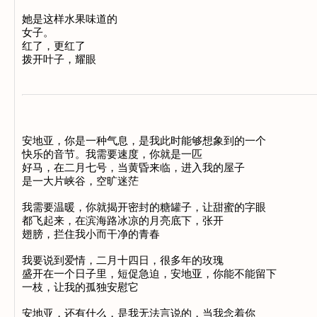
她是这样水果味道的 

女子。 

红了，更红了 

安地亚，你是一种气息，是我此时能够想象到的一个 

快乐的音节。我需要速度，你就是一匹 

好马，在二月七号，当黄昏来临，进入我的屋子 

是一大片峡谷，空旷迷茫 

我需要温暖，你就揭开密封的糖罐子，让甜蜜的字眼 

都飞起来，在滨海路冰凉的月亮底下，张开 

翅膀，拦住我小而干净的青春 

我要说到爱情，二月十四日，很多年的玫瑰 

盛开在一个日子里，短促急迫，安地亚，你能不能留下 

一枝，让我的孤独安慰它 

安地亚，还有什么，是我无法言说的，当我念着你 
