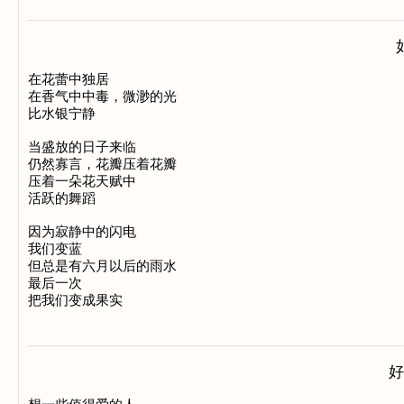
在花蕾中独居

在香气中中毒，微渺的光

比水银宁静

当盛放的日子来临

仍然寡言，花瓣压着花瓣

压着一朵花天赋中

活跃的舞蹈

因为寂静中的闪电

我们变蓝

但总是有六月以后的雨水

最后一次

好