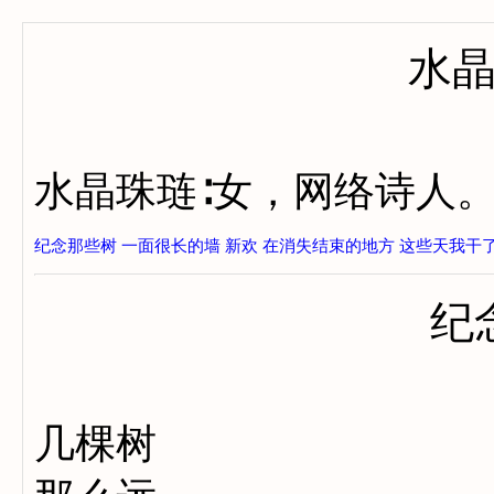
水
水晶珠琏∶女，网络诗人
纪念那些树
一面很长的墙
新欢
在消失结束的地方
这些天我干
纪
几棵树