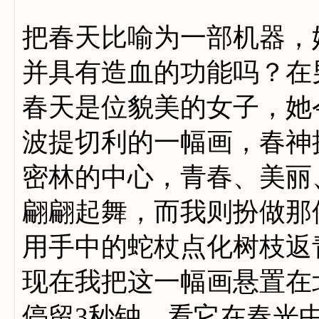
把春天比喻为一部机器，
并具有造血的功能吗？在
春天是位貌美的女子，她
波提切利的一幅画，春神
密林的中心，青春、美丽
翩翩起舞，而我则扮做那
用手中的蛇杖点化树枝返
现在我把这一幅画悬置在
停留3秒钟，看它在春光