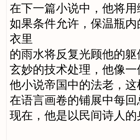
在下一篇小说中，他将用
如果条件允许，保温瓶内
衣里
的雨水将反复光顾他的躯
玄妙的技术处理，他像一
他小说帝国中的法老，这
在语言画卷的铺展中每回
现在，他是以民间诗人的