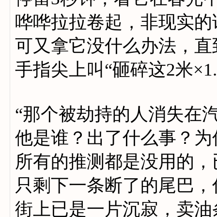
哗哗拉拉卷起，非现实的
可又拿它没什么办法，直
手指尖上叫“砸碎这2米×1
“那个被劫持的人消失在
他是谁？出了什么事？为
所有的推测都是没用的，
只剩下一条断了的尾巴，
街上已是一片沉寂，卖油