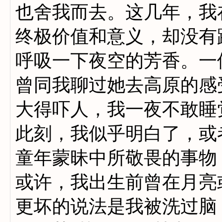
也舍我而去。这几年，我
终极价值和意义，却没有
呼吸一下夜空的芳香。一
曾同我聊过她去高原的感
大得吓人，我一夜不敢睡
此刻，我似乎明白了，或
童年蒙昧中所敬畏的事物
或许，我出生前曾在月亮
更坏的说法是我被洗过脑