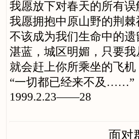
我愿放下对春天的所有误
我愿拥抱中原山野的荆棘
不该成为我们生命中的遗
湛蓝，城区明媚，只要我
就会赶上你所乘坐的飞机
“一切都已经来不及……”
1999.2.23——28
面对