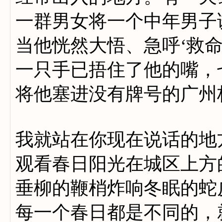
一群男女将一个中年男子
当他恍然大悟、急呼‘救命
一只手已捂住了他的嘴，
将他塞进没有牌号的广州
我就站在你现在说话的地
观看春日阳光在城区上方
垂柳的鞭梢炸响冬眠的蛇
每一个春日都是不同的，