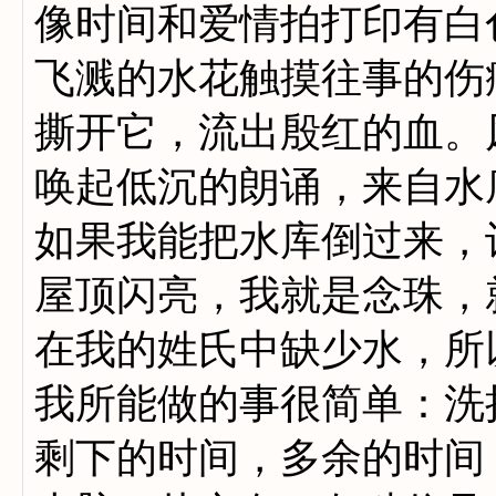
像时间和爱情拍打印有白
飞溅的水花触摸往事的伤
撕开它，流出殷红的血。
唤起低沉的朗诵，来自水
如果我能把水库倒过来，
屋顶闪亮，我就是念珠，
在我的姓氏中缺少水，所
我所能做的事很简单：洗
剩下的时间，多余的时间