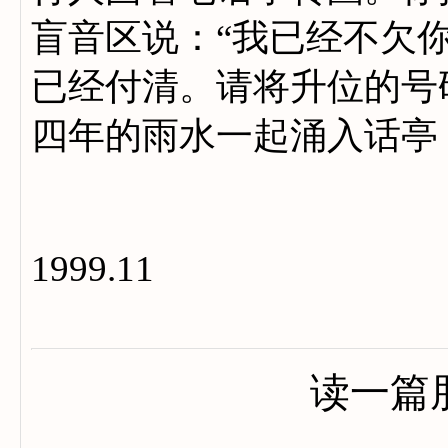
盲音区说：“我已经不欠
已经付清。请将升位的号
四年的雨水一起涌入话亭
1999.11
读一篇