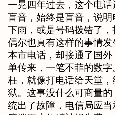
一晃四年过去，这个电话
盲音，始终是盲音，说明
下雨，或是号码拨错了，
偶尔也真有这样的事情发
本市电话，却接通了国外
单传来，一笔不菲的数字
枉，就像打电话给天堂，
狱。这事没什么可商量的
统出了故障，电信局应当