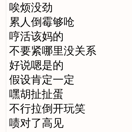
唉烦没劲
累人倒霉够呛
哼活该妈的
不要紧哪里没关系
好说嗯是的
假设肯定一定
嘿胡扯扯蛋
不行拉倒开玩笑
啧对了高见