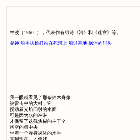
牛波（1960- ），代表作有组诗《河》和《迷宫》等。
凝神
船手执桅杆站在死河上
船过墓地
飘浮的码头
我一眼就看见了那条独木舟像
被雷击中的大材，它
搅动着光焰四射的水面
可是因为水的冲淋
才保留了这截焦糊的主干？
掏空的树中央
坐着一个赤身裸体的水手
直到现在，才使我