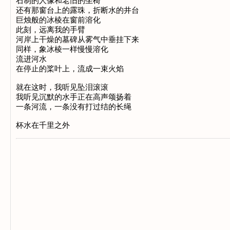
石制的人像和老旧的坐椅
还有那窗台上的露珠，折断水的井台
巨烛般的冰棱在窗前溶化
此刻，远离我的手臂
河岸上干燥的墓碑从雾气中垂挂下来
同样，象冰棱一样慢慢溶化
流进河水
在停止的桨叶上，流成一束火焰
就在这时，我听见坠泪滚滚
我听见沉默的水手正在高声颂扬着
一条河流，一条没有打过结的长绳
杯水在千里之外