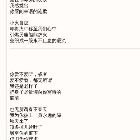
我感觉出
你唇间未语的沁柔
小火自熄
却将火种移至我们心中
引燃另座熊熊炉火
交织成一股永不止息的暖流
你爱不爱听，或者
爱不爱看，都无所谓
我还是老样子
把身子尽量倾向你写诗的
窗前
也无所谓春不春天
我为你披上一身永远的绿
秋天来了
顶多掉几片叶子
飘至你的窗下
仍旧为你守贞