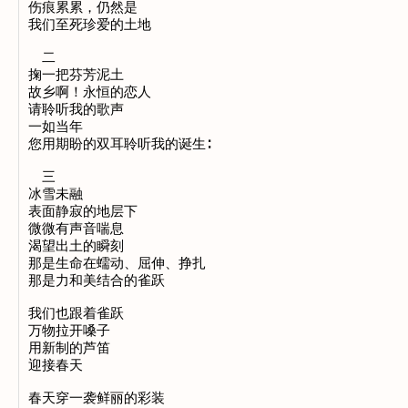
伤痕累累，仍然是
我们至死珍爱的土地
二
掬一把芬芳泥土
故乡啊！永恒的恋人
请聆听我的歌声
一如当年
您用期盼的双耳聆听我的诞生∶
三
冰雪未融
表面静寂的地层下
微微有声音喘息
渴望出土的瞬刻
那是生命在蠕动、屈伸、挣扎
那是力和美结合的雀跃
我们也跟着雀跃
万物拉开嗓子
用新制的芦笛
迎接春天
春天穿一袭鲜丽的彩装