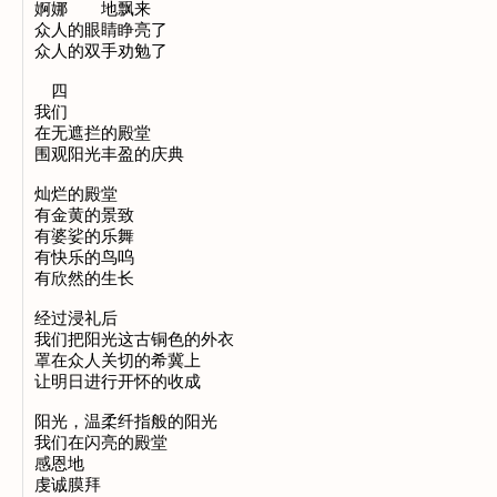
婀娜 地飘来
众人的眼睛睁亮了
众人的双手劝勉了
四
我们
在无遮拦的殿堂
围观阳光丰盈的庆典
灿烂的殿堂
有金黄的景致
有婆娑的乐舞
有快乐的鸟呜
有欣然的生长
经过浸礼后
我们把阳光这古铜色的外衣
罩在众人关切的希冀上
让明日进行开怀的收成
阳光，温柔纤指般的阳光
我们在闪亮的殿堂
感恩地
虔诚膜拜