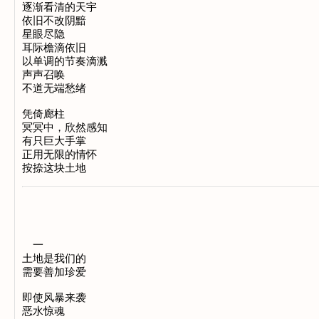
逐渐看清的天宇
依旧不改阴黯
星眼尽隐
耳际檐滴依旧
以单调的节奏滴溅
声声召唤
不道无端愁绪
凭倚廊柱
冥冥中，欣然感知
有只巨大手掌
正用无限的情怀
按捺这块土地
一
土地是我们的
需要善加珍爱
即使风暴来袭
恶水惊魂