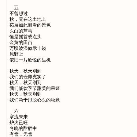
五
不曾想过
秋，竟在这土地上
拓展如此耐看的景色
头白的芦苇
恒是摇首或点头
金黄的田亩
万顷波浪傲示丰饶
原野上
依旧一片欣悦的生机
秋天，秋天刚到
我们的仓廪充实了
秋天，秋天刚到
我们畅饮季节甜美的果酱
秋天，秋天刚到
我们急于甩脱心头的秋意
六
寒流未来
炉火已旺
冬晚的酣醉中
有雪，无雪