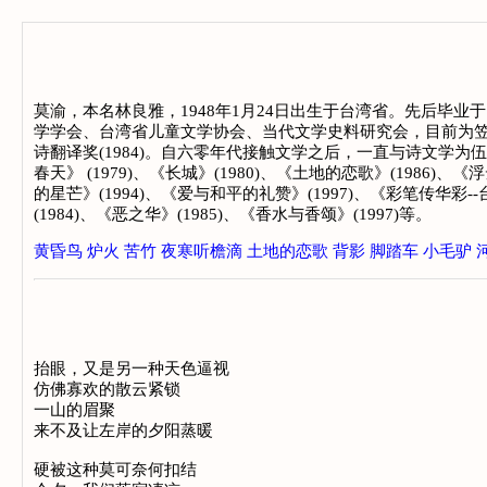
莫渝，本名林良雅，1948年1月24日出生于台湾省。先后毕业
学学会、台湾省儿童文学协会、当代文学史料研究会，目前为笠诗社同
诗翻译奖(1984)。自六零年代接触文学之后，一直与诗文
春天》 (1979)、《长城》(1980)、《土地的恋歌》(1986)、
的星芒》(1994)、《爱与和平的礼赞》(1997)、《彩笔传华彩-
(1984)、《恶之华》(1985)、《香水与香颂》(1997)等。
黄昏鸟
炉火
苦竹
夜寒听檐滴
土地的恋歌
背影
脚踏车
小毛驴
抬眼，又是另一种天色逼视
仿佛寡欢的散云紧锁
一山的眉聚
来不及让左岸的夕阳蒸暖
硬被这种莫可奈何扣结