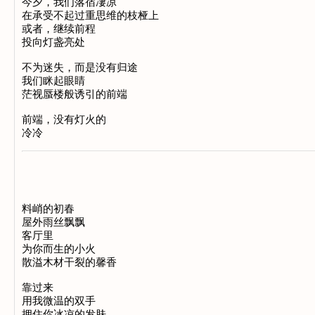
今夕，我们落宿凄凉
在承受不起过重思维的枝桠上
或者，继续前程
投向灯盏亮处
不为迷失，而是没有归途
我们眯起眼睛
茫视蜃楼般诱引的前端
前端，没有灯火的
冷冷
料峭的初春
屋外雨丝飘飘
客厅里
为你而生的小火
散溢木材干裂的馨香
靠过来
用我微温的双手
拥住你冰凉的发肤