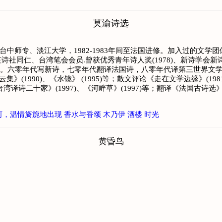
莫渝诗选
于台中师专、淡江大学，1982-1983年间至法国进修。加入过的文
仁、台湾笔会会员.曾获优秀青年诗人奖(1978)、新诗学会新诗创作
学为伍。六零年代写新诗，七零年代翻译法国诗，八零年代译第三世界
《浮云集》(1990)、《水镜》 (1995)等；散文评论《走在文学边缘》(19
-台湾译诗二十家》(1997)、《河畔草》(1997)等；翻译《法国古诗选
河，温情旖旎地出现
香水与香颂
木乃伊
酒楼
时光
黄昏鸟