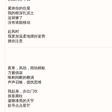
紧挨你的住屋
我的根深扎泥土
这就够了
没有谁能移动
起风时
我更加温柔地摆好姿势
挑你注意
夜寒，风劲，雨劫稍歇
万籁俱寂
唯剩间断的檐滴
声声召唤，搅扰思维
我起身，步出门坎
挨靠廊柱
凝睇漆黑的天宇
欲寻点点星芒