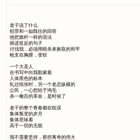
老子说了什么

犯罪和一如既往的回答

他把旗杆一样的语法

插进造反的句子

讨伐我，必须用暗杀来换取的和平

枪支在胸膛，变软

一个大圣人

在书写中向我勒索着

人体黑色的标本

轧过纸张时，另一个老态纵横的

公民，一心想轻于鸿毛

杀一儆百的革命，是时候了

老子的整个青春都在耽误

集体叛变的岁月

集体意味着

高于一切的无能

我不需要坚持，那些离奇的伟大
