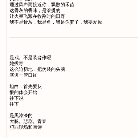
通过风声而接近你，飘散的禾苗

这骨灰的香味，是滚烫的

让火星飞溅在收割时的田野

是戏。不是装聋作哑

她投毒

这么迫切地，把伪装的头脑

塞进一管口红

坦白，首先要从

恨的体会开始

往下说

往下

是黑漆漆的

大腿。悲剧。青春
