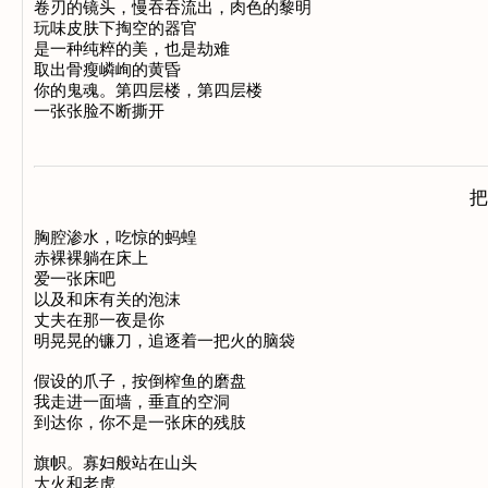
卷刃的镜头，慢吞吞流出，肉色的黎明

玩味皮肤下掏空的器官

是一种纯粹的美，也是劫难

取出骨瘦嶙峋的黄昏

你的鬼魂。第四层楼，第四层楼

把
胸腔渗水，吃惊的蚂蝗

赤裸裸躺在床上

爱一张床吧

以及和床有关的泡沫

丈夫在那一夜是你

明晃晃的镰刀，追逐着一把火的脑袋

假设的爪子，按倒榨鱼的磨盘

我走进一面墙，垂直的空洞

到达你，你不是一张床的残肢

旗帜。寡妇般站在山头

大火和老虎
