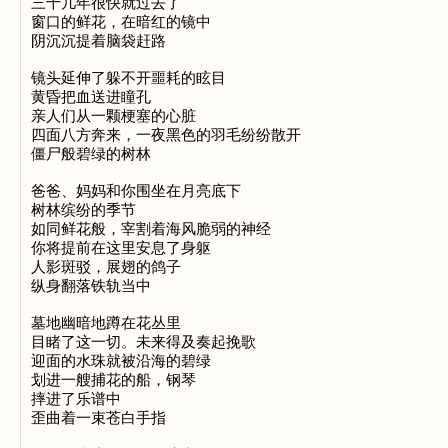
三十几年很快就过去了

窗口的鲜花，在暗红的镜中

阴沉沉提着脑袋赶路

镜头延伸了躲不开噩耗的眩目

黄昏把血送进瞳孔

亲人们从一颗梗塞的心脏

四面八方奔来，一夜黑色的羽毛纷纷散开

僵尸般碧绿的树林

爸爸、妈妈和你围坐在月亮底下

树林缤纷的季节

如同鲜花般，宰割着海风脆弱的神经

你将提前在这里安息了身躯

人影斑驳，展翅的鸽子

纵身翻落铁轨当中

墓地幽暗地蹲在花丛里

目睹了这一切。未来得及奏起挽歌

迎面的水珠就被沿海的碧绿

划进一艘捕花的船，钢琴

摔进了乐谱中

歪曲着一束苍白手指
