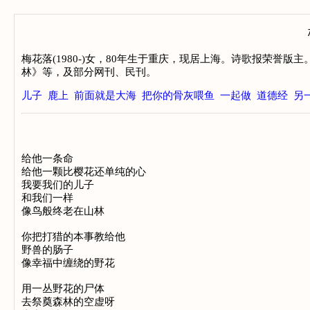
梅花落(1980-)女，80年生于重庆，现居上海。诗歌报荣誉
林》等，及部分网刊、民刊。
儿子
鹿上
前面就是大海
把你的骨灰喂鱼
一起做
道德经
另
给他一条命

给他一颗比樱花还单纯的心

我要我们的儿子

和我们一样

像鸟般终老在山林

你把打猎的本事教给他

野兽的肠子

像幸福中缠绕的野花

用一丛野花的尸体

去祭奠森林的空虚呀
