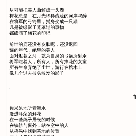
尽可能把美人曲解成一头鹿

梅花总是，在月光稀稀疏疏的河岸喝醉

在将军的弓箭里，摇身变成一只猫

凡是被绿影子笼罩过的事物

都缀满了梅花的印记

前世的鹿还没有皮肤呢，还没返回

猫的年代，绝望的美人

面对迟暮之河，就为自身的弓箭所射杀

将军吃着人，所有人，所有捧花的女童

所有生命弃绝了尘世，游行在棺木上

你呆呆地听着海水

漫进耳朵的鲜花

在一些鸽子居丧的时候

在铁轨与窗外，站在空中的人

从摇晃中找到墓地的位置
