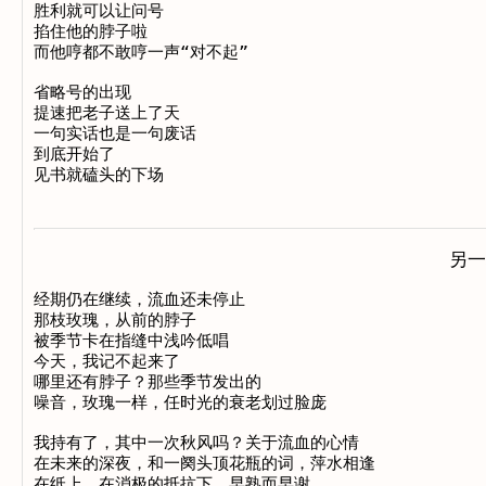
胜利就可以让问号

掐住他的脖子啦

而他哼都不敢哼一声“对不起”

省略号的出现

提速把老子送上了天

一句实话也是一句废话

到底开始了

另一
经期仍在继续，流血还未停止

那枝玫瑰，从前的脖子

被季节卡在指缝中浅吟低唱

今天，我记不起来了

哪里还有脖子？那些季节发出的

噪音，玫瑰一样，任时光的衰老划过脸庞

我持有了，其中一次秋风吗？关于流血的心情

在未来的深夜，和一阕头顶花瓶的词，萍水相逢
