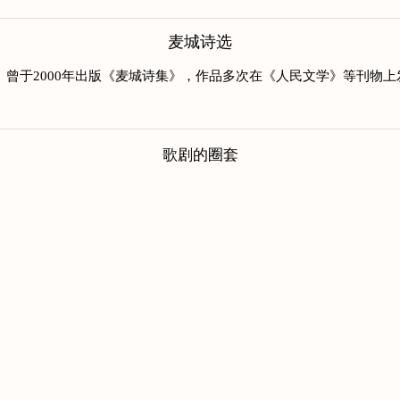
麦城诗选
创作。曾于2000年出版《麦城诗集》，作品多次在《人民文学》等刊物
歌剧的圈套