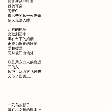
歌剧使劲地扯着

我的耳朵

高音C

掏出来的这一夜伤悲

使人无法入睡

此时的剧场

比歌剧还小

坐在台下的婚姻

正成为歌剧的难度

爱和被爱

同时被罚出场外

歌剧用东方人的命运

开的头

歌声，从西方飞过来

一只鸟的影子

落在小女孩的课本上
