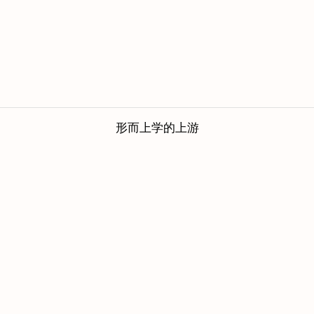
形而上学的上游