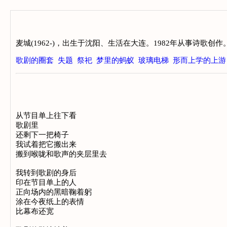
麦城(1962-)，出生于沈阳、生活在大连。1982年从事诗歌
歌剧的圈套
失题
祭祀
梦里的蚂蚁
玻璃电梯
形而上学的上游
从节目单上往下看

歌剧里

还剩下一把椅子

我试着把它搬出来

搬到喉咙和歌声的夹层里去

我转到歌剧的身后

印在节目单上的人

正向场内的黑暗鞠着躬

涂在今夜纸上的表情

比幕布还宽
