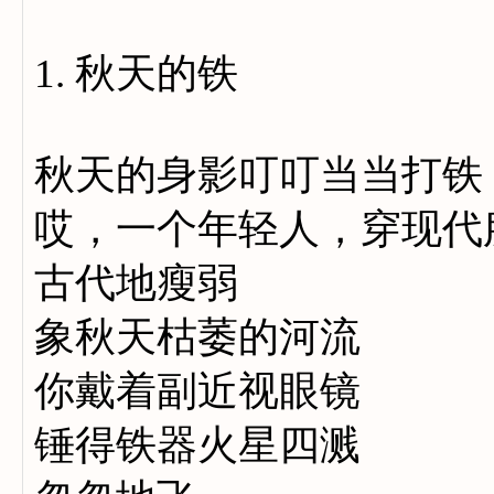
1. 秋天的铁
秋天的身影叮叮当当打铁
哎，一个年轻人，穿现代
古代地瘦弱
象秋天枯萎的河流
你戴着副近视眼镜
锤得铁器火星四溅