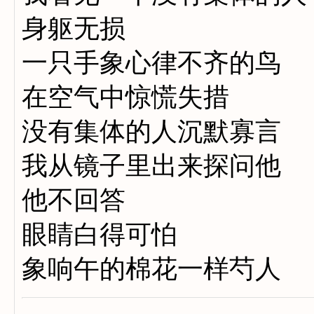
身躯无损
一只手象心律不齐的鸟
在空气中惊慌失措
没有集体的人沉默寡言
我从镜子里出来探问他
他不回答
眼睛白得可怕
象响午的棉花一样芍人