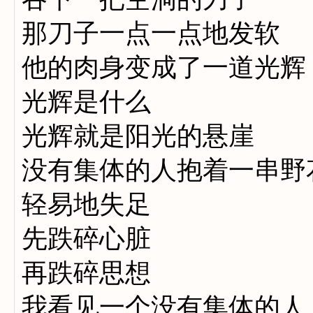
那刀子一点一点地发软
他的肉身变成了一道光辉
光辉是什么
光辉就是阳光的悬崖
没有集体的人抱着一串野
轻易地失足
先跌碎心脏
再跌碎思想
我看见一个没有集体的人