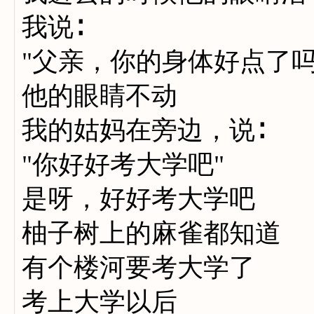
我说∶
"父亲，你的身体好点了吗
他的眼睛不动
我的姑妈在旁边，说∶
"你好好考大学吧"
是呀，好好考大学吧
柚子树上的麻雀都知道
有个楼河要考大学了
考上大学以后