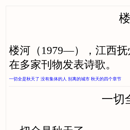
楼河（1979—），江西
在多家刊物发表诗歌。
一切全是秋天了
没有集体的人
别离的城市
秋天的四个章节
一切