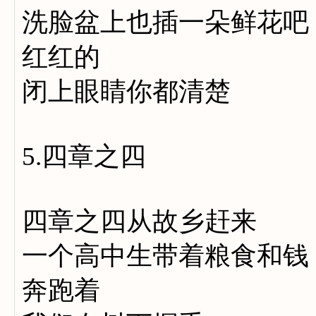
洗脸盆上也插一朵鲜花吧
红红的
闭上眼睛你都清楚
5.四章之四
四章之四从故乡赶来
一个高中生带着粮食和钱
奔跑着