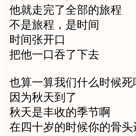
他就走完了全部的旅程
不是旅程，是时间
时间张开口
把他一口吞了下去
也算一算我们什么时候死
因为秋天到了
秋天是丰收的季节啊
在四十岁的时候你的骨头