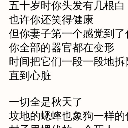
五十岁时你头发有几根白
也许你还笑得健康
但你妻子第一个感觉到了
你全部的器官都在变形
时间把它们一段一段地拆
直到心脏
一切全是秋天了
坟地的蟋蟀也象狗一样的