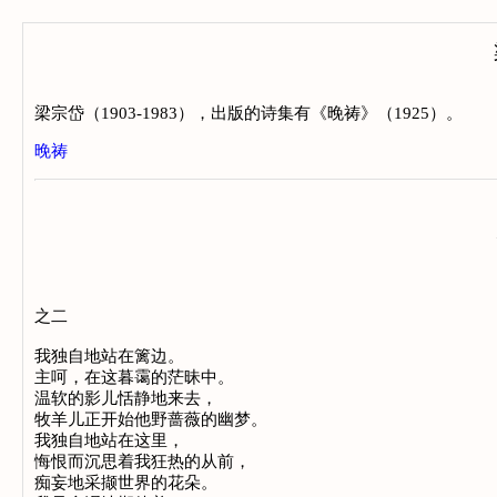
梁宗岱（1903-1983），出版的诗集有《晚祷》（1925）。
晚祷
之二
我独自地站在篱边。
主呵，在这暮霭的茫昧中。
温软的影儿恬静地来去，
牧羊儿正开始他野蔷薇的幽梦。
我独自地站在这里，
悔恨而沉思着我狂热的从前，
痴妄地采撷世界的花朵。