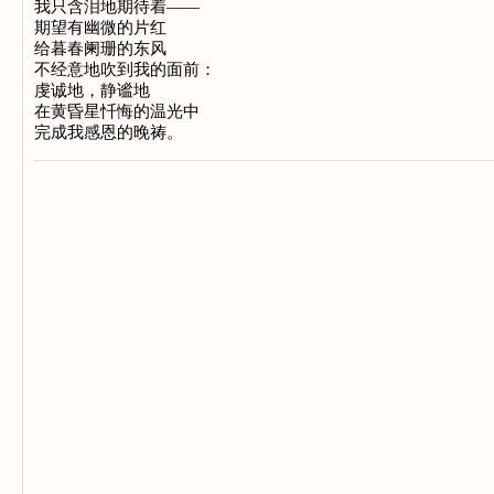
我只含泪地期待着——
期望有幽微的片红
给暮春阑珊的东风
不经意地吹到我的面前：
虔诚地，静谧地
在黄昏星忏悔的温光中
完成我感恩的晚祷。