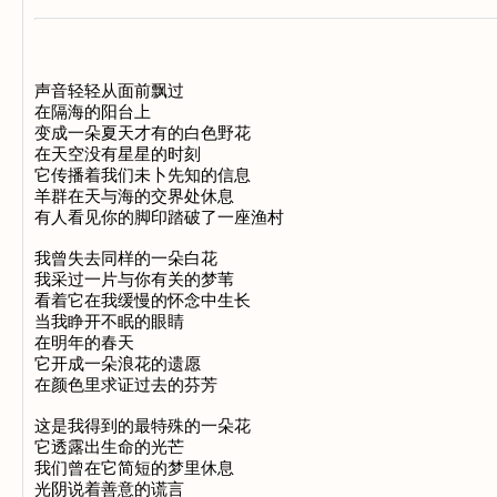
声音轻轻从面前飘过

在隔海的阳台上

变成一朵夏天才有的白色野花

在天空没有星星的时刻

它传播着我们未卜先知的信息

羊群在天与海的交界处休息

有人看见你的脚印踏破了一座渔村

我曾失去同样的一朵白花

我采过一片与你有关的梦苇

看着它在我缓慢的怀念中生长

当我睁开不眠的眼睛

在明年的春天

它开成一朵浪花的遗愿

在颜色里求证过去的芬芳

这是我得到的最特殊的一朵花

它透露出生命的光芒

我们曾在它简短的梦里休息

光阴说着善意的谎言
