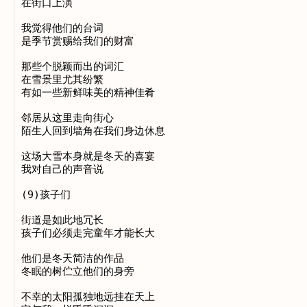
在街口上演

我觉得他们的台词

是季节赏赐给我们的财富

那些个脱颖而出的词汇

在雪景里尤其纷繁

有如一些新鲜味美的精神佳肴

邻居从这里走向街心

陌生人回到墙角在我们身边休息

这场大雪本身就是冬天的喜宴

我对自己的声音说

(9)孩子们

街道是如此地冗长

孩子们必须走完童年才能长大

他们是冬天简洁的作品

冬眠的树伫立他们的身旁

不幸的太阳孤独地远挂在天上
