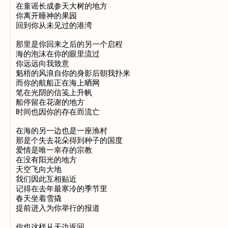
在童谣长成参天大树的地方

你离开睡神的果园

回到你从未见过的港湾

那里是你回来之后的另一个启程

海的泡沫在你的眼里流过

你远远向我致意

魁梧的风浪自你的身影后朝我扑来

而你的航船正在海上晒网

笔在光阴的信笺上升帆

船停留在花谢的地方

时间也因你的存在而流亡

在海的另一边也是一座渔村

那是个失去花朵得到种子的国度

爱情是唯一幸存的宗教

在没有阳光的地方

天空飞向大地

我们因此互相贴近

记得在去年最寒冷的季节里

春天坐着雪撬

提前进入为你举行的报道

你也这样从天边返回
