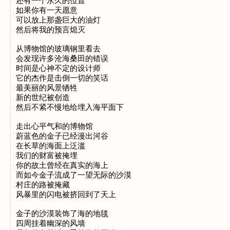
还有一个永久的位置

如果你有一天愿意

可以放上那盏巨大的油灯

然后将我的预言熄灭

从博物馆的玻璃钢里看去

会发现许多沧海桑田的错误

时间是心神不定的设计师

它的杰作是击倒一切的笑话

最美丽的风景牺牲

新的世纪被创造

然后不紧不慢地给埋入海平面下

走出心平气和的博物馆

蔚蓝色的金子已经漫出河谷

在长草的海面上泛滥

我们的财富被掩埋

你的故土曾经在真实的海上

而如今金子流成了一望无际的沙漠

村庄的路被掩藏

风暴里的闪电被挤回到了天上

金子的沙漠装饰了海的地毯

四周挂着幽深的风墙
