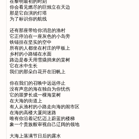
在黎明最初的时刻

你会看见燃尽的巨烛立在天边

那是它自演的灯塔

为了标识你的航线

还有那座带给你消息的渔村

它正停泊在一座灰色的小岛旁

铁锚挂在坚实的空中

所有的人都坐在村庄的甲板上

乡村的小路铺在水面

路边是春天用雪撬捎来的棠树

它在水中生长

我们的那朵白花开在旧帆上

你在我们的召唤中远远停止

没有声息的海在独自为你忧伤

它的噩梦长成一棵海棠树

在大海的街道上

有人从渔村的小路走向海的闹市区

在海的高楼大厦间迷路

唯有你沿着记忆迈上蔚蓝的楼梯

象一个贵族般审视自己辽阔的领地

大海上落满节日后的露水
