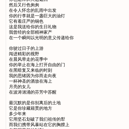
然后又行色匆匆

在令人怀念的乱雨中出发

你的行李就是一盏巨大的油灯

它有着庄严的铜色

这是我送给你的生日礼物

我曾经的全部精神家产

在一个瞬间以光明的意义传递给你

你驶过日子的上游

闯进精彩的视野

在晨风带走的花季中

你的举止在海上打开自由的门

在黑暗复又来临的时刻

我的思绪因为你而走向夜

一杯神圣的酒放在海上

月亮的女儿

在波涛汹涌的芬芳中苏醒

最沉默的是你别离后的土地

它是你珍藏籍贯的地方

多少年来

它用坚石划破了我们祖传的犁

而我们携带风暴站在它的胸膛上
