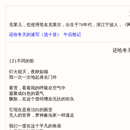
克莱儿，也使用笔名克莱尔，出生于70年代，浙江宁波人，《
还给冬天的速写（选十首）
午后散记
还给冬
(2)不同的歌

灯火熄灭，夜静如烟

我一次一次地起身去门外

看雪，看着我的呼吸在空气中

凝聚成白色的霜气

飘散，在这个曾经嘈杂无比的街头

它现在是座洁白的殿堂

无人的世界，梦神象虫豕一样逃走

我们一度在这个平凡的角落
