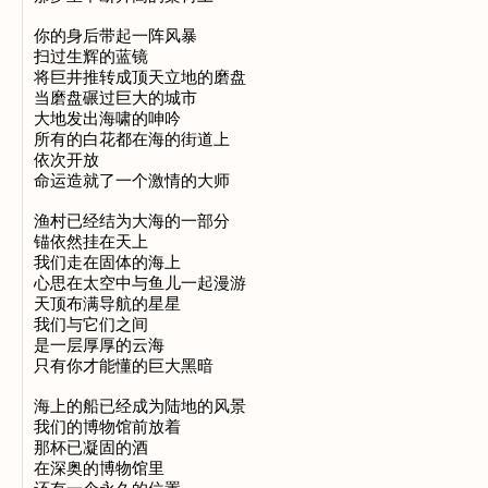
你的身后带起一阵风暴

扫过生辉的蓝镜

将巨井推转成顶天立地的磨盘

当磨盘碾过巨大的城市

大地发出海啸的呻吟

所有的白花都在海的街道上

依次开放

命运造就了一个激情的大师

渔村已经结为大海的一部分

锚依然挂在天上

我们走在固体的海上

心思在太空中与鱼儿一起漫游

天顶布满导航的星星

我们与它们之间

是一层厚厚的云海

只有你才能懂的巨大黑暗

海上的船已经成为陆地的风景

我们的博物馆前放着

那杯已凝固的酒

在深奥的博物馆里
