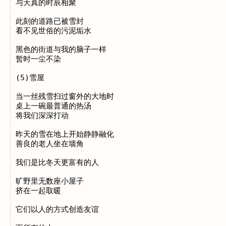
与天真的时辰相聚

此刻的道路已被雪封

看不见世俗的污泥垢水

黑色的街道与我的脑子一样

暂时一尘不染

(5)雪屋

当一丝残雪扫过窗外的大地时

桌上一碗最普通的热汤

将我们深深打动

昨天的雪在地上开始静静融化

善良的老人坐在墙角

我们是比冬天更富有的人

旷野里无数座小屋子

挤在一起取暖

它们以人的方式创造友谊
