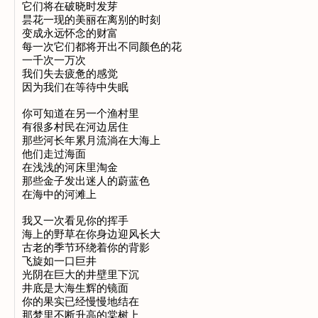
它们将在破晓时发芽

昙花一现的美丽在离别的时刻

变成永远怀念的财富

每一次它们都将开出不同颜色的花

一千次一万次

我们失去疲惫的感觉

因为我们在等待中失眠

你可知道在另一个渔村里

有很多村民在河边居住

那些河长年累月流淌在大海上

他们走过海面

在浅浅的河床里淘金

那些金子发出迷人的蔚蓝色

在海中的河滩上

我又一次看见你的挥手

海上的野草在你身边迎风长大

古老的季节环绕着你的背影

飞旋如一口巨井

光阴在巨大的井壁里下沉

井底是大海生辉的镜面

你的果实已经慢慢地结在

那梦里不断升高的棠树上
