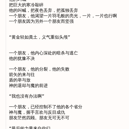
把巨大的寒冷敲碎

他的叫喊，把夜色丢弃，把孤独丢弃

一个朋友，他渴望一片羽毛般的亮光，一片，一片也行啊

一个朋友因为另外一个朋友而坚强

“黄金轻如粪土，义气重似头颅”

一个朋友，他内心深处的暗杀与逃亡

他的犹豫不决

一个朋友，他的分裂，他的失败

箭矢的来与往

盾的举与放

神的退却与魔的前进

“我也没有办法啊”

一个朋友，已经控制不了他的各个省分

神与魔，握手言欢与反目成仇

朋友茫然四顾。朋友无可无不可

“最后的力量来自你们
