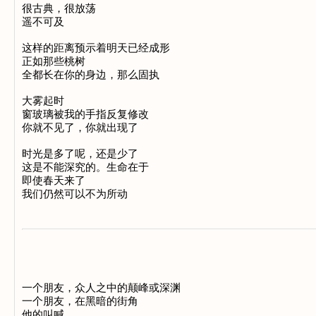
很古典，很放荡

遥不可及

这样的距离预示着明天已经成形

正如那些桃树

全都长在你的身边，那么固执

大雾起时

窗玻璃被我的手指反复修改

你就不见了，你就出现了

时光是多了呢，还是少了

这是不能深究的。生命在于

即使春天来了

一个朋友，众人之中的颠峰或深渊

一个朋友，在黑暗的街角

他的叫喊
