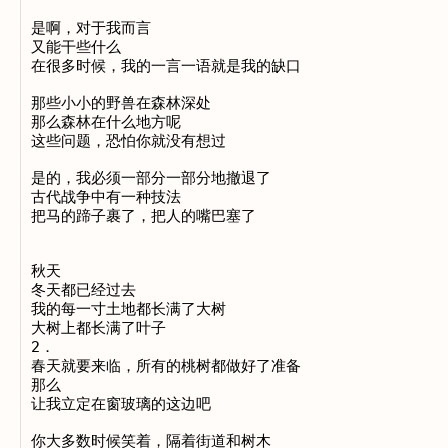
是啊，对于我而言

又能干些什么

在很多时候，我的一言一语就是我的缺口

那些小小的野兽在森林深处

那么森林在什么地方呢

这些问题，恐怕你就没有想过

是的，我必须一部分一部分地撤退了

古代战争中有一种技法

把马的蹄子裹了，把人的嘴巴塞了

秋天

冬天都已经过去

我的每一寸土地都长满了大树

大树上都长满了叶子

2．

春天就要来临，所有的桃树都做好了准备

那么

让我立定在窗玻璃的这边吧

你大多数时候笑着，隔着街道和树木
