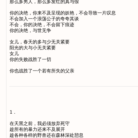
那么多男人，那么多发红的真与假

你的决绝，你来不及呈现的妖艳，不会导致一片叹息

不会加入一个浪荡公子的夸夸其谈

不会，你的决绝，不会留下痕迹

你的决绝，与世无争

女儿，春天的多与少无关紧要

阳光的大与小无关紧要

女儿

你的失败战胜了一切

1．

在天黑之前，我必须放弃死守

趁所有的暴力还来不及展开

趁各种各样的野兽还在森林深处憩息
