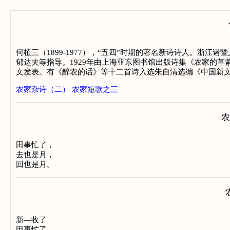
何植三（1899-1977），“五四”时期的著名新诗诗人。浙
郁达夫等指导。1929年由上海亚东图书馆出版诗集《农家的草
文发表。有《醉农的话》等十二首诗入选朱自清选编《中国新文
农家杂诗（二）
农家短歌之三
农
田事忙了，
去也是月，
回也是月。
新—收了
田事忙了