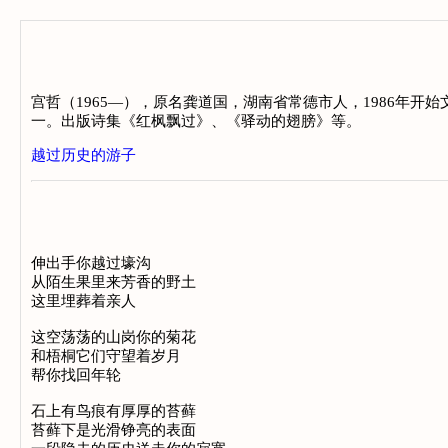
宫哲（1965—），原名龚道国，湖南省常德市人，1986年
一。出版诗集《红枫飘过》、《驿动的翅膀》等。
越过历史的游子
伸出手你越过壕沟
从陌生果里来芳香的野土
这里埋葬着亲人
这空荡荡的山岗你的菊花
和梧桐它们守望着岁月
帮你找回年轮
石上有鸟痕有厚厚的苔藓
苔藓下是光滑铮亮的表面