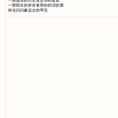
一段隐去的历史送走你的寂寞
一群陌生的幸存者用你的泪饮酒
杯光闪闪象远古的琴弦