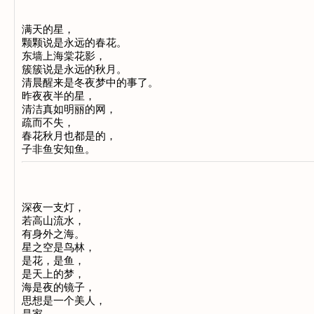
满天的星，
颗颗说是永远的春花。
东墙上海棠花影，
簇簇说是永远的秋月。
清晨醒来是冬夜梦中的事了。
昨夜夜半的星，
清洁真如明丽的网，
疏而不失，
春花秋月也都是的，
子非鱼安知鱼。
深夜一支灯，
若高山流水，
有身外之海。
星之空是鸟林，
是花，是鱼，
是天上的梦，
海是夜的镜子，
思想是一个美人，