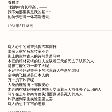
看树道，
“我的树真长得高，——
我不知那里将是我的墓？”
他仿佛想将一钵花端进去。
1931年5月18日
诗人心中的巡警指挥汽车南行
出殡人家的马车拉车不走
街上的寂静古人的诗句萧萧马鸣
木匠的棺材花轿的杠夫交谈着三天前死去了认识的人
是很可能的万一着了火呢
不记得号码巡警手下的汽车诗人茫然的纳闷
空中的飞机说是日本人的
万一扔下炸弹呢
人类的理智街上都很安心
木匠的棺材花轿的杠夫路人交谈着三天前死去了认识的人
马车在走年龄尚青蓬头泪面岂说是死人的亲人
炸弹搬到学生实验室里去罢
诗人的心中宇宙的愚蠢