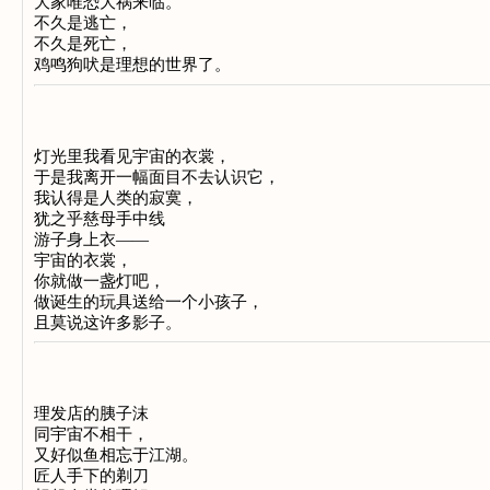
大家唯恐大祸来临。
不久是逃亡，
不久是死亡，
鸡鸣狗吠是理想的世界了。
灯光里我看见宇宙的衣裳，
于是我离开一幅面目不去认识它，
我认得是人类的寂寞，
犹之乎慈母手中线
游子身上衣——
宇宙的衣裳，
你就做一盏灯吧，
做诞生的玩具送给一个小孩子，
且莫说这许多影子。
理发店的胰子沫
同宇宙不相干，
又好似鱼相忘于江湖。
匠人手下的剃刀