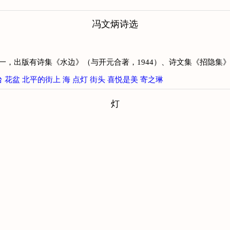
冯文炳诗选
之一，出版有诗集《水边》（与开元合著，1944）、诗文集《招隐集》（
台
花盆
北平的街上
海
点灯
街头
喜悦是美
寄之琳
灯