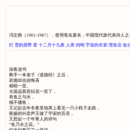
冯文炳（1901-1967），曾用笔名废名，中国现代派代表诗人
灯
雪的原野
星
十二月十九夜
人类
鸡鸣
宇宙的衣裳
理发店
妆
深夜读书
释手一本老子《道德经》之后，
若抛却吉凶悔吝
相晤一室。
太疏远莫若拈花一笑了，
有鱼之与水，
猫不捕鱼，
又记起去年冬夜里地席上看见一只小耗子走路，
夜贩的叫卖声又做了宇宙的言语，
又想起一个年青人的诗句
“鱼乃水之花。”
灯光好象写了一首诗，