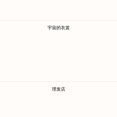
宇宙的衣裳
理发店