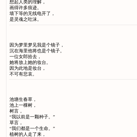
想起人类的理解，
画得许多痕迹。
墙下等的无线电开了，
是灵魂之吐沫。
因为梦里梦见我是个镜子，
沉在海里他将也是个镜子。
一位女郎拾去，
她将放上她的妆台。
因为此地是妆台，
不可有悲哀。
池塘生春草，
池上一棵树，
树言，
“我以前是一颗种子。”
草言，
“我们都是一个生命。”
植树的人走了来，