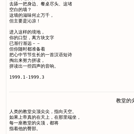
去舔一把身边、餐桌尽头、这堵

空白的墙？

这墙的滋味何止万千，

但主要是沁凉！

进入这样的境地，

你的口型，离方块文字

已渐行渐远－－

但你随时都准备着

把心中节节生长的一首汉语短诗

掏出来努力拼读，

拼读出一些四声的音响。

教堂的
人类的教堂尖顶尖尖，指向天空。

如果上帝真的在天上，在那里端坐，

每一座教堂的尖顶，都将

指着他的臀部。
