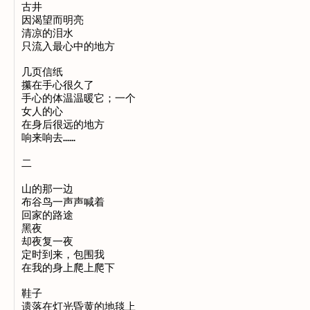
古井

因渴望而明亮

清凉的泪水

只流入最心中的地方

几页信纸

攥在手心很久了

手心的体温温暖它；一个

女人的心

在身后很远的地方

响来响去……

二

山的那一边

布谷鸟一声声喊着

回家的路途

黑夜

却夜复一夜

定时到来，包围我

在我的身上爬上爬下

鞋子

遗落在灯光昏黄的地毯上
