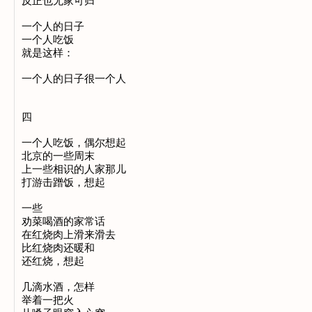
反正也无家可归

一个人的日子

一个人吃饭

就是这样：

一个人的日子很一个人

四

一个人吃饭，偶尔想起

北京的一些周末

上一些相识的人家那儿

打游击蹭饭，想起

一些

劝菜喝酒的家常话

在红烧肉上滑来滑去

比红烧肉还暖和

还红烧，想起

几滴水酒，怎样

举着一把火
