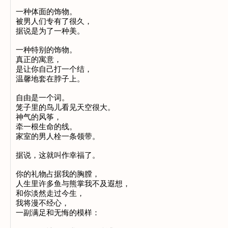
一种体面的饰物。

被男人们专有了很久，

据说是为了一种美。

一种特别的饰物。

真正的寓意，

是让你自己打一个结，

温馨地套在脖子上。

自由是一个词。

笼子里的鸟儿看见天空很大。

神气的风筝，

牵一根生命的线。

家室的男人栓一条领带。

据说，这就叫作幸福了。

你的礼物占据我的胸膛，

人生里许多鱼与熊掌我不及遐想，

和你淡然走过今生，

我将漫不经心，

一副满足和无悔的模样：
