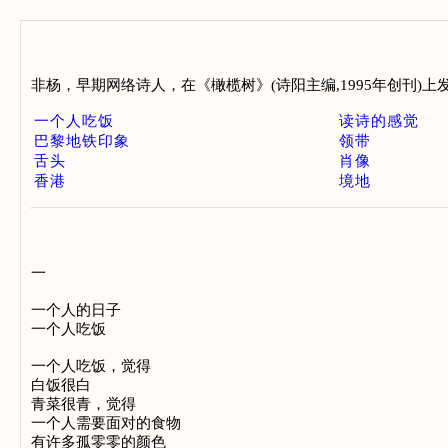
非杨，早期网络诗人，在《橄榄树》(诗阳主编,1995年创刊)
一个人吃饭
读诗的感觉
巴黎地铁印象
领带
舌头
肖像
香港
境地
一

一个人的日子

一个人吃饭

一个人吃饭，觉得

白饭很白

青菜很青，觉得

一个人需要面对的食物

有许多孤零零的颜色
