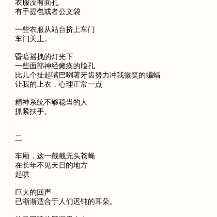
衣服没有面孔

有手提包或者公文袋

一些衣服从站台挤上车门

车门关上。

昏暗摇拽的灯光下

一些面部神经瘫痪的脸孔

比几个扯起嘴巴咧著牙齿努力冲我微笑的蝙蝠

让我的上衣，心理正常一点

精神系统不够稳当的人

抓紧扶手。

二

车厢，这一截截无头苍蝇

在长年不见天日的地方

起哄

巨大的回声

已渐渐适合于人们迟钝的耳朵。
