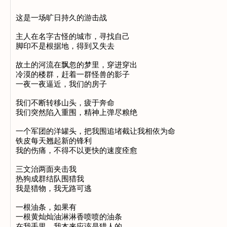
这是一场旷日持久的游击战

主人在名字古怪的城市，寻找自己

脚印不是根据地，得到又失去

故土的河流在飘忽的梦里，穿进穿出

冷漠的楼群，赶着一群怪兽的影子

一夜一夜逼近，我们的房子

我们不断转移山头，疲于奔命

我们突然陷入重围，精神上弹尽粮绝

一个军团的洋罐头，把我围追堵截让我相依为命

铁皮每天翘起新的锋利

我的伤痛，不得不以更快的速度痊愈

三文治两面夹击我

热狗成群结队围猎我

我是猎物，我无路可逃

一根油条，如果有

一根黄灿灿油淋淋香喷喷的油条

在我手里，我本来应该是猎人的
