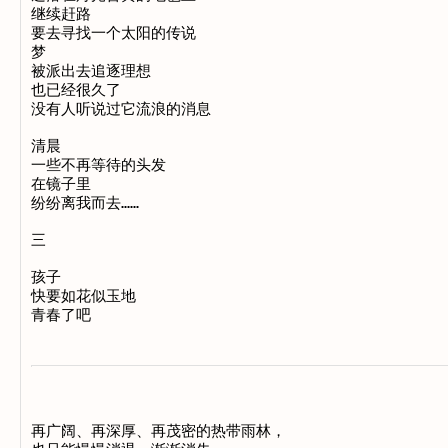
继续赶路

要去寻找一个太阳的传说

梦

被派出去追逐理想

也已经很久了

没有人听说过它流浪的消息

清晨

一些不再等待的头发

在镜子里

纷纷离我而去……

三

孩子

快要如花似玉地

再广阔、再深厚、再茂密的热带雨林，
