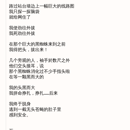
路过站台墙边上一幅巨大的线路图

我只探一探脑袋

就给网住了

我使劲往外拔

我死劲往外拔

在那个巨大的黑蜘蛛来到之前

我得把头，拔出来！

几个旁观的人，袖手於数尺之外

他们交头接耳，说

那个黑蜘蛛消化过不少手指头啦

在等一颗黑而大的

我的头黑而大

我拼命挣扎，挣扎……后来

我终于脱身

逃到一截无头苍蝇的肚子里

感到安全。
