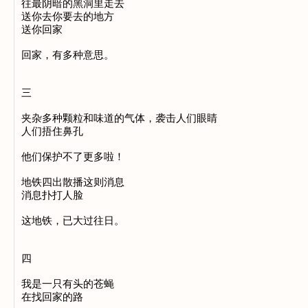
往最阴暗的黑洞里走去

送你去你要去的地方

送你回家

回家，有多种意思。

三

夹杂多种颗粒和味道的气体，袭击人们眼睛

人们捂住鼻孔

他们保护不了更多啦！

地铁四出散播这则消息

消息扑打人脸

这地铁，已大过往日。

四

我是一只有头的苍蝇

在找回家的路
