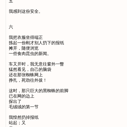
五

我感到这份安全。

六

我把衣服坐得端正

拣起一份刚才别人扔下的报纸

摊开，随便浏览

一些食肉昆虫的新闻。

车又开时，我无意往窗外一瞥

猛然看见，自己的脑袋

还在那张蜘蛛网上

挣扎，死劲往外拔！

这时，那只巨大的黑蜘蛛的前脚

已在网的边上

探出了

毛绒绒的第一节

我惶然扔掉报纸

站起；又
