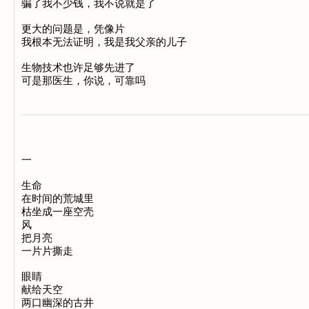
骗了我不少钱，我不说就是了

更大的问题是，凭像片

我根本无法证明，我是我父亲的儿子

生物技术也许足够先进了

一

生命

在时间的荒城里

枯坐成一座空壳

风

把月亮

一片片撕走

眼睛

献给天空

两口幽深的古井
