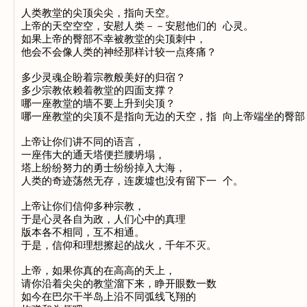
人类教堂的尖顶尖尖，指向天空。

上帝的天空空空，安慰人类－－安慰他们的 心灵。

如果上帝的臀部不幸被教堂的尖顶刺中，

他会不会像人类的神经那样计较一点疼痛？

多少灵魂企盼着宗教般美好的归宿？

多少宗教依赖着教堂的四面支撑？

哪一座教堂的墙不要上升到尖顶？

哪一座教堂的尖顶不是指向无边的天空，指 向上帝端坐的臀部？
上帝让你们讲不同的语言，

一座伟大的通天塔便拦腰坍塌，

塔上纷纷努力的勇士纷纷掉入大海，

人类的奇迹荡然无存，连废墟也没有留下一 个。

上帝让你们信仰多种宗教，

于是心灵各自为政，人们心中的真理

版本各不相同，互不相通。

于是，信仰和理想擦起的战火，千年不灭。

上帝，如果你真的在高高的天上，

请你沿着尖尖的教堂溜下来，睁开眼数一数

如今在巴尔干半岛上沿不同弧线飞翔的
