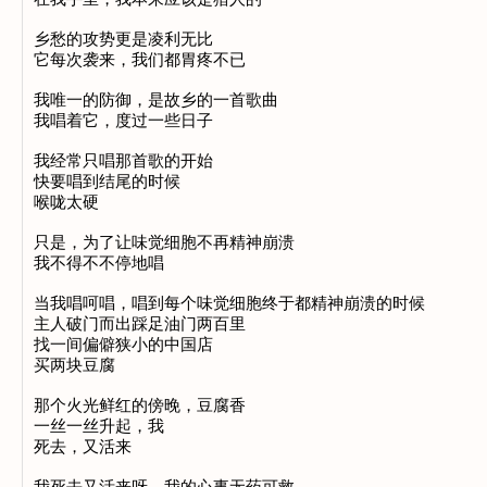
乡愁的攻势更是凌利无比

它每次袭来，我们都胃疼不已

我唯一的防御，是故乡的一首歌曲

我唱着它，度过一些日子

我经常只唱那首歌的开始

快要唱到结尾的时候

喉咙太硬

只是，为了让味觉细胞不再精神崩溃

我不得不不停地唱

当我唱呵唱，唱到每个味觉细胞终于都精神崩溃的时候

主人破门而出踩足油门两百里

找一间偏僻狭小的中国店

买两块豆腐

那个火光鲜红的傍晚，豆腐香

一丝一丝升起，我

死去，又活来
