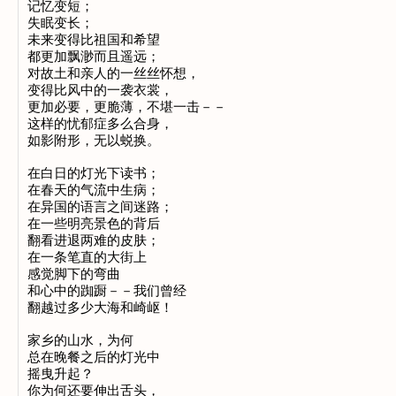
记忆变短；

失眠变长；

未来变得比祖国和希望

都更加飘渺而且遥远；

对故土和亲人的一丝丝怀想，

变得比风中的一袭衣裳，

更加必要，更脆薄，不堪一击－－

这样的忧郁症多么合身，

如影附形，无以蜕换。

在白日的灯光下读书；

在春天的气流中生病；

在异国的语言之间迷路；

在一些明亮景色的背后

翻看进退两难的皮肤；

在一条笔直的大街上

感觉脚下的弯曲

和心中的踟蹰－－我们曾经

翻越过多少大海和崎岖！

家乡的山水，为何

总在晚餐之后的灯光中

摇曳升起？

你为何还要伸出舌头，
