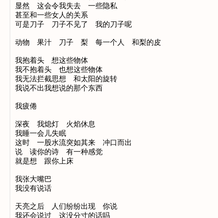
显然　这会令我失去　一些隐私

甚至和一些女人的关系

可是刀子　刀子不见了　我的刀子呢

动物　果汁　刀子　梨　每一个人　和梨的皮

我抱着头　想这些物体

我不抱着头　也想这些物体

我无法拦截思想　和太阳的旋转

我说不出我想说的那个东西

我疲倦

深夜　我熄灯　火焰休息

我睡一会儿失眠

这时　一股水流突如其来　冲口而出

说　读你的诗　有一种感觉

就是想　跟你上床

我张大嘴巴

我没有说话

天亮之后　人们纷纷出现　你说

我还会说过　这没分寸的话吗
