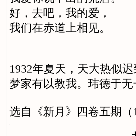
好，去吧，我的爱，
我们在赤道上相见。
1932年夏天，天大热似
梦家有以教我。玮德于无
选自《新月》四卷五期（1932