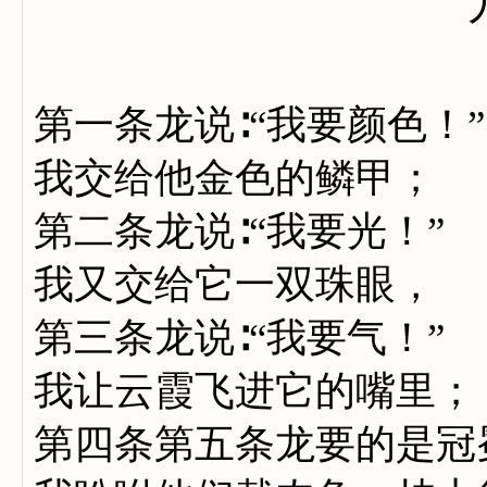
第一条龙说∶“我要颜色！”
我交给他金色的鳞甲；
第二条龙说∶“我要光！”
我又交给它一双珠眼，
第三条龙说∶“我要气！”
我让云霞飞进它的嘴里；
第四条第五条龙要的是冠