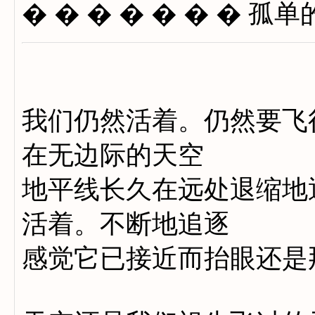
� � � � � � � 
我们仍然活着。仍然要飞
在无边际的天空
地平线长久在远处退缩地
活着。不断地追逐
感觉它已接近而抬眼还是