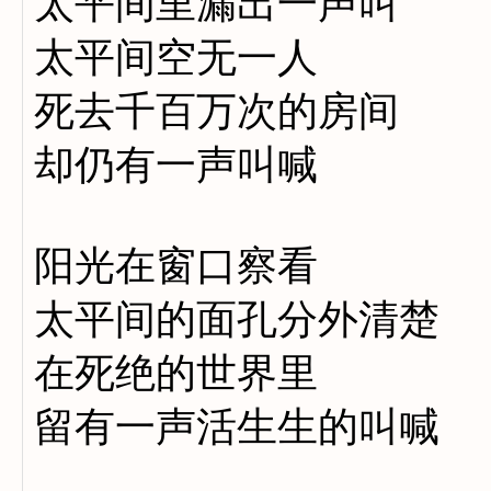
太平间里漏出一声叫
太平间空无一人
死去千百万次的房间
却仍有一声叫喊
阳光在窗口察看
太平间的面孔分外清楚
在死绝的世界里
留有一声活生生的叫喊