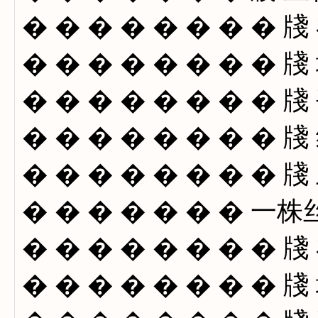
� � � � � � � � 牋
� � � � � � � � 牋
� � � � � � � � 牋
� � � � � � � � 牋
� � � � � � � � 牋
� � � � � � � 一
� � � � � � � � 牋
� � � � � � � � 牋