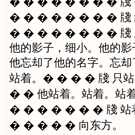
� � � � � � � � 牋
� � � � � � � � 牋
� � � � � � � � 牋
他的影子，细小。他的影
他忘却了他的名字。忘却
站着。� � � � 牋 只
� � 他站着。站着。站
� � � � � � � 牋 
� � � � � 向东方。