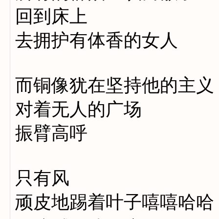
回到床上
去拥护有体香的女人
而铜像犹在坚持他的主义
对着无人的广场
振臂高呼
只有风
顽皮地踢着叶子嘻嘻哈哈