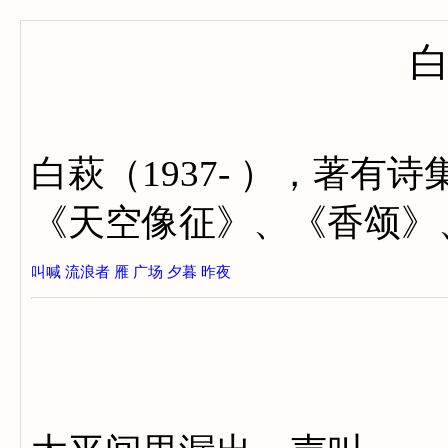
白萩（1937- ），著
《天空像征》、《香颂》
叫喊
流浪者
雁
广场
夕暮
昨夜