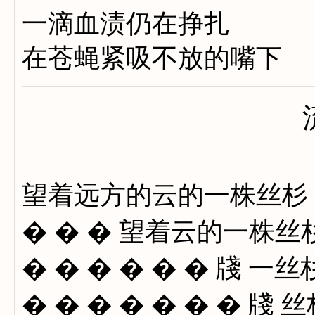
一滴血渍仍在挣扎
在苍蝇紧吸不放的嘴下
望着远方的云的一株丝杉
� � � 望着云的一株丝
� � � � � � 牋 一丝
� � � � � � � 牋 