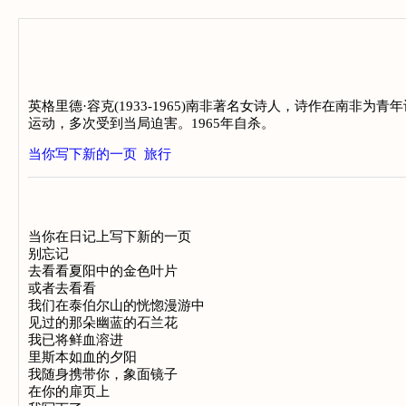
英格里德·容克(1933-1965)南非著名女诗人，诗作在南非
运动，多次受到当局迫害。1965年自杀。
当你写下新的一页
旅行
当你在日记上写下新的一页

别忘记

去看看夏阳中的金色叶片

或者去看看

我们在泰伯尔山的恍惚漫游中

见过的那朵幽蓝的石兰花

我已将鲜血溶进

里斯本如血的夕阳

我随身携带你，象面镜子

在你的扉页上
