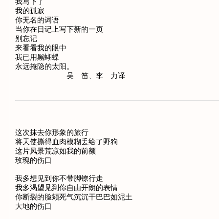
我写下了

我的孤寂

你无名的词语

当你在日记上写下新的一页

别忘记

来看看我的眼中

我已用黑蝴蝶

永远掩隐的太阳。

这次抹去你形象的旅行

将天使撕得血肉模糊丢给了野狗

这片风景荒凉如我的前额

玫瑰的伤口

我多想见到你不带脚镣行走

我多渴望见到你自由开朗的表情

你断裂的脸颊死气沉沉干巴巴如泥土

大地的伤口
