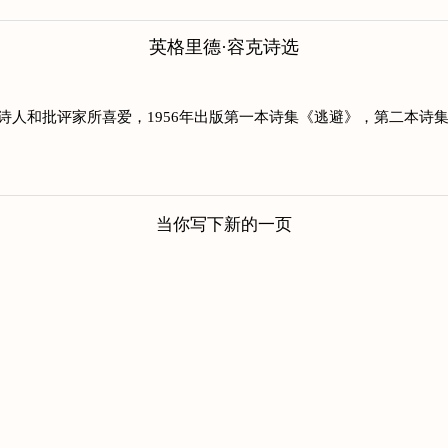
英格里德·容克诗选
为青年诗人和批评家所喜爱，1956年出版第一本诗集《逃避》，第二本诗
当你写下新的一页