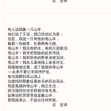
有人说我象一只山羊，

他们说了又说，我已经信以为真；

但是，我是一只奇怪的母山羊，

戴着一块勋章、长着犄角七根。

母山羊！我没有奶水，有的只是眼泪。

母山羊！我专把危险的处所寻找．

母山羊！我和所有的野兽亲密无间。

母山羊！我在儿童画报上发表诗文。

我孤独地活着，成了孤僻的母山羊

——从来不要公羊陪伴护送。

每当我爬到高山顶上，

总能找到那象征着欢乐的百合花丛。

我是孤僻的母山羊，独立生活，

因为我同任何羊群都没有关系。

如果说吃苦受罪就是象山羊，

那我就承认，不提出任何怀疑。
