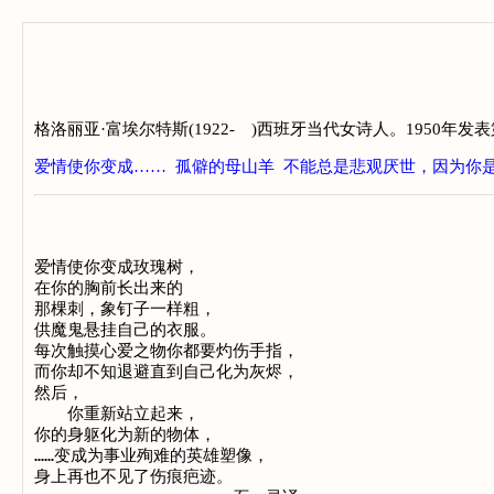
格洛丽亚·富埃尔特斯(1922- )西班牙当代女诗人。1950年发
爱情使你变成……
孤僻的母山羊
不能总是悲观厌世，因为你
爱情使你变成玫瑰树，

在你的胸前长出来的

那棵刺，象钉子一样粗，

供魔鬼悬挂自己的衣服。

每次触摸心爱之物你都要灼伤手指，

而你却不知退避直到自己化为灰烬，

然后，

　　你重新站立起来，

你的身躯化为新的物体，

……变成为事业殉难的英雄塑像，

身上再也不见了伤痕疤迹。
