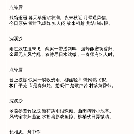
点绛唇
孤馆迢迢 暮天草露沾衣润。夜来秋近 月晕通风信。
今日原头 黄叶飞成阵 知人闷 故来相趁 共结临岐恨。
浣溪沙
雨过残红湿未飞，疏篱一带透斜晖，游蜂酿蜜窃香归。
金屋无人风竹乱，衣篝尽日水沈微，一春须有忆人时。
点绛唇
台上披襟 快风一瞬收残雨。柳丝轻举 蛛网黏飞絮。
极目平芜 应是春归处。愁凝伫 楚歌声苦 村落黄昏鼓。
浣溪沙
翠葆参差竹径成 新荷跳雨泪珠倾。曲阑斜转小池亭。
风约帘衣归燕急 水摇扇影戏鱼惊。柳梢残日弄微晴。
长相思。舟中作