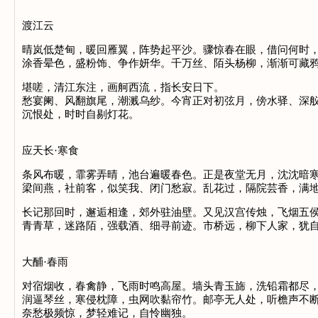
渡江云
晴岚低楚甸，暖回雁翼，阵势起平沙。骤惊春在眼，借问何时
涂香晕色，盛粉饰、争作妍华。千万丝、陌头杨柳，渐渐可藏
堪嗟，清江东注，画舸西流，指长安日下。
愁宴阑、风翻旗尾，潮溅乌纱。今宵正对初弦月，傍水驿、深
沉恨处，时时自剔灯花。
应天长·寒食
条风布暖，霏雾弄晴，池台遍暖春色。正是夜堂无月，沈沈暗
梁间燕，社前客，似笑我、闭门愁寂。乱花过，隔院芸香，满
长记那回时，邂逅相逢，郊外驻油壁。又见汉宫传烛，飞烟五
青青草，迷路陌，强载酒、细寻前迹。市桥远，柳下人家，
大酺·春雨
对宿烟收，春禽静，飞雨时鸣高屋。墙头青玉旆，洗铅霜都尽
润逼琴丝，寒侵枕障，虫网吹黏帘竹。邮亭无人处，听檐声不
奈愁极频惊，梦轻难记，自怜幽独。