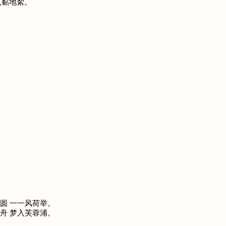
雨点黏地絮。
圆 一一风荷举。
舟 梦入芙蓉浦。