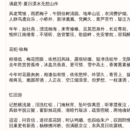
满庭芳·夏日溧水无想山作
风老莺雏，雨肥梅子，午阴佳树清园。地卑山近，衣润费炉烟
人静鸟鸢自乐，小桥外、新渌溅溅。凭阑久，黄芦苦竹，疑泛
年年，如社燕，漂流翰海，来寄修椽。且莫思身外，长近尊前
憔悴江南倦客，不堪听、急管繁弦。歌筵畔，先安簟枕，容我
花犯·咏梅
粉墙低，梅花照眼，依然旧风味。露痕轻缀。疑净洗铅华，无
去年胜赏曾孤倚，冰盘共燕喜。更可惜、雪中高土，香篝熏素
今年对花最匆匆，相逢似有恨，依依愁悴。吟望久，青苔上、
相将见、脆圆荐酒，人正在、空江烟浪里。但梦想、一枝潇洒
忆旧游
记愁横浅黛，泪洗红铅，门掩秋宵。坠叶惊离思，听寒螀夜泣
凤钗半脱云鬓，窗影烛花摇。渐暗竹敲凉，疏萤照晓，两地魂
迢迢，问音信，道径底花阴，时认鸣镳。也拟临朱户，叹因郎
旧巢更有新燕，杨柳拂河桥。但满眼京尘，东风竟日吹露桃。