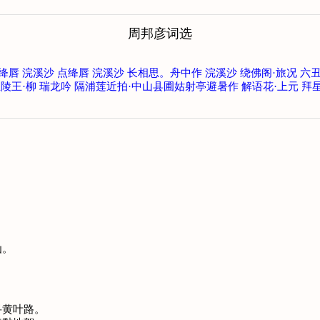
周邦彦词选
绛唇
浣溪沙
点绛唇
浣溪沙
长相思。舟中作
浣溪沙
绕佛阁·旅况
六丑
陵王·柳
瑞龙吟
隔浦莲近拍·中山县圃姑射亭避暑作
解语花·上元
拜
。
仙。
寻黄叶路。