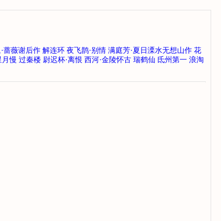
·蔷薇谢后作
解连环
夜飞鹊·别情
满庭芳·夏日溧水无想山作
花
星月慢
过秦楼
尉迟杯·离恨
西河·金陵怀古
瑞鹤仙
氐州第一
浪淘