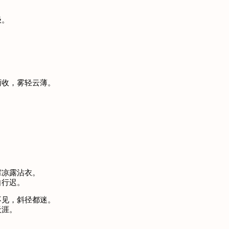
极。
雨收，雾轻云薄。
。
。
霏凉露沾衣。
自行迟。
不见，斜径都迷。
望天涯。