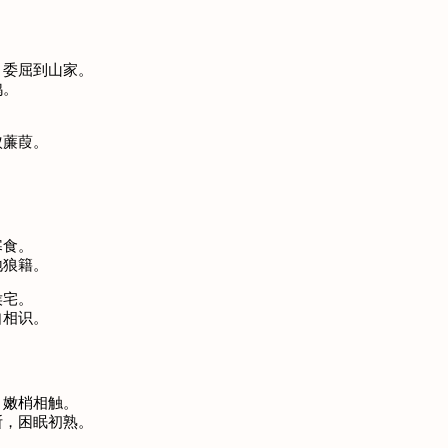
，委屈到山家。
鸦。
舣薕葭。
寒食。
地狼籍。
侯宅。
犹自相识。
，嫩梢相触。
断，困眠初熟。