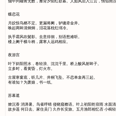
烟中列岫青无数，雁背夕阳红欲暮。人如风后入江云，情似
蝶恋花
月皎惊鸟栖不定。更漏将阑，轳辘牵金井。
唤起两眸清炯炯，泪花落枕红绵冷。
执手霜风吹鬓影。去意徘徊，别语愁难听。
楼上阑干横斗柄，露寒人远鸡相应。
夜游宫
叶下斜阳照水，卷轻浪、沈沈千里。桥上酸风射眸子。
立多时，看黄昏，灯火市。
古屋寒窗底，听几片、井桐飞坠。不恋单衾再三起。
有谁知？为萧娘，书一纸。
苏幕遮
燎沉香 消溽暑。鸟雀呼晴 侵晓窥檐语。叶上初阳乾宿雨 水面清
故乡遥 何日去。家住吴门 久作长安旅。五月渔郎相忆否 小楫轻