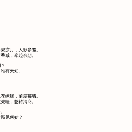
半规凉月，人影参差。
罗香减，牵起余悲。
期？
，唯有天知。
土花缭绕，前度莓墙。
歌先噎，愁转清商。
行。
时厮见何妨？