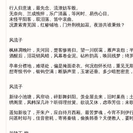
行人归意速，最先念、流潦妨车毂。
无奈向、兰成憔悴，乐广清羸，等闲时、易伤心目。
未怪平阳客，双泪落、笛中哀曲。
况萧索青芜国，红糁铺地，门外荆桃如菽。夜游共谁秉烛？
风流子
枫林凋晚叶，关河回，楚客惨将归。望一川暝霭，雁声哀怨；
酒醒后，泪花销凤蜡，风幕卷金泥。砧杵韵高，唤回残梦；绮
亭皋分襟地，难堪处，偏是掩面牵衣。何况怨怀长结，重见无
想寄恨书中，银钩空满；断肠声里，玉箸还垂。多少暗愁密意
风流子
新绿小池塘，风帘动，碎影舞斜阳。羡金屋去来，旧时巢燕；
绣阁里，凤帏深几许？听得理丝簧。欲说又休，虑乖芳信；未
遥知新妆了，开朱户，应自待月西厢。最苦梦魂，今宵不到伊
问甚时却与，佳音密耗，寄将秦镜，偷换韩香？天便教人，霎