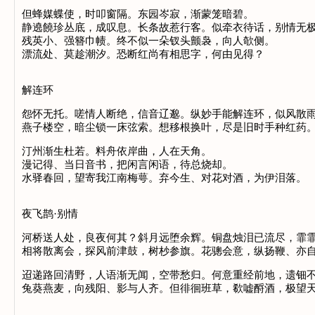
但蜂媒蝶使，时叩窗隔。东园岑寂，渐蒙笼暗碧。
静遶饒珍丛底，成叹息。长条故惹行客。似牵衣待话，别情无
残英小、强簪巾帻。终不似一朵钗头颤袅，向人欹侧。
漂流处、莫趁潮汐。恐断红尚有相思字，何由见得？
解连环
怨怀无托。嗟情人断绝，信音辽邈。纵妙手能解连环，似风散
燕子楼空，暗尘锁一床弦索。想移根换叶，尽是旧时手种红药
汀州渐生杜若。料舟依岸曲，人在天角。
漫记得、当日音书，把闲言闲语，待总烧却。
水驿春回，望寄我江南梅萼。弃今生、对花对酒，为伊泪落
夜飞鹊·别情
河桥送人处，良夜何其？斜月远堕余辉。铜盘烛泪已流尽，霏
相将散离会，探风前津鼓，树杪参旗。花骢会意，纵扬鞭、亦
迢递路回清野，人语渐无闻，空带愁归。何意重经前地，遗钿
兔葵燕麦，向残阳、影与人齐。但徘徊班草，欷嘘酹酒，极