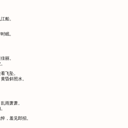
。
九江船。
。
醉时眠。
限佳丽。
被。
旋看飞坠。
，黄昏斜照水。
，乱雨萧萧。
销。
憔悴，羞见郎招。