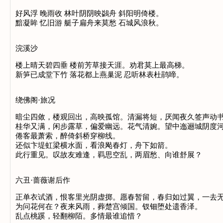
好风浮 晚雨收 林叶阴阴映鷁舟 斜阳明倚楼。
黯凝眸 忆旧游 艇子扁舟来莫愁 石城风浪秋。
浣溪沙
楼上晴天碧四垂 楼前芳草接天涯。劝君莫上最高梯。
新笋已成堂下竹 落花都上燕巢泥 忍听林表杜鹃啼。
绕佛阁·旅况
暗尘四敛，楼观回出，高映孤馆。清漏将短，厌闻夜久签声动
桂华又满，闲步露草，偏爱幽远。花气清婉。望中迤逦城阴度
倦客最萧索，醉倚斜桥穿柳线。
还似卞堤虹梁横水面，看浪飐春灯，舟下如箭。
此行重见。叹故友难逢，羁思空乱，两眉愁、向谁舒展？
六丑·蔷薇谢后作
正单衣试酒，恨客里光阴虚掷。愿春暂留，春归如过翼，一去
为问花何在？夜来风雨，葬楚宫倾国。钗钿堕处遗香泽。
乱点桃蹊，轻翻柳陌。多情最谁追惜？