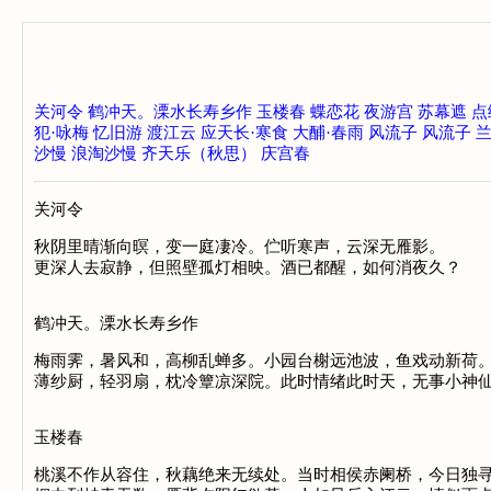
关河令
鹤冲天。溧水长寿乡作
玉楼春
蝶恋花
夜游宫
苏幕遮
点
犯·咏梅
忆旧游
渡江云
应天长·寒食
大酺·春雨
风流子
风流子
兰
沙慢
浪淘沙慢
齐天乐（秋思）
庆宫春
关河令
秋阴里晴渐向暝，变一庭凄冷。伫听寒声，云深无雁影。
更深人去寂静，但照壁孤灯相映。酒已都醒，如何消夜久？
鹤冲天。溧水长寿乡作
梅雨霁，暑风和，高柳乱蝉多。小园台榭远池波，鱼戏动新荷
薄纱厨，轻羽扇，枕冷簟凉深院。此时情绪此时天，无事小神
玉楼春
桃溪不作从容住，秋藕绝来无续处。当时相侯赤阑桥，今日独