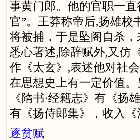
事黄门郎。他的官职一直
官”。王莽称帝后,扬雄
将被捕，于是坠阁自杀，
悉心著述,除辞赋外,又仿
作《太玄》,表述他对社
在思想史上有一定价值。
《隋书·经籍志》有《扬雄
有《扬侍郎集》，收入
逐贫赋