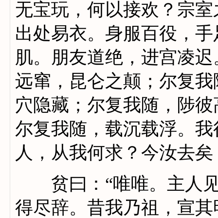
无宝玩，何以接欢？宗室
出处易衣。身服百役，手
肌。朋友道绝，进宫凌迟
远窜，昆仑之颠；尔复我
穴隐藏；尔复我随，陟彼
尔复我随，载沉载浮。我
人，从我何求？今汝去矣
贫曰：“唯唯。主人见
得尽辞。昔我乃祖，宣其