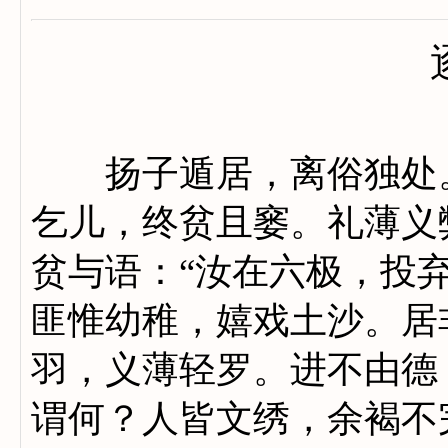
扬子遁居，离俗独处。
乞儿，终贫且窭。礼薄义
贫与语：“汝在六极，投
匪惟幼稚，嬉戏土沙。居
羽，义薄轻罗。进不由德
谓何？人皆文绣，余褐不