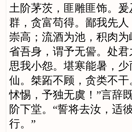
土阶茅茨，匪雕匪饰。爰
群，贪富苟得。鄙我先人
崇高；流酒为池，积肉为
省吾身，谓予无諐。处君
思我小怨。堪寒能暑，少
仙。桀跖不顾，贪类不干
怵惕，予独无虞！”言辞
阶下堂。“誓将去汝，适
行。”