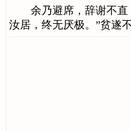
余乃避席，辞谢不直：
汝居，终无厌极。”贫遂