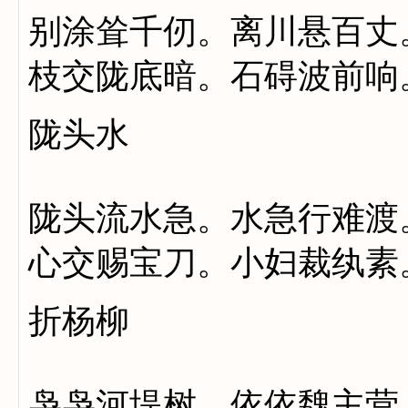
别涂耸千仞。离川悬百丈
枝交陇底暗。石碍波前响
陇头水
陇头流水急。水急行难渡
心交赐宝刀。小妇裁纨素
折杨柳
袅袅河堤树。依依魏主营