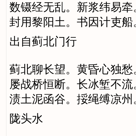
数镊经无乱。新浆纬易牵
封用黎阳土。书因计吏船
出自蓟北门行
蓟北聊长望。黄昏心独愁
屡战桥恒断。长冰堑不流
渍土泥函谷。挼绳缚凉州
陇头水