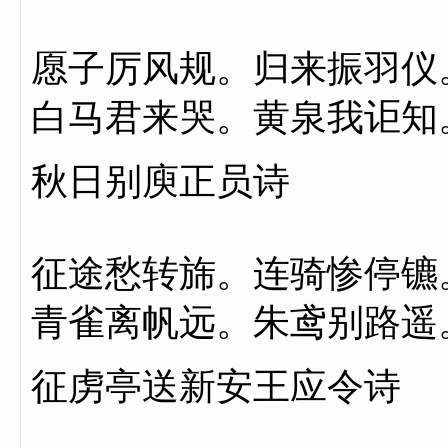
愿子厉风规。归来振羽仪
白马君来哭。黄泉我讵知
秋日别庾正员诗
征途愁转旆。连骑惨停镳
青雀离帆远。朱鸢别路遥
征虏亭送新安王应令诗