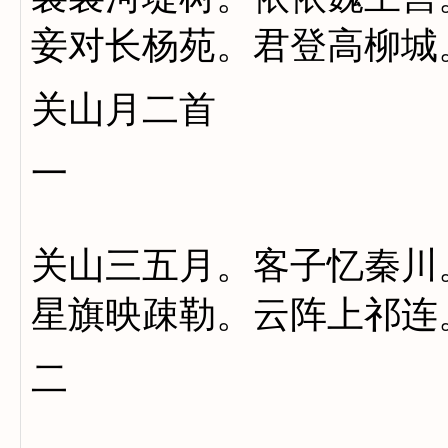
妾对长杨苑。君登高柳城
关山月二首
一
关山三五月。客子忆秦川
星旗映疎勒。云阵上祁连
二