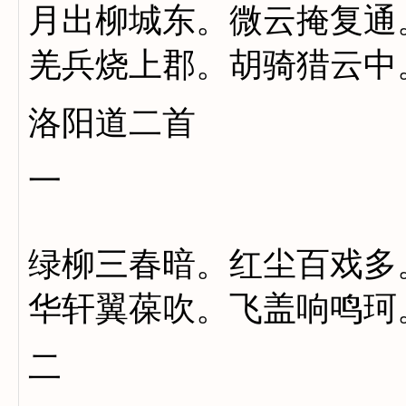
月出柳城东。微云掩复通
羌兵烧上郡。胡骑猎云中
洛阳道二首
一
绿柳三春暗。红尘百戏多
华轩翼葆吹。飞盖响鸣珂
二