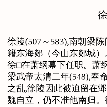
徐陵(507～583),南
籍东海郯（今山东郯城）
徐□在萧纲幕下任职。萧
梁武帝太清二年(548),
之乱,徐陵因此被迫留在
魏自立，仍不准他南归。