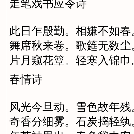
走笔戏书应令诗
此日乍殷勤。相嫌不如春
舞席秋来卷。歌筵无数尘
片月窥花簟。轻寒入锦巾
春情诗
风光今旦动。雪色故年残
奇香分细雾。石炭捣轻纨