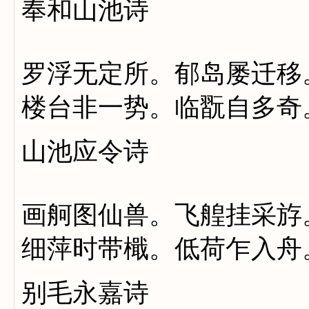
奉和山池诗
罗浮无定所。郁岛屡迁移
楼台非一势。临翫自多奇
山池应令诗
画舸图仙兽。飞艎挂采斿
细萍时带檝。低荷乍入舟
别毛永嘉诗