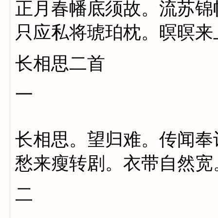
正月春幡底须故。流苏锦
只应私将琥珀枕。暝暝来
长相思二首
一
长相思。望归难。传闻奉
愁来瘦转剧。衣带自然宽
二