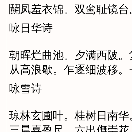
鬬凤羞衣锦。双鸾耻镜台
咏日华诗
朝晖烂曲池。夕满西陂。
从高浪歇。乍逐细波移。
咏雪诗
琼林玄圃叶。桂树日南华
三晨喜盈尺。六出儛崇花