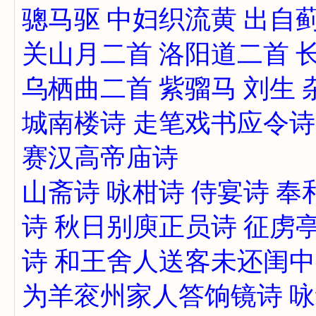
骢马驱
中妇织流黄
出自
关山月二首
洛阳道二首
乌栖曲二首
紫骝马
刘生
城南楼诗
走笔戏书应令诗
赛汉高帝庙诗
山斋诗
咏柑诗
侍宴诗
奉
诗
秋日别庾正员诗
征虏
诗
和王舍人送客未还闺中
为羊衮州家人答饷镜诗
咏