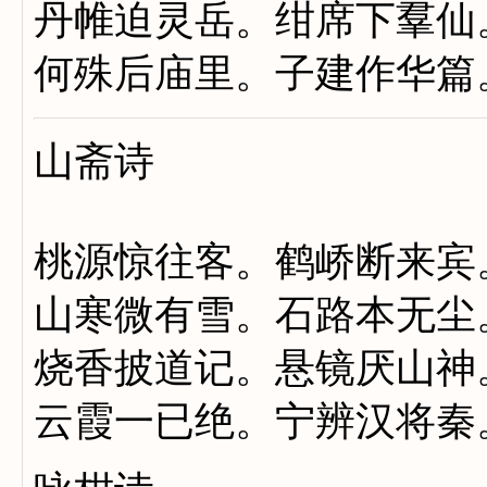
丹帷迫灵岳。绀席下羣仙
何殊后庙里。子建作华篇
山斋诗
桃源惊往客。鹤峤断来宾
山寒微有雪。石路本无尘
烧香披道记。悬镜厌山神
云霞一已绝。宁辨汉将秦