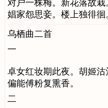
对户一株梅。新花落故栽
娼家怨思妾。楼上独徘徊
乌栖曲二首
一
卓女红妆期此夜。胡姬沽
偏能傅粉复熏香。
二