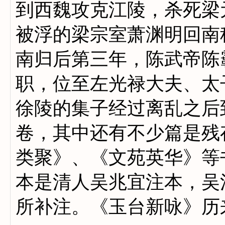
到西魏攻克江陵，杀死梁
被浮的梁宗室萧渊明回南
南归后第三年，陈武帝陈
职，位至左光禄大夫、太
徐陵的集子经过离乱之后
卷，其中还有不少篇是残
类聚》、《文苑英华》等
本是清人吴兆宜注本，吴
所补注。《玉台新咏》历