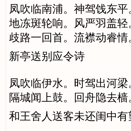
凤吹临南浦。神驾饯东平
地冻斑轮响。风严羽盖轻
歧路一回首。流襟动睿情
新亭送别应令诗
凤吹临伊水。时驾出河梁
隔城闻上鼓。回舟隐去樯
和王舍人送客未还闺中有