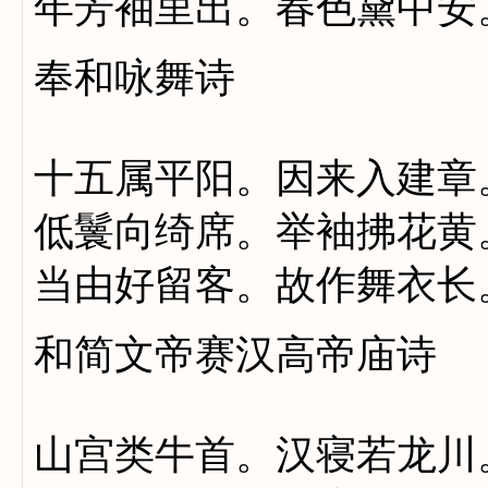
年芳袖里出。春色黛中安
奉和咏舞诗
十五属平阳。因来入建章
低鬟向绮席。举袖拂花黄
当由好留客。故作舞衣长
和简文帝赛汉高帝庙诗
山宫类牛首。汉寝若龙川