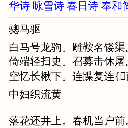
华诗
咏雪诗
春日诗
奉和
骢马驱
白马号龙驹。雕鞍名镂渠
倚端轻扫史。召募击休屠
空忆长楸下。连蹀复连{
中妇织流黄
落花还井上。春机当户前