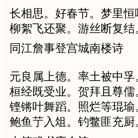
长相思。好春节。梦里恒
柳絮飞还聚。游丝断复结
同江詹事登宫城南楼诗
元良属上德。率土被中孚
桓经既受业。贺拜且尊儒
铿锵叶舞蹈。照烂等琨瑜
鲍鱼艼入俎。钓鳖匪充厨