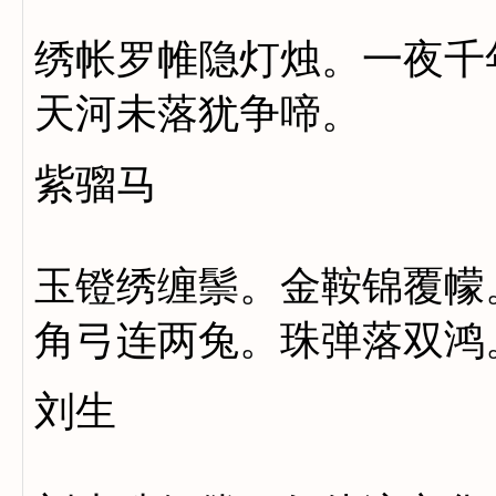
绣帐罗帷隐灯烛。一夜千
天河未落犹争啼。
紫骝马
玉镫绣缠鬃。金鞍锦覆幪
角弓连两兔。珠弹落双鸿
刘生