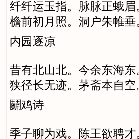
纤纤运玉指。脉脉正蛾眉
檐前初月照。洞户朱帷垂
内园逐凉
昔有北山北。今余东海东
狭径长无迹。茅斋本自空
鬬鸡诗
季子聊为戏。陈王欲聘才