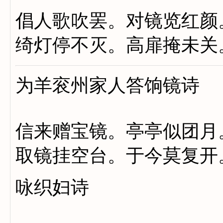
倡人歌吹罢。对镜览红颜
绮灯停不灭。高扉掩未关
为羊衮州家人答饷镜诗
信来赠宝镜。亭亭似团月
取镜挂空台。于今莫复开
咏织妇诗