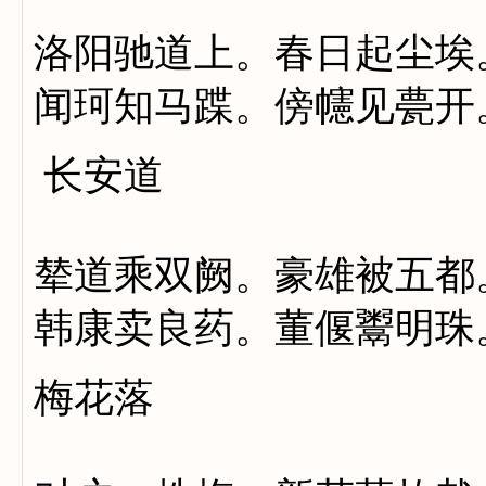
洛阳驰道上。春日起尘埃
闻珂知马蹀。傍幰见甍开
长安道
辇道乘双阙。豪雄被五都
韩康卖良药。董偃鬻明珠
梅花落