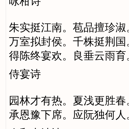
咏柑诗
朱实挺江南。苞品擅珍淑
万室拟封侯。千株挺荆国
得陈终宴欢。良垂云雨育
侍宴诗
园林才有热。夏浅更胜春
承恩豫下席。应阮独何人