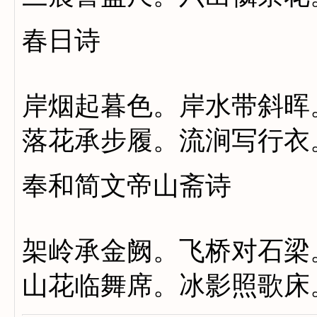
春日诗
岸烟起暮色。岸水带斜晖
落花承步履。流涧写行衣
奉和简文帝山斋诗
架岭承金阙。飞桥对石梁
山花临舞席。冰影照歌床