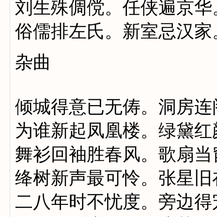
刘生殊倜傥。任侠遍京华
俗儒排左氏。新室忌汉家
杂曲
倾城得意已无俦。洞房连
为谁新起凤凰楼。绿黛红
舞衫回袖胜春风。歌扇当
绛树新声最可怜。张星旧
二八年时不忧度。旁边得