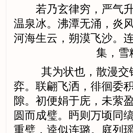
若乃玄律穷，严气升
温泉冰。沸潭无涌，炎
河海生云，朔漠飞沙。
集，雪
其为状也，散漫交错
弈。联翩飞洒，徘徊委
隙。初便娟于庑，未萦
圆而成璧。眄则万顷同
重璧，逵似连璐。庭列