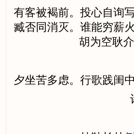
有客被褐前。投心自询
臧否同消灭。谁能穷薪
胡为空耿
夕坐苦多虑。行歌践闺