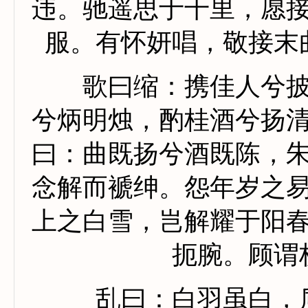
违。驰遥思于千里，愿
服。有怀妍唱，敬接末
歌曰缩：携佳人兮披
兮炳明烛，酌桂酒兮扬
曰：曲既扬兮酒既陈，
念解而褫绅。怨年岁之
上之白雪，岂解耀于阳
扼腕。顾谓
乱曰：白羽虽白，质