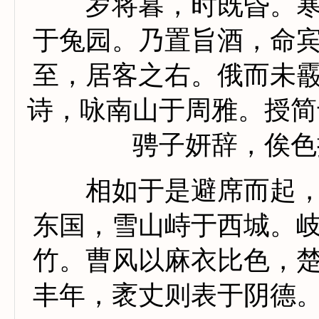
岁将暮，时既昏。寒
于兔园。乃置旨酒，命
至，居客之右。俄而未
诗，咏南山于周雅。授简
骋子妍辞，俟色
相如于是避席而起，
东国，雪山峙于西城。
竹。曹风以麻衣比色，
丰年，袤丈则表于阴德