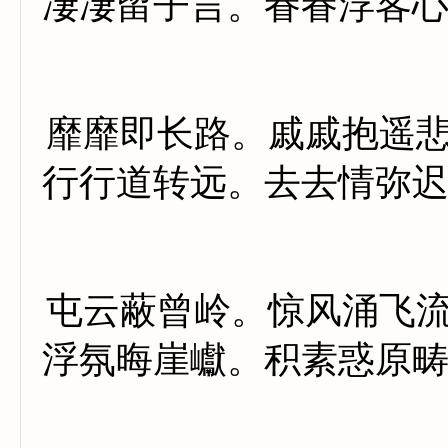
凄凄留子言。眷眷浮客
靡靡即长路。戚戚抱遥
行行道转远。去去情弥
屯云蔽曾岭。惊风涌飞
浮氛晦崖巘。积素惑原