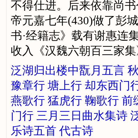
不得仕进。后来依靠尚书
帝元嘉七年(430)做了
书·经籍志》载有谢惠连集
收入《汉魏六朝百三家集
泛湖归出楼中翫月五言
豫章行
塘上行
却东西门
燕歌行
猛虎行
鞠歌行
前
门行
三月三日曲水集诗
乐诗五首
代古诗