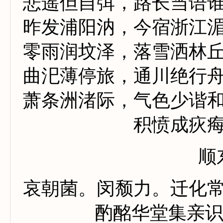
悲遥但自弭，路长当语
昨发浦阳汭，今宿浙江
零雨润坟泽，落雪洒林
曲汜薄停旅，通川绝行
萧条洲渚际，气色少谐
积愤成疢
顺
哀朝菌。闵颓力。迁化
酌酩华堂集亲