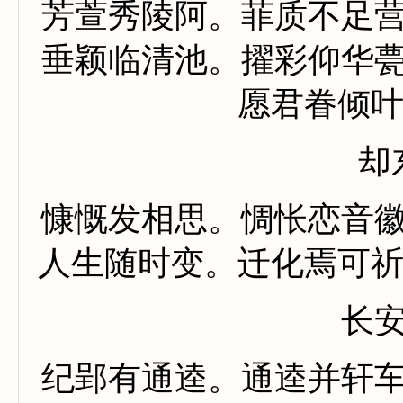
芳萱秀陵阿。菲质不足
垂颖临清池。擢彩仰华
愿君眷倾
却
慷慨发相思。惆怅恋音
人生随时变。迁化焉可
长
纪郢有通逵。通逵并轩