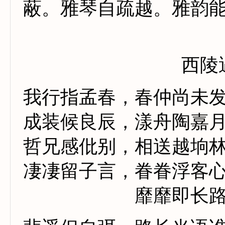
蔽。雅琴自疏越。雅韵
西陵
我行指孟春，春仲尚未
成装候良辰，漾舟陶嘉
哲兄感仳别，相送越垧
凄凄留子言，眷眷浮客
靡靡即长