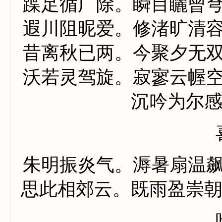
蹀足循广除。瞬目矖曾
遐川阻昵爱。修渚旷清
昔离秋已两。今聚夕无
沃若灵驾旋。寂寥云幄
沉吟为尔
朱明振炎气。溽暑扇温
思此相郊云。既雨盈崇