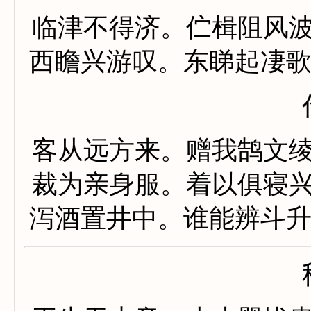
临津不得济。伫楫阻风
西瞻兴游叹。东睇起凄
客从远方来。赠我鹄文
裁为亲身服。着以俱寝
泻酒置井中。谁能辨斗