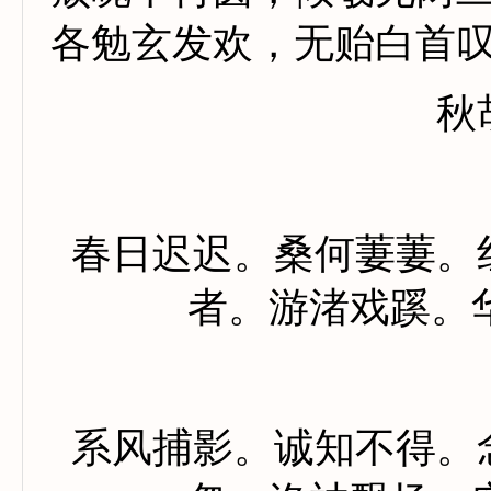
各勉玄发欢，无贻白首
秋
春日迟迟。桑何萋萋。
者。游渚戏蹊。
系风捕影。诚知不得。