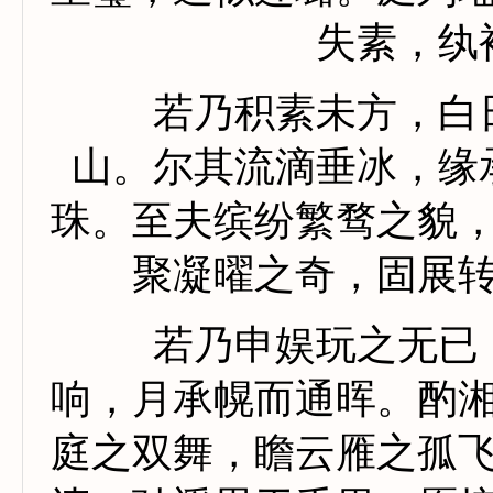
失素，纨
若乃积素未方，白日
山。尔其流滴垂冰，缘
珠。至夫缤纷繁骛之貌
聚凝曜之奇，固展
若乃申娱玩之无已，
响，月承幌而通晖。酌
庭之双舞，瞻云雁之孤