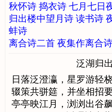
秋怀诗
捣衣诗
七月七日
归出楼中望月诗
读书诗
蚌诗
离合诗二首
夜集作离合
泛湖归
日落泛澄瀛，星罗游轻
辍策共骈筵，并坐相招
亭亭映江月，浏浏出谷