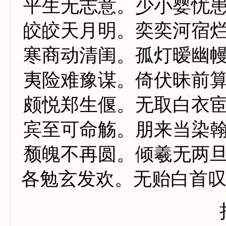
平生无志意。少小婴忧
皎皎天月明。奕奕河宿
寒商动清闺。孤灯暧幽
夷险难豫谋。倚伏昧前
颇悦郑生偃。无取白衣
宾至可命觞。朋来当染
颓魄不再圆。倾羲无两
各勉玄发欢。无贻白首