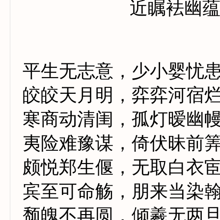
近瞩袪幽
平生无志意，少小婴忧
皎皎天月明，弈弈河宿
寒商动清闺，孤灯暧幽
夷险难豫谋，倚伏昧前
颇悦郑生偃，无取白衣
宾至可命觞，朋来当染
颓魄不再圆，倾羲无两