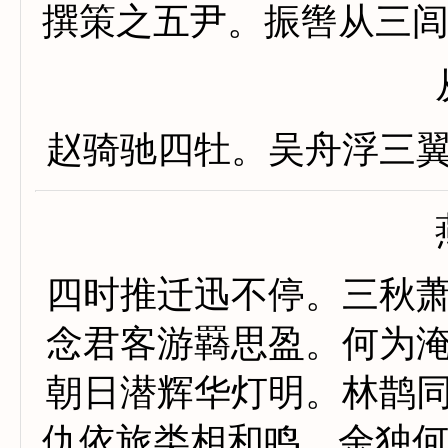
撰策之五尹。振辔从三
赵骑驰四牡。吴舟浮三
四时推迁迅不停。三秋
念君客游羇思盈。何为
朝日潜辉华灯明。林鹊
仇依旅类相和鸣。余独