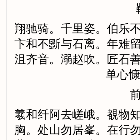
翔驰骑。千里姿。伯乐
卞和不斵与石离。年难
沮齐音。溺赵吹。匠石
单心
羲和纤阿去嵯峨。覩物
胸。处山勿居峯。在行