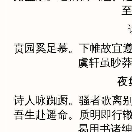
贲园奚足慕。下帷故宜
虞轩虽眇
夜
诗人咏踟蹰。骚者歌离
吾生赴遥命。质明即行
曷用书诸