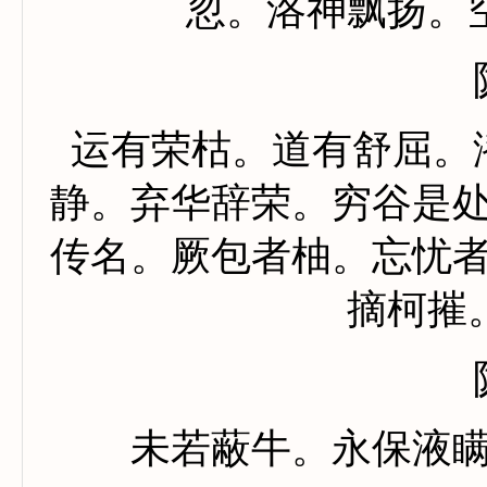
忽。洛神飘扬。
运有荣枯。道有舒屈。
静。弃华辞荣。穷谷是
传名。厥包者柚。忘忧
摘柯摧
未若蔽牛。永保液