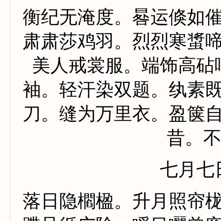
衡纪无淹度。晷运倏如
肃肃莎鸡羽。烈烈寒螀
美人戒裳服。端饰高砧
袖。轻汗染双题。纨素
刀。缝为万里衣。盈箧
昔。
七月七
落日隐櫩楹。升月照帘