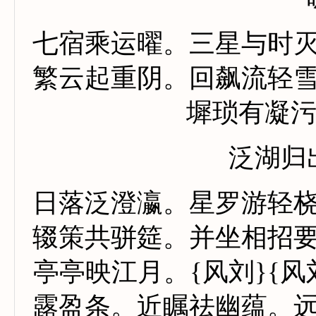
七宿乘运曜。三星与时
繁云起重阴。回飙流轻
墀琐有凝
泛湖归
日落泛澄瀛。星罗游轻
辍策共骈筵。并坐相招
亭亭映江月。
{
风刘
}{
风
露盈条。近瞩祛幽蕴。