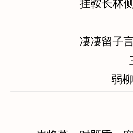
挂鞍长林
凄凄留子
弱