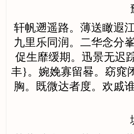
轩帆遡遥路。薄送瞰遐
九里乐同润。二华念分
促生靡缓期。迅景无迟
丰
}
。婉娩寡留晷。窈窕
胸。既微达者度。欢戚