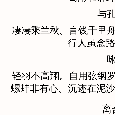
与
凄凄乘兰秋。言饯千里
行人虽念
轻羽不高翔。自用弦纲
螺蚌非有心。沉迹在泥
离