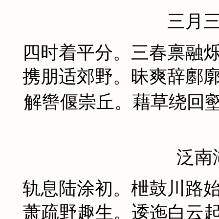
三月
四时着平分。三春禀融
携朋适郊野。昧爽辞鄽
解辔偃崇丘。藉草绕回
泛南
轨息陆涂初。枻鼓川路
萧疏野趣生。逶迤白云