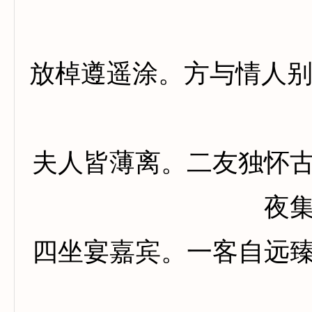
放棹遵遥涂。方与情人
夫人皆薄离。二友独怀
夜
四坐宴嘉宾。一客自远