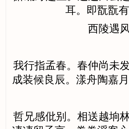
耳。即翫翫
西陵遇
我行指孟春。春仲尚未
成装候良辰。漾舟陶嘉
哲兄感仳别。相送越垧