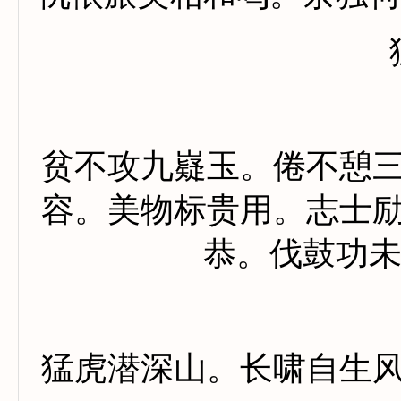
贫不攻九嶷玉。倦不憩
容。美物标贵用。志士
恭。伐鼓功
猛虎潜深山。长啸自生