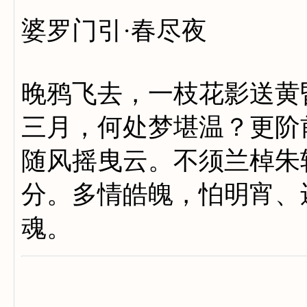
婆罗门引·春尽夜
晚鸦飞去，一枝花影送黄
三月，何处梦堪温？更阶
随风摇曳云。不须兰棹朱
分。多情皓魄，怕明宵、
魂。