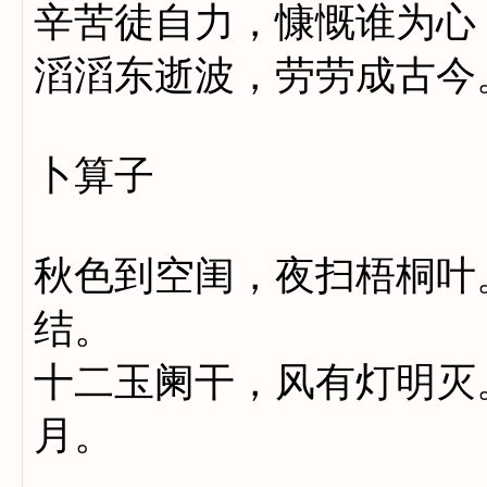
辛苦徒自力，慷慨谁为心
滔滔东逝波，劳劳成古今
卜算子
秋色到空闺，夜扫梧桐叶
结。
十二玉阑干，风有灯明灭
月。