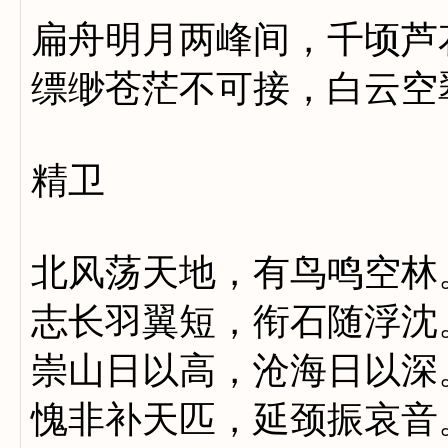
扁舟明月两峰间，千顷芦
缥缈苍茫不可接，白云空
精卫
北风荡天地，有鸟鸣空林
志长羽翼短，衔石随浮沈
崇山日以高，沧海日以深
愧非补天匹，延颈振哀音