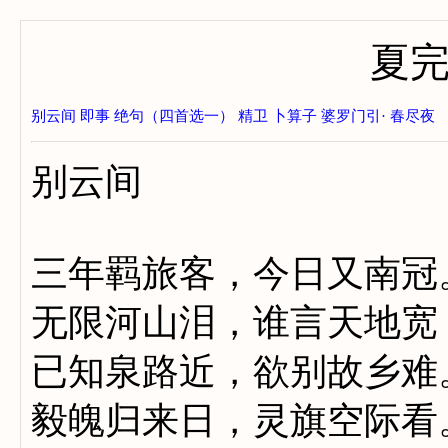
夏
别云间
即事
绝句（四首选一）
精卫
卜算子
婆罗门引· 春尽夜
别云间
三年羁旅客，今日又南冠
无限河山泪，谁言天地宽
已知泉路近，欲别故乡难
毅魄归来日，灵旗空际看