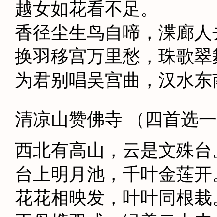
越女如花看不足。
香径尘生鸟自啼，渫廊人
换羽移宫万里愁，珠歌翠
为君别唱吴宫曲，汉水东
清凉山赞佛寺 （四首选
西北有高山，云是文殊台
台上明月池，千叶金莲开
花花相映发，叶叶同根栽