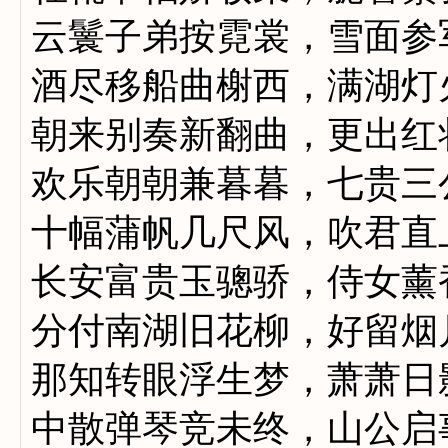
云鬟子弟按霓裳，雪面参
酒尽移船曲榭西，满湖灯
朝来别奏新翻曲，更出红
欢乐朝朝兼暮暮，七贵三
十幅蒲帆几尺风，吹君直
长安富贵玉骢骄，侍女薰
分付南湖旧花柳，好留烟
那知转眼浮生梦，萧萧日
中散弹琴竞未终，山公启