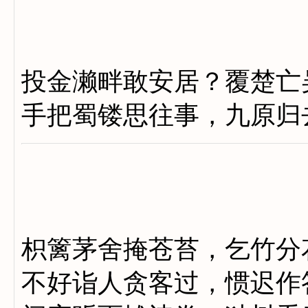
投金濑畔敢安居？覆楚亡
手把蜀镂思往事，九原归
枳篱茅舍掩苍苔，乞竹分
不好诣人贪客过，惯迟作