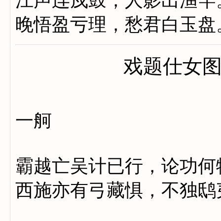
江声连戍鼓，人影出渔竿
晚悟盈亏理，愁君白玉盘
戏题仕女
一舸
霸越亡吴计已行，论功何
西施亦有弓藏惧，不独鸱