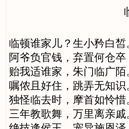
临顿谁家儿？生小矜白皙
阿爷负官钱，弃置何仓卒
贻我适谁家，朱门临广陌
嘱侬且好住，跳弄无知识
独怪临去时，摩首如怜惜
三年教歌舞，万里离亲戚
绝技逢侯王，宠异施恩泽