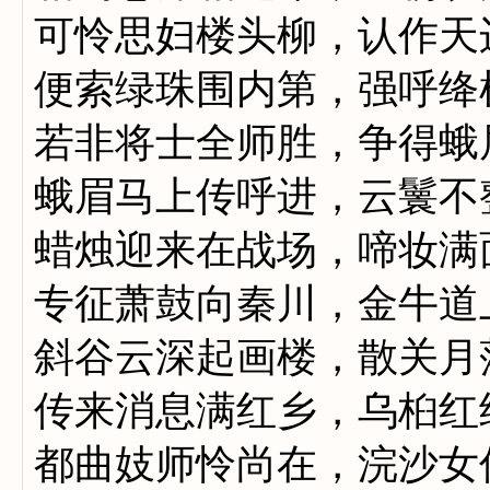
可怜思妇楼头柳，认作天
便索绿珠围内第，强呼绛
若非将士全师胜，争得蛾
蛾眉马上传呼进，云鬟不
蜡烛迎来在战场，啼妆满
专征萧鼓向秦川，金牛道
斜谷云深起画楼，散关月
传来消息满红乡，乌桕红
都曲妓师怜尚在，浣沙女