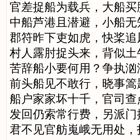
官差捉船为载兵，大船买
中船芦港且潜避，小船无
郡符昨下吏如虎，快桨追
村人露肘捉头来，背似土
苦辞船小要何用？争执汹
前头船见不敢行，晓事篙
船户家家坏十千，官司查
发回仍索常行费，另派门
君不见官舫嵬峨无用处，