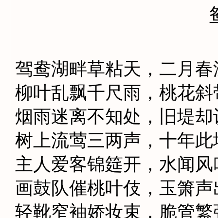
驾鸯湖畔草粘天，二月春
柳叶乱飘千尺雨，桃花斜
烟雨迷离不知处，旧堤却
树上流莺三两声，十年此
主人爱客锦筵开，水闻风
画鼓队催桃叶伎，玉箫声
轻靴窄袖娇妆束，脆管繁