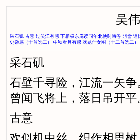
吴
采石矶
古意
过吴江有感
下相极东庵读同年北使时诗卷
阻雪
追
史杂感（十首选二）
中秋看月有感
戏题仕女图（十二首选二）
采石矶
石壁千寻险，江流一矢争
曾闻飞将上，落日吊开平
古意
欢似机中丝，织作相思树