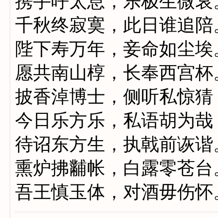
携手呼太息，乐极生微哀
千秋终寂寞，此日谁追陪
陛下寿万年，妾命如尘埃
愿共南山椁，长奉西宫杯
披香淖博士，侧听私惊猜
今日乐方乐，私语胡为哉
待诏东方生，执戟前诙谐
熏炉拂黼帐，白露零苍台
吾王慎玉体，对酒毋伤怀