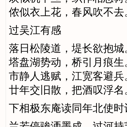
侬似衣上花，春风吹不去
过吴江有感
落日松陵道，堤长欲抱城
塔盘湖势动，桥引月痕生
市静人逃赋，江宽客避兵
廿年交旧散，把酒叹浮名
下相极东庵读同年北使时
兰若停骖洒墨成，过河持