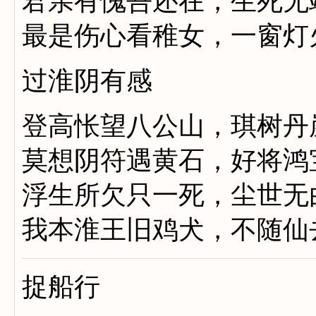
君亲有愧吾还在，生死无
最是伤心看稚女，一窗灯
过淮阴有感
登高怅望八公山，琪树丹
莫想阴符遇黄石，好将鸿
浮生所欠只一死，尘世无
我本淮王旧鸡犬，不随仙
捉船行