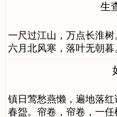
生
一尺过江山，万点长淮树
六月北风寒，落叶无朝暮
镇日莺愁燕懒，遍地落红
春盌。帘卷，帘卷，一任