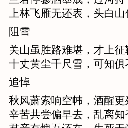
上林飞雁无还表，头白山
阻雪
关山虽胜路难堪，才上征
十丈黄尘千尺雪，可知俱
追悼
秋风萧索响空帏，酒醒更
辛苦共尝偏早去，乱离知