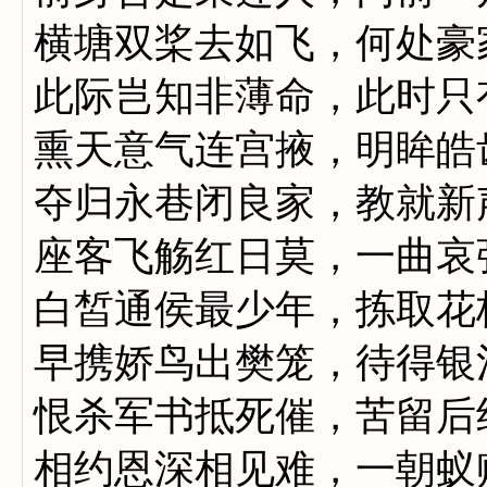
横塘双桨去如飞，何处豪
此际岂知非薄命，此时只
熏天意气连宫掖，明眸皓
夺归永巷闭良家，教就新
座客飞觞红日莫，一曲哀
白皙通侯最少年，拣取花
早携娇鸟出樊笼，待得银
恨杀军书抵死催，苦留后
相约恩深相见难，一朝蚁