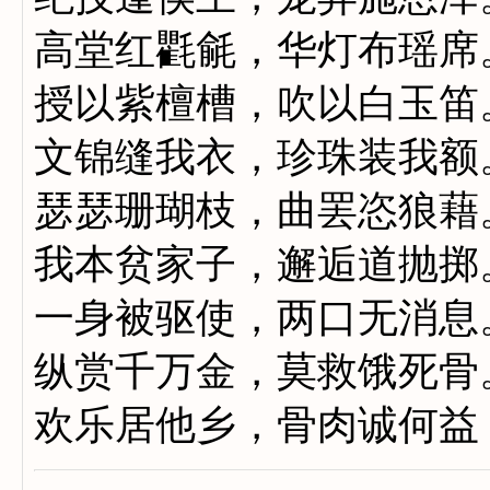
高堂红氍毹，华灯布瑶席
授以紫檀槽，吹以白玉笛
文锦缝我衣，珍珠装我额
瑟瑟珊瑚枝，曲罢恣狼藉
我本贫家子，邂逅道抛掷
一身被驱使，两口无消息
纵赏千万金，莫救饿死骨
欢乐居他乡，骨肉诚何益