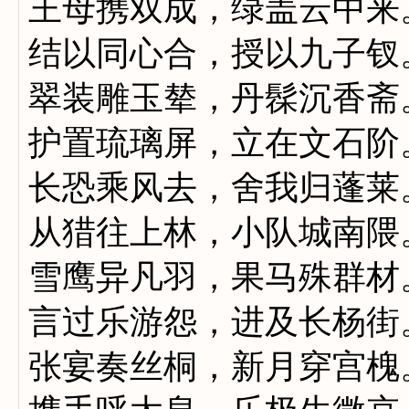
王母携双成，绿盖云中来
结以同心合，授以九子钗
翠装雕玉辇，丹髹沉香斋
护置琉璃屏，立在文石阶
长恐乘风去，舍我归蓬莱
从猎往上林，小队城南隈
雪鹰异凡羽，果马殊群材
言过乐游怨，进及长杨街
张宴奏丝桐，新月穿宫槐