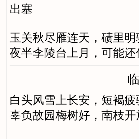
出塞
玉关秋尽雁连天，碛里明
夜半李陵台上月，可能还
白头风雪上长安，短褐疲
辜负故园梅树好，南枝开