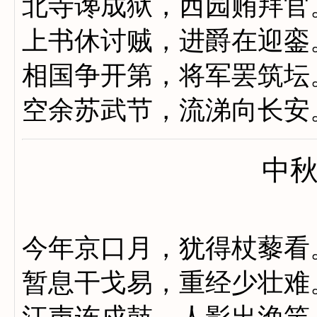
北寺谗成狱，西园贿拜官
上书休讨贼，进爵在迎銮
相国争开第，将军罢筑坛
空余苏武节，流涕向长安
中
今年京口月，犹得杖藜看
暂息干戈易，重经少壮难