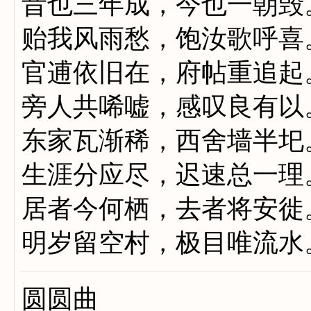
昔也三年成，今也一朝毁
贻我风雨愁，饱汝歌呼喜
官逋依旧在，府帖重追起
旁人共唏嘘，感叹良有以
东家瓦渐稀，西舍墙半圯
生涯分应尽，迟速总一理
居者今何栖，去者将安徙
明岁留空村，极目唯流水
圆圆曲