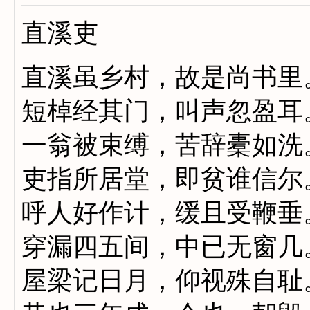
直溪吏
直溪虽乡村，故是尚书里
短棹经其门，叫声忽盈耳
一翁被束缚，苦辞橐如洗
吏指所居堂，即贫谁信尔
呼人好作计，缓且受鞭垂
穿漏四五间，中已无窗几
屋梁记日月，仰视殊自耻