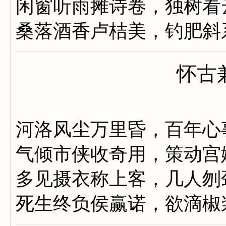
闲窗听雨摊诗卷，独树看
桑落酒香卢桔美，钓肥斜
怀古
河洛风尘万里昏，百年心
气倾市侠收奇用，策动宫
多见摄衣称上客，几人刎
死生终负侯赢诺，欲滴椒