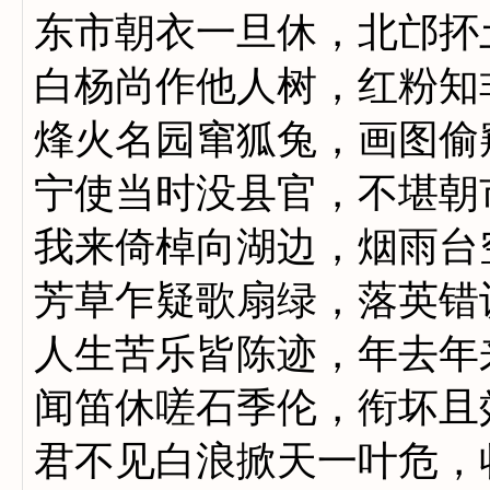
东市朝衣一旦休，北邙抔
白杨尚作他人树，红粉知
烽火名园窜狐兔，画图偷
宁使当时没县官，不堪朝
我来倚棹向湖边，烟雨台
芳草乍疑歌扇绿，落英错
人生苦乐皆陈迹，年去年
闻笛休嗟石季伦，衔坏且
君不见白浪掀天一叶危，