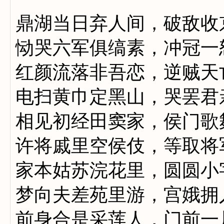
鼎湖当日弃人间，破敌收
恸哭六军俱缟素，冲冠一
红颜流落非吾恋，逆贼天
电扫黄巾定黑山，哭罢君
相见初经田窦家，侯门歌
许将戚里空侯伎，等取将
家本姑苏浣花里，圆圆小
梦向夫差苑里游，宫娥拥
前身合是采莲人，门前一