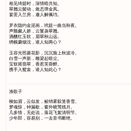
相见绮筵时，深情暗共知。

翠翘云鬓动，敛态弹金凤。

宴罢入兰房，邀人解佩珰。

罗衣隐约金泥画，玳筵一曲当秋夜。

声颤觑人娇，云鬟袅翠翘。

酒醺红玉软，眉翠秋山远。

绣幌麝烟沈，谁人知两心？

玉容光照菱花影，沉沉脸上秋波冷。

白雪一声新，雕梁起暗尘。

宝钗摇翡翠，香惹芙蓉醉。

渔歌子
柳如眉，云似发，鲛绡雾縠笼香雪。

梦魂惊，钟漏歇，窗外晓莺残月。

几多情，无处说，落花飞絮清明节。
