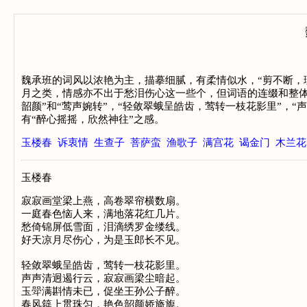
魏承班的词风以浓艳为主，描摹细腻，有柔情似水，“剪不断，
月之类，情感亦不出于愁泪伤心这一些个，但词语的连缀和整体
韶颜”和“莺声婉转”，“轻敛翠蛾呈皓齿，莺转一枝花影里”，
有“醉心摇摇，欣然神往”之感。
玉楼春
诉衷情
生查子
菩萨蛮
渔歌子
满宫花
谒金门
木兰花
玉楼春
寂寂画堂梁上燕，高卷翠帘横数扇。

一庭春色恼人来，满地落花红几片。

愁倚锦屏低雪面，泪滴绣罗金缕线。

好天凉月尽伤心，为是玉郎长不见。

轻敛翠蛾呈皓齿，莺转一枝花影里。

声声清迥遏行云，寂寂画梁尘暗起。

玉斝满斟情未已，促坐王孙公子醉。
