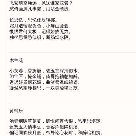
飞絮晴空飏远，风送谁家弦管？

愁倚画屏凡事懒，泪沾金缕线。

长思忆，思忆佳辰轻掷。

霜月透帘澄夜色，小屏山凝碧。

恨恨君何太极，记得娇娆无力。

木兰花
小芙蓉，香旖旎，碧玉堂深清似水。

闭宝匣，掩金铺，倚屏拖袖愁如醉。

迟迟好景烟花媚，曲渚鸳鸯眠锦翅。

黄钟乐
池塘烟暖草萋萋，惆怅闲宵含恨，愁坐思堪迷。

遥想玉人情事远，音容浑似隔桃溪。

偏记同欢秋月低，帘外论心花畔，和醉暗相携。
