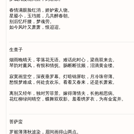
春情满眼脸红消，娇妒索人饶。

星靥小，玉珰摇，几共醉春朝。

别后忆纤腰，梦魂劳。

生查子
烟雨晚晴天，零落花无语。难话此时心，梁燕双来去。

琴韵对薰风，有恨和情抚。肠断断弦频，泪滴黄金缕。

寂寞画堂空，深夜垂罗幕。灯暗锦屏欹，月冷珠帘薄。

愁恨梦难成，何处贪欢乐。看看又春来，还是长萧索。

离别又经年，独对芳菲景。嫁得薄情夫，长抱相思病。

菩萨蛮
罗裾薄薄秋波染，眉间画得山两点。
