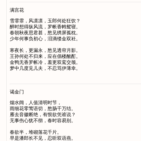
满宫花
雪霏霏，风凛凛，玉郎何处狂饮？

醉时想得纵风流，罗帐香帏鸳寝。

春朝秋夜思君甚，愁见绣屏孤枕。

少年何事负初心，泪滴缕金双衽。

寒夜长，更漏永，愁见透帘月影。

王孙何处不归来，应在倡楼酩酊。

金鸭无香罗帐冷，羞更双鸾交颈。

谒金门
烟水阔，人值清明时节，

雨细花零莺语切，愁肠千万结。

雁去音徽断绝，有恨欲凭谁说？

无事伤心犹不彻，春时容易别。

春欲半，堆砌落花千片。

早是潘郎长不见，忍听双语燕。
