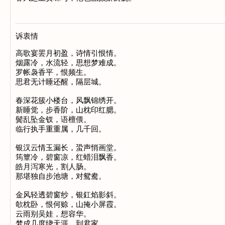
诉衷情
高歌宴罢月初盈，诗情引恨情。

烟露冷，水流轻，思想梦难成。

罗帐袅香平，恨频生。

思君无计睡还醒，隔层城。

春深花簇小楼台，风飘锦绣开。

新睡觉，步香阶，山枕印红腮。

鬓乱坠金钗，语檀偎。

临行执手重重属，几千回。

银汉云情玉漏长，蛩声悄画堂。

筠簟冷，碧窗凉，红蜡泪飘香。

皓月泻寒光，割人肠。

那堪独自步池塘，对鸳鸯。

金风轻透碧窗纱，银釭焰影斜。

欹枕卧，恨何赊，山掩小屏霞。

云雨别吴娃，想容华。

梦成几度绕天涯，到君家。
