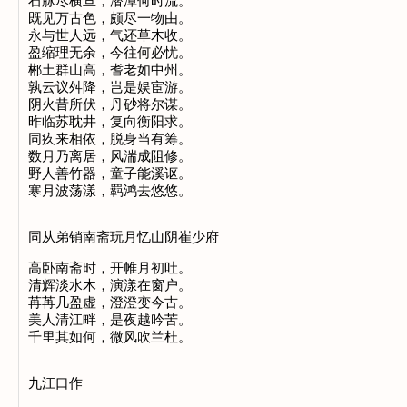
石脉尽横亘，潜潭何时流。
既见万古色，颇尽一物由。
永与世人远，气还草木收。
盈缩理无余，今往何必忧。
郴土群山高，耆老如中州。
孰云议舛降，岂是娱宦游。
阴火昔所伏，丹砂将尔谋。
昨临苏耽井，复向衡阳求。
同疚来相依，脱身当有筹。
数月乃离居，风湍成阻修。
野人善竹器，童子能溪讴。
寒月波荡漾，羁鸿去悠悠。
同从弟销南斋玩月忆山阴崔少府
高卧南斋时，开帷月初吐。
清辉淡水木，演漾在窗户。
苒苒几盈虚，澄澄变今古。
美人清江畔，是夜越吟苦。
千里其如何，微风吹兰杜。
九江口作