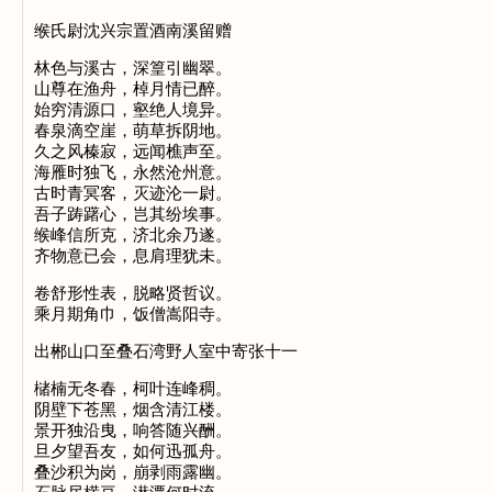
缑氏尉沈兴宗置酒南溪留赠
林色与溪古，深篁引幽翠。
山尊在渔舟，棹月情已醉。
始穷清源口，壑绝人境异。
春泉滴空崖，萌草拆阴地。
久之风榛寂，远闻樵声至。
海雁时独飞，永然沧州意。
古时青冥客，灭迹沦一尉。
吾子踌躇心，岂其纷埃事。
缑峰信所克，济北余乃遂。
齐物意已会，息肩理犹未。
卷舒形性表，脱略贤哲议。
乘月期角巾，饭僧嵩阳寺。
出郴山口至叠石湾野人室中寄张十一
槠楠无冬春，柯叶连峰稠。
阴壁下苍黑，烟含清江楼。
景开独沿曳，响答随兴酬。
旦夕望吾友，如何迅孤舟。
叠沙积为岗，崩剥雨露幽。