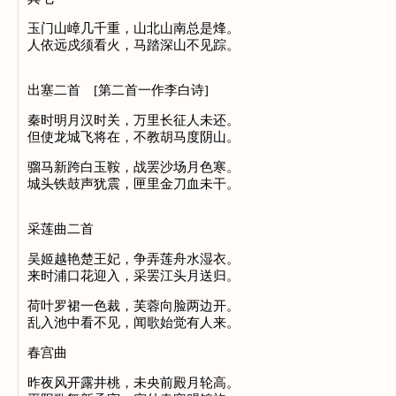
玉门山嶂几千重，山北山南总是烽。
人依远戍须看火，马踏深山不见踪。
出塞二首 [第二首一作李白诗]
秦时明月汉时关，万里长征人未还。
但使龙城飞将在，不教胡马度阴山。
骝马新跨白玉鞍，战罢沙场月色寒。
城头铁鼓声犹震，匣里金刀血未干。
采莲曲二首
吴姬越艳楚王妃，争弄莲舟水湿衣。
来时浦口花迎入，采罢江头月送归。
荷叶罗裙一色裁，芙蓉向脸两边开。
乱入池中看不见，闻歌始觉有人来。
春宫曲
昨夜风开露井桃，未央前殿月轮高。