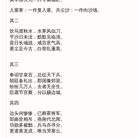
入塞寒：一作复入塞。共尘沙：一作向沙场。
其二
饮马渡秋水，水寒风似刀。
平沙日未没，黯黯见临洮。
昔日长城战，咸言意气高。
黄尘足今古，白骨乱蓬蒿。
其三
奉诏甘泉宫，总征天下兵。
朝廷备礼出，郡国豫郊迎。
纷纷几万人，去者无全生。
臣愿节宫厩，分以赐边城。
其四
边头何惨惨，已葬霍将军。
部曲皆相吊，燕南代北闻。
功勋多被黜，兵马亦寻分。
更遣黄龙戍，唯当哭塞云。