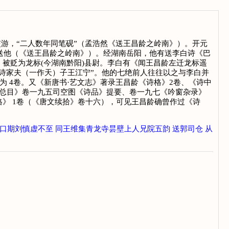
然交游，“二人数年同笔砚”（孟浩然《送王昌龄之岭南》）。开元
诗送他（《送王昌龄之岭南》）。经湖南岳阳，他有送李白诗《巴
被贬为龙标(今湖南黔阳)县尉。李白有《闻王昌龄左迁龙标遥
诗家夫（一作天）子王江宁”。他的七绝前人往往以之与李白并
为 4卷。又《新唐书·艺文志》著录王昌龄《诗格》2卷、《诗中
书总目》卷一九五司空图《诗品》提要、卷一九七《吟窗杂录》
》 1卷（《唐文续拾》卷十六），可见王昌龄确曾作过《诗
口期刘慎虚不至
同王维集青龙寺昙壁上人兄院五韵
送郭司仓
从