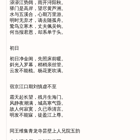
漭漭江势阔，雨开浔阳秋。
驿门是高岸，望尽黄芦洲。
水与五溪合，心期万里游。
明时无弃才，谪去随孤舟。
鸷鸟立寒木，丈夫佩吴钩。
何当报君恩，却系单于头。
初日
初日净金闺，先照床前暖。
斜光入罗幕，稍稍亲丝管。
云发不能梳。杨花更吹满。
宿京江口期刘慎虚不至
霜天起长望，残月生海门。
风静夜潮满，城高寒气昏。
故人何寂寞，久已乖清言。
明发不能寐，徒盈江上尊。
同王维集青龙寺昙壁上人兄院五韵