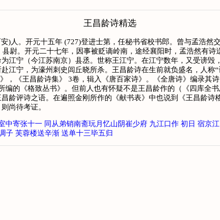
王昌龄诗精选
安)人。开元十五年 (727)登进士第，任秘书省校书郎。曾与孟浩
北）县尉。开元二十七年，因事被贬谪岭南，途经襄阳时，孟浩然有
为江宁（今江苏南京）县丞。世称王江宁。在江宁数年，又受谤毁，
赴江宁，为濠州刺史闾丘晓所杀。王昌龄诗在生前就负盛名，人称“
》，《王昌龄诗集》 3卷，辑入《唐百家诗》。《全唐诗》编录其诗
人所编的《格致丛书》。但前人也有怀疑不是王昌龄作的（《四库全
昌龄评诗之语。在遍照金刚所作的《献书表》中也说到《王昌龄诗格
，则尚待考证。
室中寄张十一
同从弟销南斋玩月忆山阴崔少府
九江口作
初日
宿京江
调子
芙蓉楼送辛渐
送单十三毕五归