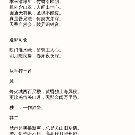
本来清净所，竹树引幽阴。
檐外含山翠，人间出世心。
圆通无有象，圣境不能侵。
真是吾兄法，何妨友弟深。
天香自然会，陵异识钟音。
送郭司仓
映门淮水绿，留骑主人心。
明月随良掾，春潮夜夜深。
从军行七首
其一
烽火城西百尺楼，黄昏独上海风秋。
更吹羌笛关山月，无那金闺万里愁。
独上：一作独坐。
其二
琵琶起舞换新声，总是关山旧别情。
撩乱边愁听不尽，高高秋月照长城。