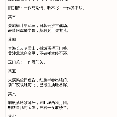
旧别情：一作离别情。听不尽：一作弹不尽。
其三
关城榆叶早疏黄，日暮云沙古战场。
表请回军掩尘骨，莫教兵士哭龙荒。
其四
青海长云暗雪山，孤城遥望玉门关。
黄沙北战穿金甲，不破楼兰终不还。
玉门关：一作雁门关。
其五
大漠风尘日色昏，红旗半卷出辕门。
前军夜战洮河北，已报生擒吐谷浑。
其六
胡瓶落膊紫薄汗，碎叶城西秋月团。
明敕星驰封宝剑，辞君一夜取楼兰。
其七