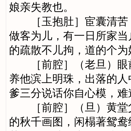
娘亲失教也。
［玉抱肚］宦囊清苦，
做客为儿，有一日所家当
的疏散不儿拘，道的个为
［前腔］（老旦）眼前
养他滨上明珠，出落的人
爹三分说话你自心模，难
［前腔］（旦）黄堂父
的秋千画图，闲榻著鸳鸯