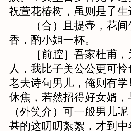
祝萱花椿树，虽则是子生
（合）且提壶，花间竹
香，酌小姐一杯。
［前腔］吾家杜甫，为
人，我比子美公公更可怜
老夫诗句男儿，俺则有学
休焦，若然招得好女婿，
（外笑介）可一般男儿呢
甚的这叨叨絮絮，才到中