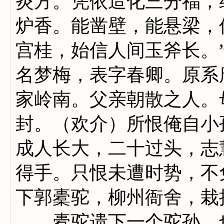
炎方。凭依造化三分福，
炉香。能凿壁，能悬梁，
宫桂，始信人间玉斧长。
名梦梅，表字春卿。原系
家岭南。父亲朝散之人。
封。（欢介）所恨俺自小
成人长大，二十过头，志
得手。只恨未遭时势，不
下郭橐驼，柳州衙舍，栽
橐驼遗下一个驼孙，也