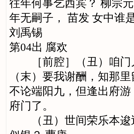
往年何事乞西宾？ 柳宗元
年无嗣子， 苗发 女中谁
刘禹锡
第04出 腐欢
［前腔］（丑）咱门儿
（末）要我谢酬，知那里
不论端阳九，但逢出府游
府门了。
（丑）世间荣乐本逡巡，