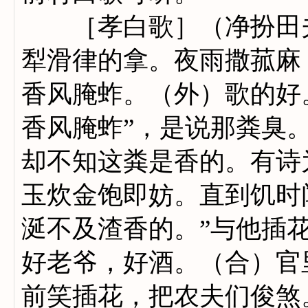
［孝白歌］（净扮田夫
犁滑律的拿。夜雨撒菰麻
香风腌蚱。（外）歌的好
香风腌蚱”，是说那粪臭
却不知这粪是香的。有诗
玉炊金饱即妨。直到饥时
涎不及渣香的。”与他插
好老爷，好酒。（合）官
前笑插花，把农夫们俊煞