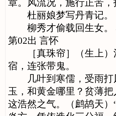
章。风流况，施行正苦，
杜丽娘梦写丹青记。 
柳秀才偷载回生女。 
第02出 言怀
［真珠帘］（生上）河
宿，连张带鬼。
几叶到寒儒，受雨打风
玉，和黄金哪里？贫薄把
这浩然之气。（鹧鸪天）