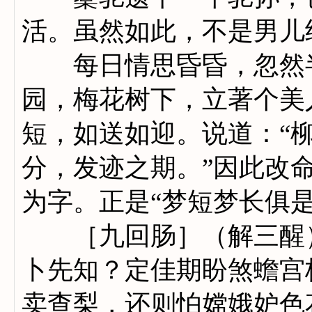
活。虽然如此，不是男儿
每日情思昏昏，忽然半
园，梅花树下，立著个美
短，如送如迎。说道：“
分，发迹之期。”因此改
为字。正是“梦短梦长俱
［九回肠］（解三醒）
卜先知？定佳期盼煞蟾宫
卖查梨，还则怕嫦娥妒色