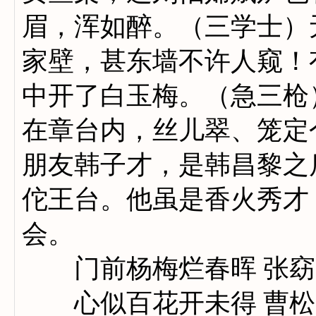
眉，浑如醉。（三学士）
家壁，甚东墙不许人窥！
中开了白玉梅。（急三枪
在章台内，丝儿翠、笼定
朋友韩子才，是韩昌黎之
佗王台。他虽是香火秀才
会。
门前杨梅烂春晖 张窈窕
心似百花开未得 曹松 