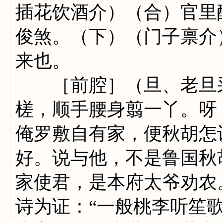
插花饮酒介）（合）官里
俊煞。（下）（门子禀介
来也。
［前腔］（旦、老旦采
槎，顺手腰身翦一丫。呀
俺罗敷自有家，便秋胡怎
好。说与他，不是鲁国秋
家使君，是本府太爷劝农
诗为证：“一般桃李听笙