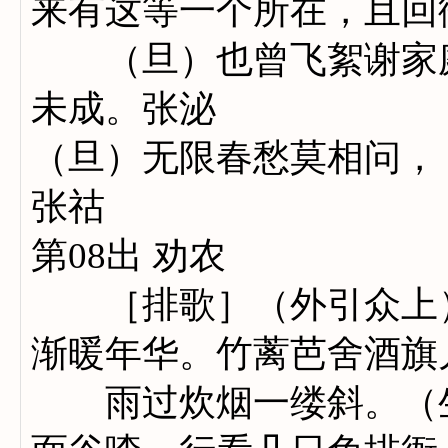
来有这等一个所在，且回
（旦）也曾飞絮谢家庭，
未成。张泌
（旦）无限春愁莫相问，
张祜
第08出 劝农
［排歌］（外引众上）
渐暖年华。竹蓠芭舍酒旗
雨过炊烟一缕斜。（生