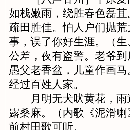
如栈嫩雨，绕胜春色磊苴
疏田胜佳。怕人户们抛荒
事，误了你好生涯。（生
公差，夜有盗警。老爷到
愚父老香盆，儿童作画马
经过百姓人家。
月明无犬吠黄花，雨过
露桑麻。（内歌《泥滑喇
前村田歌可听。