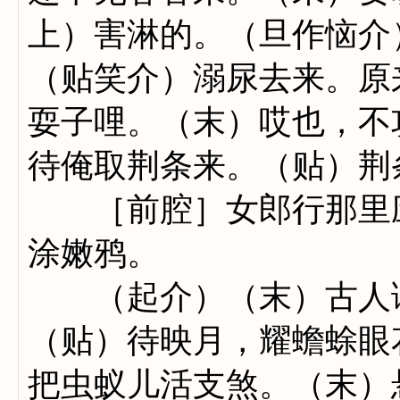
上）害淋的。（旦作恼介
（贴笑介）溺尿去来。原
耍子哩。（末）哎也，不
待俺取荆条来。（贴）荆
［前腔］女郎行那里应
涂嫩鸦。
（起介）（末）古人读
（贴）待映月，耀蟾蜍眼
把虫蚁儿活支煞。（末）