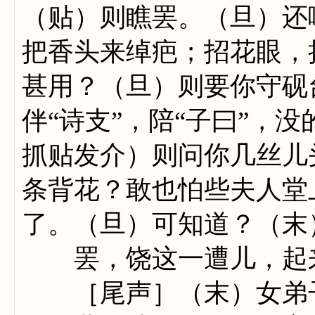
（贴）则瞧罢。（旦）还
把香头来绰疤；招花眼，
甚用？（旦）则要你守砚
伴“诗支”，陪“子曰”，
抓贴发介）则问你几丝儿
条背花？敢也怕些夫人堂
了。（旦）可知道？（末
罢，饶这一遭儿，起来
［尾声］（末）女弟子