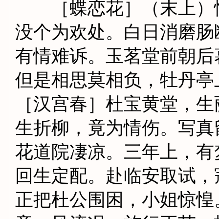
［蝶恋花］（末上）忙
没个为欢处。白日消磨肠
有情难诉。玉茗堂前朝后
但是相思莫相负，牡丹亭
［汉宫春］杜宝黄堂，生
生折柳，竟为情伤。写真
花道院凄凉。三年上，有
回生定配。赴临安取试，
正把杜公围困，小姐惊惶