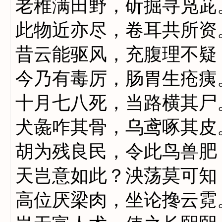
老稚满田野，斫掘寻凫茈
此物近亦尽，卷耳共所资
昔云能驱风，充腹理不疑
今乃有毒厉，肠胃生疮痍
十月七八死，当路横其尸
犬彘咋其骨，乌鸢啄其皮
胡为残良民，令此鸟兽肥
天岂意如此？泱荡莫可知
高位厌梁肉，坐论搀云霓