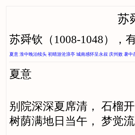
苏
苏舜钦（1008-1048
夏意
淮中晚泊犊头
初晴游沧浪亭
城南感怀呈永叔
庆州败
暑中
夏意
别院深深夏席清， 石榴
树荫满地日当午， 梦觉