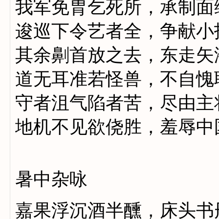
我军免胄乞死所，承制面
逡巡下令艺者全，争献小
其余劓首放之去，东走矢
道无耳准若怪兽，不自愧
守者沮气陷者苦，尽由主
地机不见欲侥胜，羞辱中
暑中杂咏
嘉果浮沉酒半醺，床头书