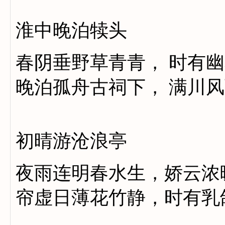
淮中晚泊犊头
春阴垂野草青青， 时有
晚泊孤舟古祠下， 满川
初晴游沧浪亭
夜雨连明春水生，娇云浓
帘虚日薄花竹静，时有乳