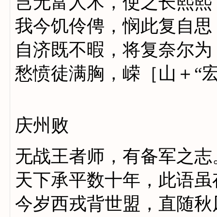
岂无富人术，使之长熙熙
我今饥伶俜，悯此复自思
自济既不暇，将复奈尔为
愁愤徒满胸，嵘［山＋“
庆州败
无战王者师，有备军之志
天下承平数十年，此语虽
今岁西戎背世盟，直随秋