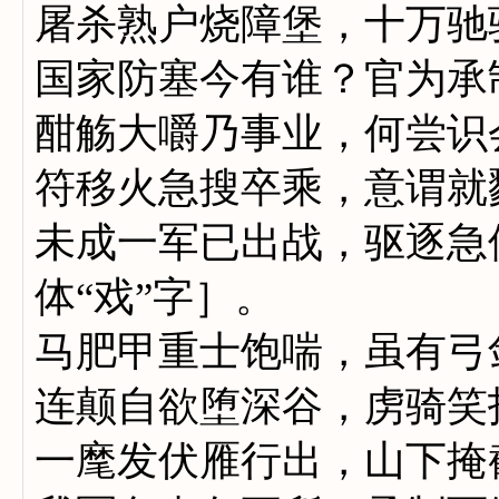
屠杀熟户烧障堡，十万驰
国家防塞今有谁？官为承
酣觞大嚼乃事业，何尝识
符移火急搜卒乘，意谓就
未成一军已出战，驱逐急
体“戏”字］。
马肥甲重士饱喘，虽有弓
连颠自欲堕深谷，虏骑笑
一麾发伏雁行出，山下掩