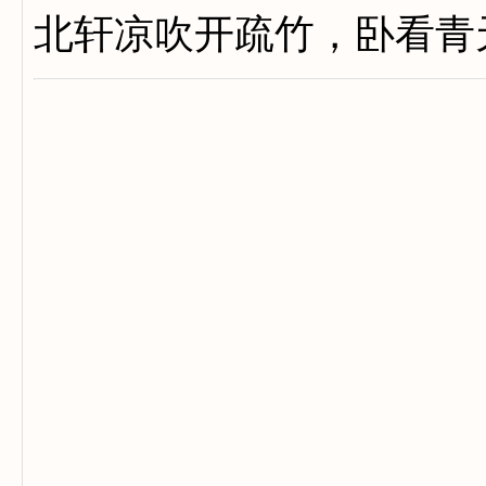
北轩凉吹开疏竹，卧看青