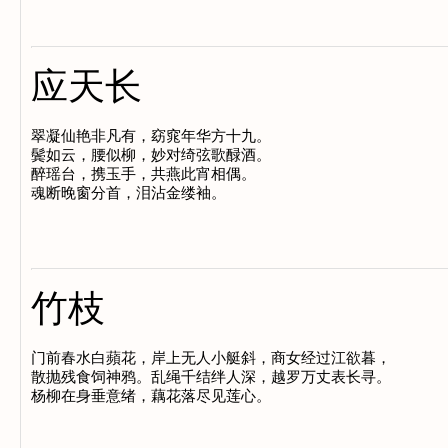
应天长
翠凝仙艳非凡有，窈窕年华方十九。

鬓如云，腰似柳，妙对绮弦歌醁酒。

醉瑶台，携玉手，共燕此宵相偶。

竹枝
门前春水白蘋花，岸上无人小艇斜，商女经过江欲暮，

散抛残食饲神鸦。乱绳千结绊人深，越罗万丈表长寻。
