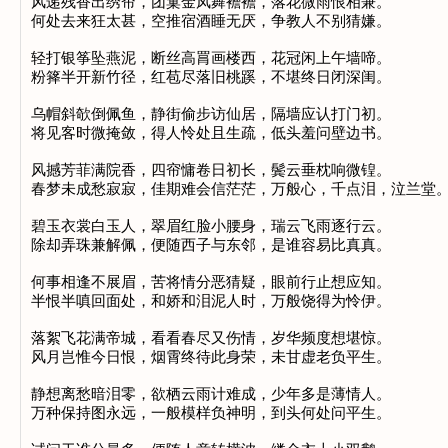
风递残香出绣帘，团窠金凤舞襜襜，落花微雨恨相兼。

何处去来狂太甚，空推宿酒睡无厌，争教人不别猜嫌。

轻打银筝坠燕泥，断丝高罥画楼西，花冠闲上午墙啼。

粉箨半开新竹径，红苞尽落旧桃蹊，不堪终日闭深闺。

乌帽斜欹倒佩鱼，静街偷步访仙居，隔墙应认打门初。

将见客时微掩敛，得人怜处且生疏，低头羞问壁边书。

风撼芳菲满院香，四帘慵卷日初长，鬓云垂枕响微锽。

春梦未成愁寂寂，佳期难会信茫茫，万般心，千点泪，泣兰堂。
碧玉衣裳白玉人，翠眉红脸小腰身，瑞云飞雨逐行云。

除却弄珠兼解佩，便随西子与东邻，是谁容易比真真。

何事相逢不展眉，苦将情分恶猜疑，眼前行止想应知。

半恨半嗔回面处，和娇和泪泥人时，万般饶得为怜伊。

落絮飞花满帝城，看看春尽又伤情，岁华频度想堪惊。

风月岂惟今日恨，烟霄终待此身荣，未甘虚老负平生。

静想离愁暗泪零，欲栖云雨计难成，少年多是薄情人。

万种保持图永远，一般模样负神明，到头何处问平生。
