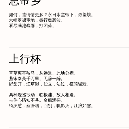
思帝乡
如何，遣情情更多？永日水堂帘下，敛羞蛾。

六幅罗裙窣地，微行曳碧波。

上行杯
草草离亭鞍马，从远道、此地分襟。

燕宋秦吴千万里。无辞一醉。

野棠开，江草湿，伫立，沾泣，征骑駸駸。

离棹逡巡欲动，临极浦、故人相送。

去住心情知不共。金船满捧。
