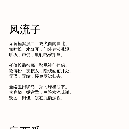
风流子
茅舍槿篱溪曲，鸡犬自南自北。

菰叶长，水葓开，门外春波涨渌。

听织，声促，轧轧鸣梭穿屋。

楼倚长衢欲暮，瞥见神仙伴侣。

微傅粉，拢梳头，隐映画帘开处。

无语，无绪，慢曳罗裙归去。

金络玉衔嘶马，系向绿杨阴下。

朱户掩，绣帘垂，曲院水流花谢。
