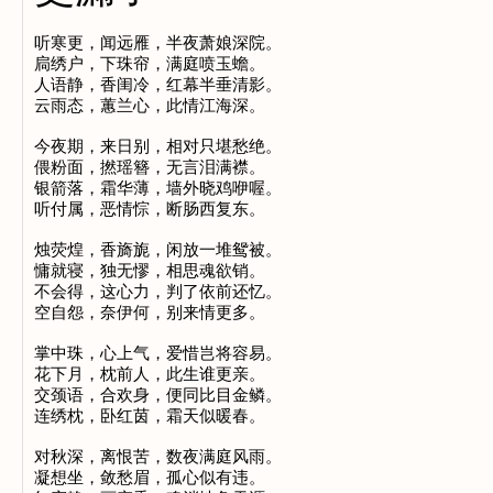
听寒更，闻远雁，半夜萧娘深院。

扃绣户，下珠帘，满庭喷玉蟾。

人语静，香闺冷，红幕半垂清影。

云雨态，蕙兰心，此情江海深。

今夜期，来日别，相对只堪愁绝。

偎粉面，撚瑶簪，无言泪满襟。

银箭落，霜华薄，墙外晓鸡咿喔。

听付属，恶情悰，断肠西复东。

烛荧煌，香旖旎，闲放一堆鸳被。

慵就寝，独无憀，相思魂欲销。

不会得，这心力，判了依前还忆。

空自怨，奈伊何，别来情更多。

掌中珠，心上气，爱惜岂将容易。

花下月，枕前人，此生谁更亲。

交颈语，合欢身，便同比目金鳞。

连绣枕，卧红茵，霜天似暖春。

对秋深，离恨苦，数夜满庭风雨。

凝想坐，敛愁眉，孤心似有违。
