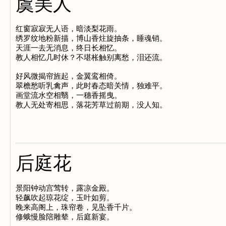
虞美人
红窗寂寂无人语，暗淡梨花雨。

绣罗纹地粉新描，博山香炷旋抽条，睡魂销。

天涯一去无消息，终日长相忆。

教人相忆几时休？不堪枨触别离愁，泪还流。

好风微揭帘旌起，金翼鸾相倚。

翠檐愁听乳禽声，此时春态暗关情，独难平。

画堂流水空相翳，一穗香摇曳。

后庭花
景阳钟动宫莺转，露凉金殿。

轻飙吹起琼花绽，玉叶如剪。

晚来高阁上，珠帘卷，见坠香千片。

修蛾慢脸陪雕辇，后庭新宴。
