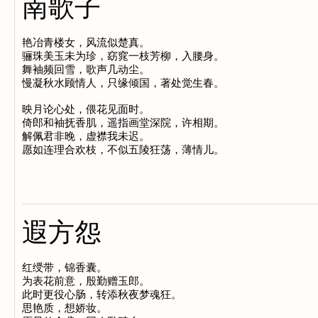
南歌子
艳冶青楼女，风流似楚真。

骊珠美玉未为珍，窈窕一枝芳柳，入腰身。

舞袖频回雪，歌声几动尘。

慢凝秋水顾情人，只缘倾国，著处觉生春。

映月论心处，偎花见面时。

倚郎和袖抚香肌，遥指画堂深院，许相期。

解佩君非晚，虚襟我未迟。

遐方怨
红绶带，锦香囊。

为表花前意，殷勤赠玉郎。

此时更役心肠，转添秋夜梦魂狂。

思艳质，想娇妆。
