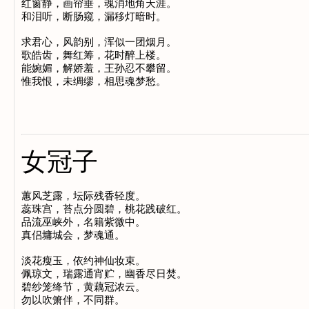
红窗静，画帘垂，魂消地角天涯。

和泪听，断肠窥，漏移灯暗时。

求君心，风韵别，浑似一团烟月。

歌皓齿，舞红筹，花时醉上楼。

能婉媚，解娇羞，王孙忍不攀留。

女冠子
蕙风芝露，坛际残香轻度。

蕊珠宫，苔点分圆碧，桃花践破红。

品流巫峡外，名籍紫微中。

真侣墉城会，梦魂通。

淡花瘦玉，依约神仙妆束。

佩琼文，瑞露通宵贮，幽香尽日焚。

碧纱笼绛节，黄藕冠浓云。
