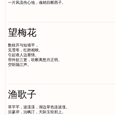
望梅花
数枝开与短墙平，

见雪萼，红跗相映。

引起谁人边塞情。

帘外欲三更，吹断离愁月正明。

渔歌子
草芊芊，波漾漾，湖边草色连波涨。

沿蓼岸，泊枫汀，天际玉轮初上。
