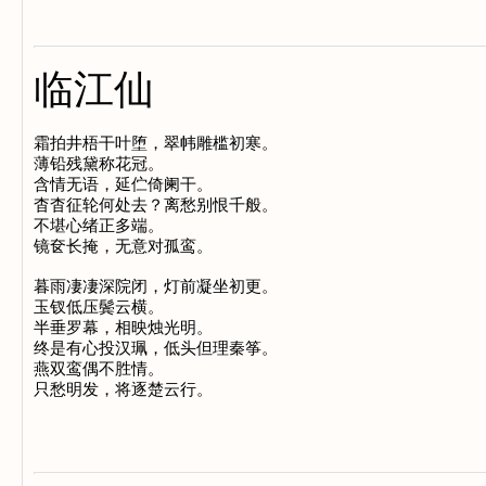
临江仙
霜拍井梧干叶堕，翠帏雕槛初寒。

薄铅残黛称花冠。

含情无语，延伫倚阑干。

杳杳征轮何处去？离愁别恨千般。

不堪心绪正多端。

镜奁长掩，无意对孤鸾。

暮雨凄凄深院闭，灯前凝坐初更。

玉钗低压鬓云横。

半垂罗幕，相映烛光明。

终是有心投汉珮，低头但理秦筝。

燕双鸾偶不胜情。
