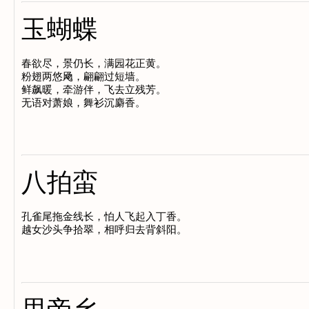
玉蝴蝶
春欲尽，景仍长，满园花正黄。

粉翅两悠飏，翩翩过短墙。

鲜飙暖，牵游伴，飞去立残芳。

八拍蛮
孔雀尾拖金线长，怕人飞起入丁香。
