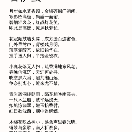
月华如水笼香砌，金镮碎撼门初闭。

寒影堕高檐，钩垂一面帘。

碧烟轻袅袅，红战灯花笑。

即此是高唐，掩屏秋梦长。

花冠频鼓墙头翼，东方澹白连窗色。

门外早莺声，背楼残月明。

薄寒笼醉态，依旧铅华在。

握手送人归，半拖金缕衣。

小庭花落无人扫，疏香满地东风老。

春晚信沉沉，天涯何处寻。

晓堂屏六扇，眉共湘山远。

争奈别离心，近来尤不禁。

青岩碧洞经朝雨，隔花相唤南溪去。

一只木兰船，波平远浸天。

扣船惊翡翠，嫩玉抬香臂。

红日欲沈西，烟中遥解觿。

木绵花映丛祠小，越禽声里春光晓。

铜鼓与蛮歌，南人祈赛多。
