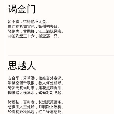
谒金门
留不得，留得也应无益。

白纻春衫如雪色，扬州初去日。

轻别离，甘抛掷，江上满帆风疾。

思越人
古台平，芳草远，馆娃宫外春深。

翠黛空留千载恨，教人何处相寻。

绮罗无复当时事，露花点滴香泪。

惆怅遥天横渌水，鸳鸯对对飞起。

渚莲枯，宫树老，长洲废苑萧条。

想像玉人空处所，月明独上溪桥。

经春初败秋风起，红兰绿蕙愁死。
