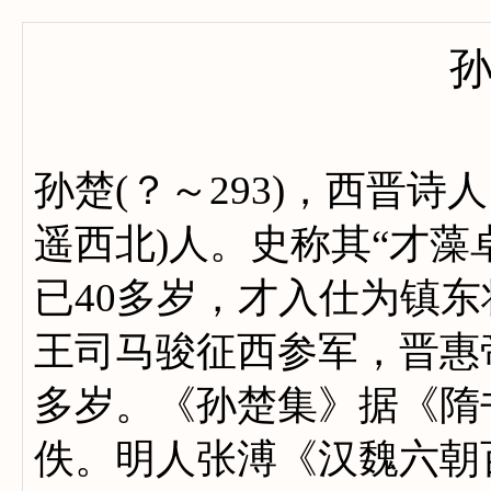
孙楚(？～293)，西晋
遥西北)人。史称其“才藻
已40多岁，才入仕为镇
王司马骏征西参军，晋惠
多岁。《孙楚集》据《隋书
佚。明人张溥《汉魏六朝