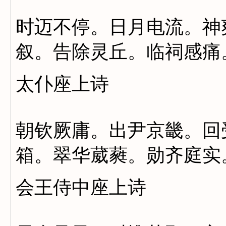
时迈不停。日月电流。神
叙。告除灵丘。临祠感痛
太仆座上诗
朝钦厥庸。出尹京畿。回
箱。翠华葳蕤。勋齐庭实
会王侍中座上诗