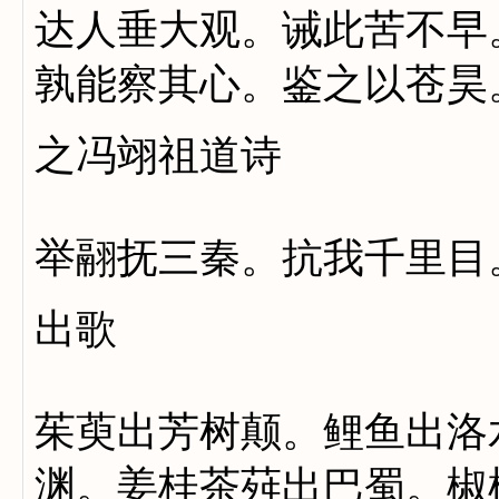
达人垂大观。诫此苦不早
孰能察其心。鉴之以苍昊
之冯翊祖道诗
举翮抚三秦。抗我千里目
出歌
茱萸出芳树颠。鲤鱼出洛
渊。姜桂茶荈出巴蜀。椒