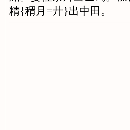
精{稩月=廾}出中田。