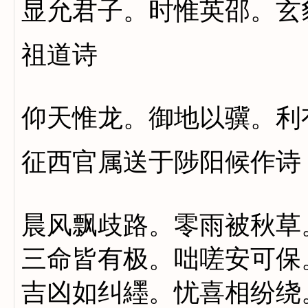
显允君子。时惟英邵。玄
祖道诗
仰天惟龙。御地以骥。利
征西官属送于陟阳候作诗
晨风飘歧路。零雨被秋草
三命皆有极。咄嗟安可保
吉凶如纠纆。忧喜相纷绕