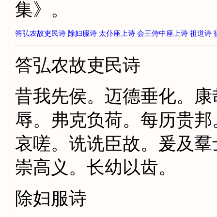
集》。
答弘农故吏民诗
除妇服诗
太仆座上诗
会王侍中座上诗
祖道诗
答弘农故吏民诗
昔我先侯。迈德垂化。康
辱。弗克负荷。每历贵邦
哀嗟。诜诜臣故。爰及羣
崇高义。长幼以齿。
除妇服诗