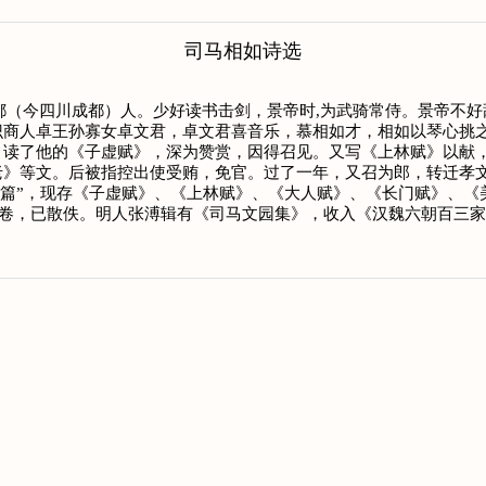
司马相如诗选
成都（今四川成都）人。少好读书击剑，景帝时,为武骑常侍。景帝不
商人卓王孙寡女卓文君，卓文君喜音乐，慕相如才，相如以琴心挑之
，读了他的《子虚赋》，深为赞赏，因得召见。又写《上林赋》以献
老》等文。后被指控出使受贿，免官。过了一年，又召为郎，转迁孝
九篇”，现存《子虚赋》、《上林赋》、《大人赋》、《长门赋》、《
司马相如集》 1卷，已散佚。明人张溥辑有《司马文