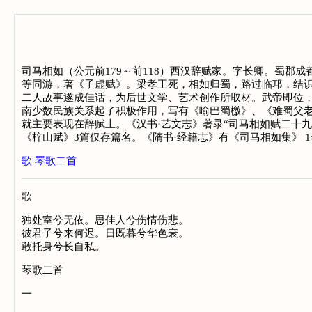
司马相如（公元前179～前118）西汉辞赋家。字长卿。蜀郡
等同游，著《子虚赋》。梁孝王死，相如归蜀，路过临邛，结识
二人故事遂成佳话，为后世文学、艺术创作所取材。武帝即位
南少数民族关系起了积极作用，写有《喻巴蜀檄》、《难蜀父
就主要表现在辞赋上。《汉书·艺文志》著录“司马相如赋二十
《梓山赋》3篇仅存篇名。《隋书·经籍志》有《
歌
琴歌二首
歌
独处室兮无依。思佳人兮伤情伤悲。
彼君子兮来何迟。日既暮兮华色衰。
敢托身兮长自私。
琴歌二首
一