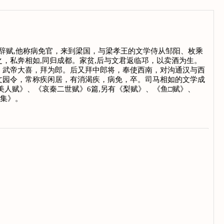
好辞赋,他称病免官，来到梁国，与梁孝王的文学侍从邹阳、枚乘
，私奔相如,同归成都。家贫,后与文君返临邛，以卖酒为生。
，武帝大喜，拜为郎。后又拜中郎将，奉使西南，对沟通汉与西
文园令，常称疾闲居，有消渴疾，病免，卒。司马相如的文学成
美人赋》、《哀秦二世赋》6篇,另有《梨赋》、《鱼□赋》、
园集》，收入《汉魏六朝百三家集》。