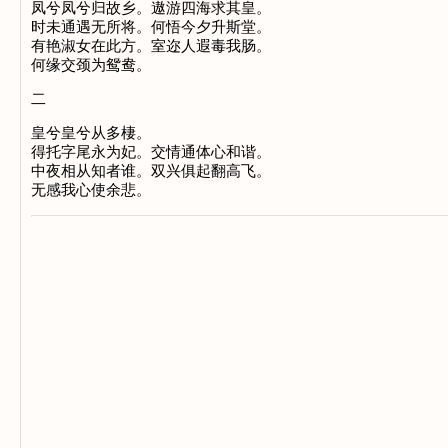
凤兮凤兮归故乡。遨游四海求其皇。
时未通遇无所将。何悟今夕升斯堂。
有艳淑女在此方。室迩人遐毒我肠。
何缘交颈为鸳鸯。
二
皇兮皇兮从多棲。
得托字尾永为妃。交情通体心和谐。
中夜相从知者谁。双兴俱起翻高飞。
无感我心使余悲。