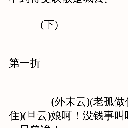
(下)
第一折
(外末云)(老孤做住)(
住)(旦云)娘呵！没钱事