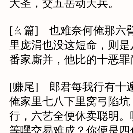
大圣，交五岳动天兵。
[ㄠ篇] 也难奈何俺那
里庞涓也没这短命，则是
番家廝并，他比的十恶罪
[赚尾] 郎君每我行有
俺家里七八下里窝弓陷坑
行，六艺全便休卖聪明。
等嘿交易难成？你便是四