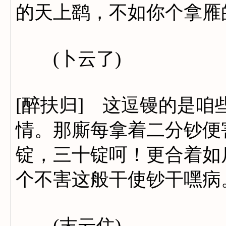
的天上鹞，不如你个拿雁
(卜云了)
[醉扶归] 这逗镘的是
情。那廝每拿着二分钞便
锭，三十锭呵！更合着如
个不害这般干使钞干嘿病
(末云住)