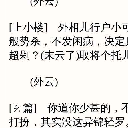
(外云)
[上小楼] 外相儿行户
般势杀，不发闲病，决定
超剁？(末云了)取将个托
(外云)
[ㄠ篇] 你道你少甚的
打扮，其实没这异锦轻罗