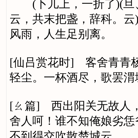
(卜儿上，一折了)(旦、
云，共末把盏，辞科。云
风雨，人生足别离。
[仙吕赏花时] 客舍青
轻尘。一杯酒尽，歌罢渭
[ㄠ篇] 西出阳关无故
舍人呵！谁不知俺娘劣恁
不到得交吹散楚城云。