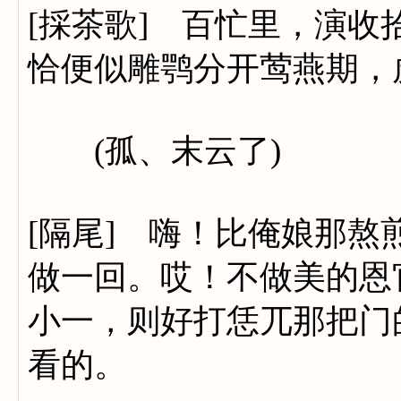
[採茶歌] 百忙里，演
恰便似雕鹗分开莺燕期，
(孤、末云了)
[隔尾] 嗨！比俺娘那
做一回。哎！不做美的恩
小一，则好打恁兀那把门
看的。