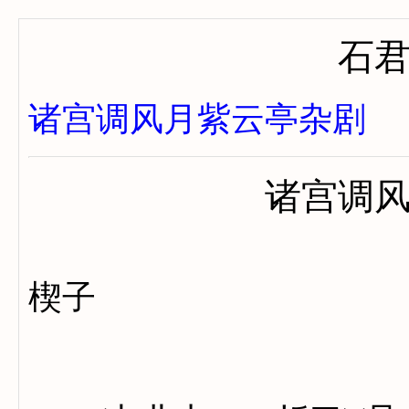
石
诸宫调风月紫云亭杂剧
诸宫调
楔子