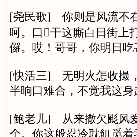
[尧民歌] 你则是风流
呵。口干这廝白日街上
儸。哎！哥哥，你明日吃
[快活三] 无明火怎收
半晌口难合，不觉我这身
[鲍老儿] 从来撒欠颩
个。你这般忍冷耽飢觅着