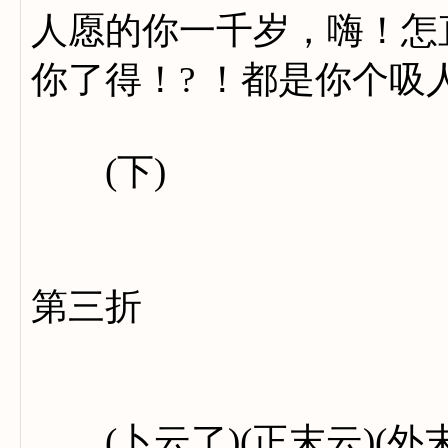
人愿的你一千岁，嗨！怎
你了得！? ！都是你个吸
(下)
第三折
(卜云了)(正末云)(外