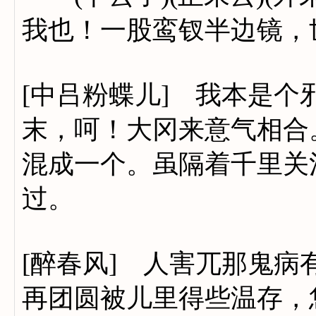
我也！一股鸾钗半边镜，
[中吕粉蝶儿] 我本是
末，呵！大冈来意气相合
混成一个。虽隔着千里关
过。
[醉春风] 人害兀那鬼
再团圆被儿里得些温存，