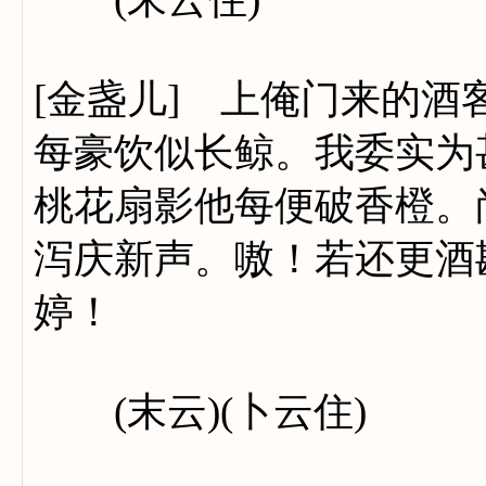
[金盏儿] 上俺门来的
每豪饮似长鲸。我委实为
桃花扇影他每便破香橙。
泻庆新声。嗷！若还更酒
婷！
(末云)(卜云住)