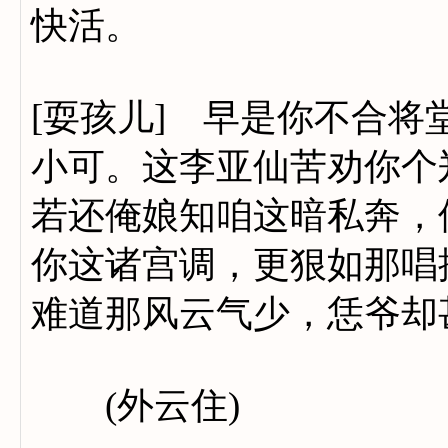
快活。
[耍孩儿] 早是你不合
小可。这李亚仙苦劝你个
若还俺娘知咱这暗私奔，
你这诸宫调，更狠如那唱
难道那风云气少，恁爷却
(外云住)