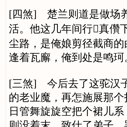
[四煞] 楚兰则道是做
活。他这几年间行真儹
尘路，是俺娘剪径截商的
逢着瓦廨，俺到处是鸣珂
[三煞] 今后去了这驼
的老业魔，再怎施展那个
日管舞旋旋空把个裙儿系
则没着末，致仕了弟子，