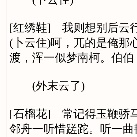
[红绣鞋] 我则想别后
(卜云住)呵，兀的是俺
渡，浑一似梦南柯。伯伯
(外末云了)
[石榴花] 常记得玉鞭
邻舟一听惜蹉跎。听一曲