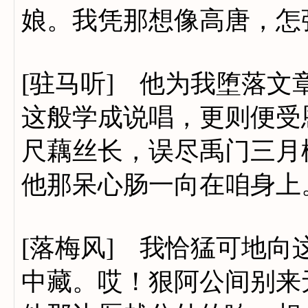
娘。我凭那想像高唐，怎
[驻马听] 他为我堕落
这般学成说唱，更则便受
尺藕丝长，误尽禹门三月
他那呆心肠一向在咱身上
[落梅风] 我恰猛可地
中藏。哎！狠阿公间别来