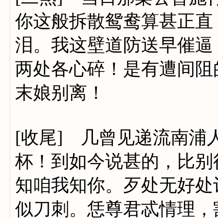
你这般拆散鸳鸯算甚正直
泪。我这壁道防送早催逼
两处各心碎！是有遭间阻
末娘别离！
[收尾] 几曾见递流南
杯！到如今说甚的，比别
知咱我知你。歹处无好处
似刀刺。恁尊君忒情理，