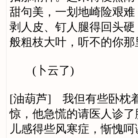
甜句美，一划地崎险艰难
剥人皮、钉人腿得回头硬
般粗枝大叶，听不的你那
(卜云了)
[油葫芦] 我但有些卧
惊，他急慌的请医人诊了
儿感得些风寒症，惭愧呵