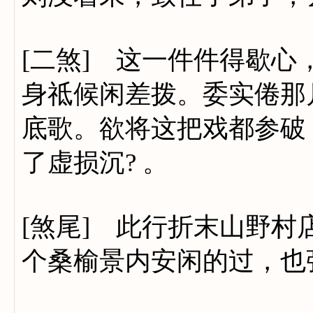
[二煞] 这一件件得歇
身祗候闲差拨。委实倦那
底歌。欲将这把戏都参破
了虚损沉? 。
[煞尾] 此行折末山野
个桑榆景内安闲的过，也