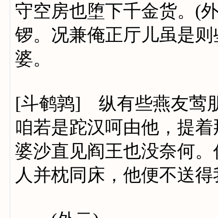
守空房也堕下千金货。(
锣。况兼俺正厅儿虽是则
婆。
[斗鹌鹑] 纵有些燕友莺
咱若是跎汉呵由他，提着
婆沙直见阎王也没奈何。
人并枕同床，他便不送得