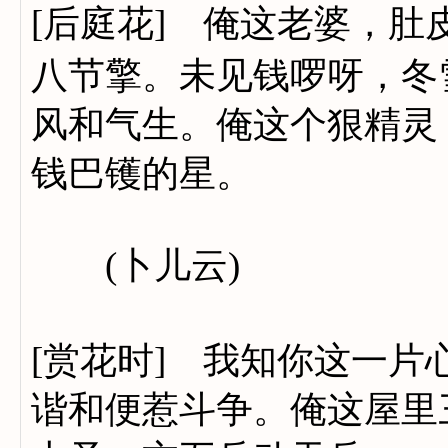
[后庭花] 俺这老婆，
八节擎。未见钱啰呀，冬
风和气生。俺这个狠精灵
钱巴镬的星。
(卜儿云)
[赏花时] 我知你这一片
谐和便惹斗争。俺这屋里