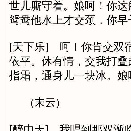
世儿廝守着。娘呵！你这
鸳鸯他水上才交颈，你早
[天下乐] 呵！你肯交
依平。休有情，交我打叠
指霜，通身儿一块冰。娘
(末云)
[醉中天] 我唱到那双