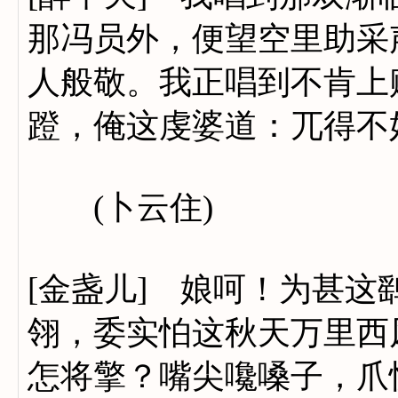
那冯员外，便望空里助采
人般敬。我正唱到不肯上
蹬，俺这虔婆道：兀得不
(卜云住)
[金盏儿] 娘呵！为甚
翎，委实怕这秋天万里西
怎将擎？嘴尖嚵嗓子，爪