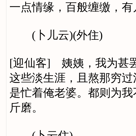
一点情缘，百般缠缴，有
(卜儿云)(外住)
[迎仙客] 姨姨，我为
这些淡生涯，且熬那穷过
是忙着俺老婆。都则为我
斤磨。
(卜云住)