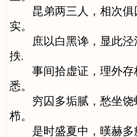
昆弟两三人，相次俱囚
实。
庶以白黑谗，显此泾渭
抶.
事间拾虚证，理外存枉
悉。
穷囚多垢腻，愁坐饶虮
栉。
是时盛夏中，暵赫多瘵