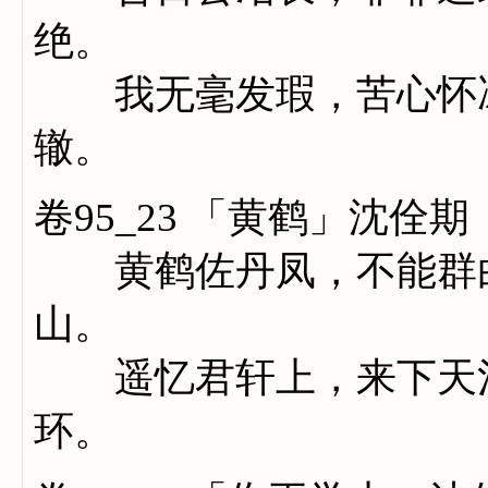
绝。
我无毫发瑕，苦心怀冰
辙。
卷95_23 「黄鹤」沈佺期
黄鹤佐丹凤，不能群白
山。
遥忆君轩上，来下天池
环。