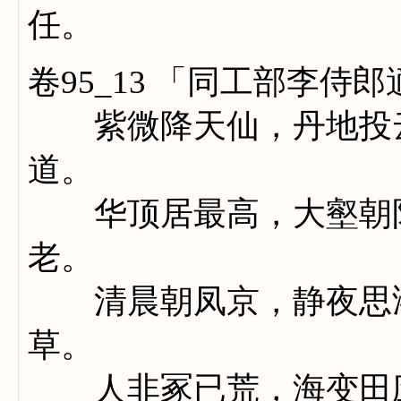
任。
卷95_13 「同工部李
紫微降天仙，丹地投云
道。
华顶居最高，大壑朝阳
老。
清晨朝凤京，静夜思鸿
草。
人非冢已荒，海变田应