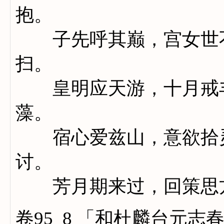
抱。
子先呼其巅，宫女世不
扫。
皇明应天游，十月戒丰
藻。
宿心爱兹山，意欲拾灵
讨。
芳月期来过，回策思
卷95_8 「和杜麟台元志