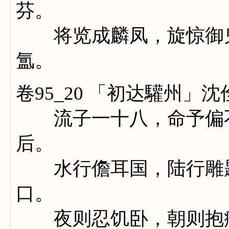
芬。
将览成麟凤，旋惊御鬼
氲。
卷95_20 「初达驩州」沈
流子一十八，命予偏不
后。
水行儋耳国，陆行雕题
口。
夜则忍饥卧，朝则抱病