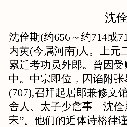
沈
沈佺期(约656～约714
内黄(今属河南)人。上元二
累迁考功员外郎。曾因受
中。中宗即位，因谄附张
(707),召拜起居郎兼
舍人、太子少詹事。沈佺
宋”。他们的近体诗格律