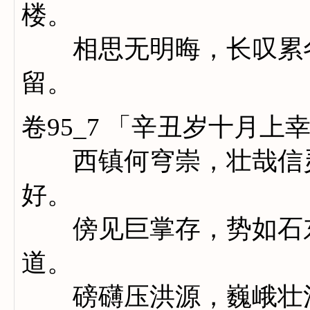
楼。
相思无明晦，长叹累冬
留。
卷95_7 「辛丑岁十月
西镇何穹崇，壮哉信灵
好。
傍见巨掌存，势如石东
道。
磅礴压洪源，巍峨壮清