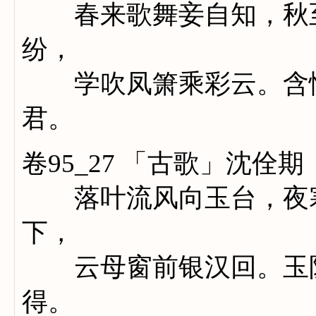
春来歌舞妾自知，秋至
纷，
学吹凤箫乘彩云。含情
君。
卷95_27 「古歌」沈佺期
落叶流风向玉台，夜寒
下，
云母窗前银汉回。玉阶
得。