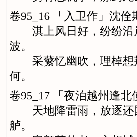
卷95_16 「入卫作」沈佺
淇上风日好，纷纷沿岸
波。
采蘩忆幽吹，理棹想荆
何。
卷95_17 「夜泊越州逢
天地降雷雨，放逐还国
舻。