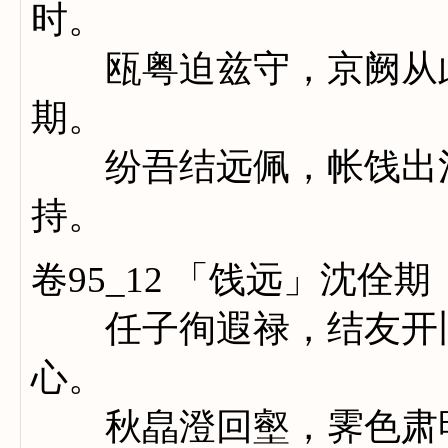
时。
瓯粤迫兹守，京阙从此
期。
纷吾结远佩，帐饯出河
持。
卷95_12 「饯远」沈佺期
任子徇遐禄，结友开旧
心。
秋皛澄回壑，霁色肃明