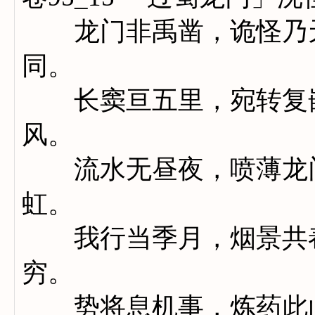
龙门非禹凿，诡怪乃天
同。
长窦亘五里，宛转复嵌
风。
流水无昼夜，喷薄龙门
虹。
我行当季月，烟景共舂
穷。
势将息机事，炼药此