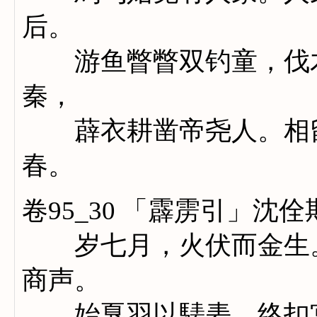
后。
游鱼瞥瞥双钓童，伐木
秦，
薜衣耕凿帝尧人。相留
春。
卷95_30 「霹雳引」沈佺
岁七月，火伏而金生。
商声。
始戛羽以騞砉，终扣宫