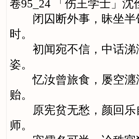
卷95_24 「伤王学士」沈
闭囚断外事，昧坐半馀
时。
初闻宛不信，中话涕涟
姿。
忆汝曾旅食，屡空瀍涧
贻。
原宪贫无愁，颜回乐自
师。