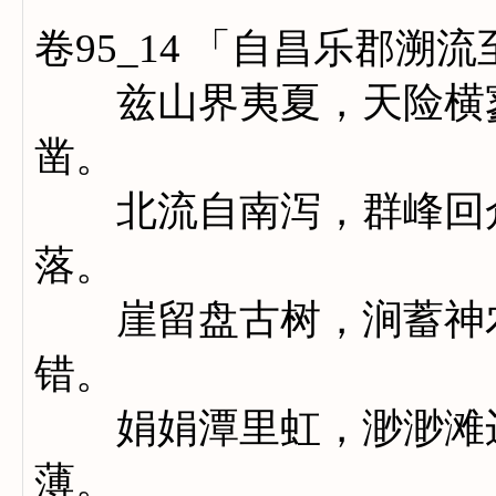
卷95_14 「自昌乐郡
兹山界夷夏，天险横寥
凿。
北流自南泻，群峰回众
落。
崖留盘古树，涧蓄神农
错。
娟娟潭里虹，渺渺滩边
薄。