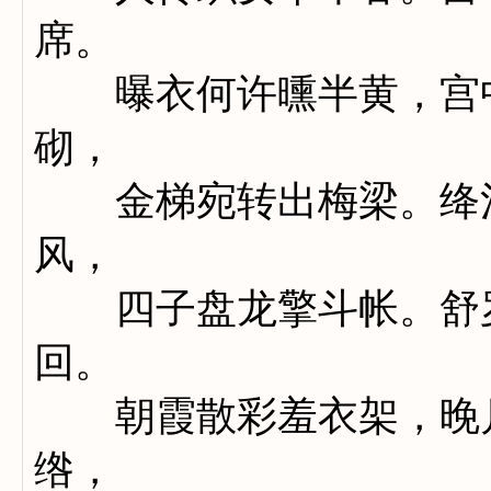
席。
曝衣何许曛半黄，宫中
砌，
金梯宛转出梅梁。绛河
风，
四子盘龙擎斗帐。舒罗
回。
朝霞散彩羞衣架，晚月
绺，