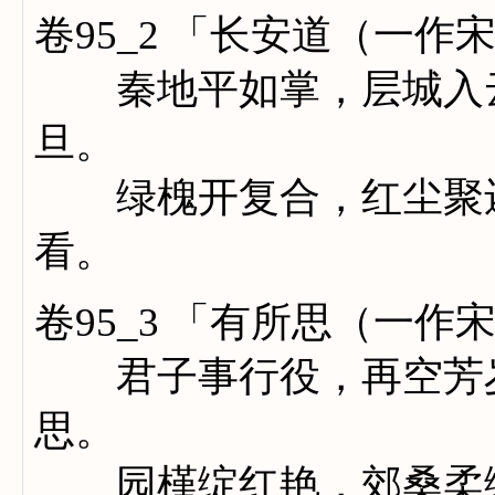
卷95_2 「长安道（一
秦地平如掌，层城入云
旦。
绿槐开复合，红尘聚还
看。
卷95_3 「有所思（一
君子事行役，再空芳岁
思。
园槿绽红艳，郊桑柔绿