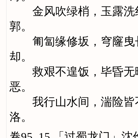
金风吹绿梢，玉露洗红
郭。
匍匐缘修坂，穹窿曳长d
却。
救艰不遑饭，毕昏无暇
恶。
我行山水间，湍险皆不
洛。
卷95_15 「过蜀龙门」沈