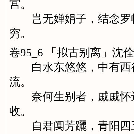
宫。
岂无婵娟子，结念罗帏
穷。
卷95_6 「拟古别离」沈
白水东悠悠，中有西行
流。
奈何生别者，戚戚怀远
收。
自君阒芳躧，青阳四五