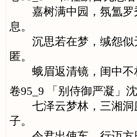
嘉树满中园，氛氲罗秀
息。
沉思若在梦，缄怨似无
匿。
蛾眉返清镜，闺中不
卷95_9 「别侍御严凝」
七泽云梦林，三湘洞庭
子。
令君出使车，行迈方靡