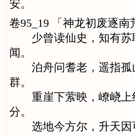
安。
卷95_19 「神龙初废
少曾读仙史，知有苏耽
闻。
泊舟问耆老，遥指孤山
群。
重崖下萦映，嶛峣上纠
分。
选地今方尔，升天因可