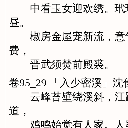
中看玉女迎欢绣。玳瑁
昼。
椒房金屋宠新流，意气
费，
晋武须焚前殿裘。
卷95_29 「入少密溪」沈
云峰苔壁绕溪斜，江路
道，
鸡鸣始觉有人家。人家