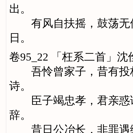
出。
有风自扶摇，鼓荡无伦
日。
卷95_22 「枉系二首」沈
吾怜曾家子，昔有投杼
诗。
臣子竭忠孝，君亲惑谗
辞。
昔日公冶长，非罪遇缧