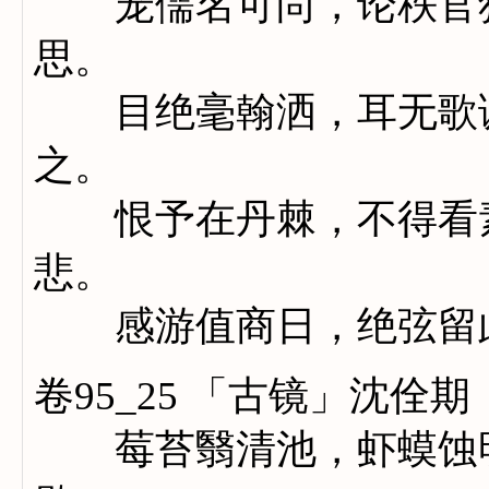
宠儒名可尚，论秩官犹
思。
目绝毫翰洒，耳无歌讽
之。
恨予在丹棘，不得看素
悲。
感游值商日，绝弦留
卷95_25 「古镜」沈佺期
莓苔翳清池，虾蟆蚀明