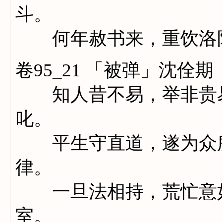
斗。
何年赦书来，重饮洛
卷95_21 「被弹」沈佺期
知人昔不易，举非贵易
叱。
平生守直道，遂为众所
律。
一旦法相持，荒忙意如
室。