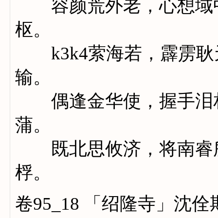
容颜荒外老，心想域中
枢。
k3k4萦海若，霹雳耿
输。
偶逢金华使，握手泪相
蒲。
既北思攸济，将南睿所
桴。
卷95_18 「绍隆寺」沈佺