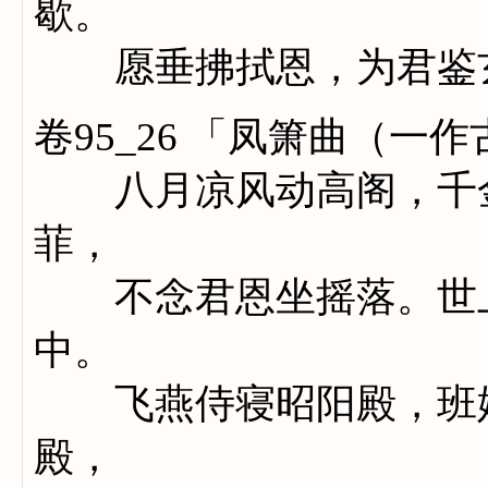
歇。
愿垂拂拭恩，为君鉴
卷95_26 「凤箫曲（一
八月凉风动高阁，千金
菲，
不念君恩坐摇落。世上
中。
飞燕侍寝昭阳殿，班姬
殿，