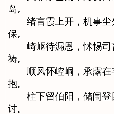
岛。
绪言霞上开，机事尘外
保。
崎岖待漏恩，怵惕司言
祷。
顺风怀崆峒，承露在丰
抱。
柱下留伯阳，储闱登四
讨。