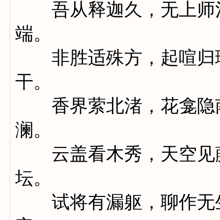
吾从释迦久，无上师涅
端。
非胜适殊方，起喧归理
干。
香界萦北渚，花龛隐南
澜。
云盖看木秀，天空见藤
坛。
试将有漏躯，聊作无生