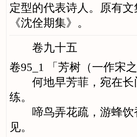
定型的代表诗人。原有文
《沈佺
卷九十五
卷95_1 「芳树（一作宋
何地早芳菲，宛在长门
练。
啼鸟弄花疏，游蜂饮香
见。