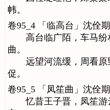
帏。
卷95_4 「临高台」沈佺
高台临广陌，车马纷相
曲。
远望河流缓，周看原野
促。
卷95_5 「凤笙曲」沈佺
忆昔王子晋，凤笙游云