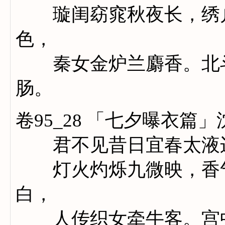
璇闺窈窕秋夜长，绣户
色，
秦女金炉兰麝香。北斗
肠。
卷95_28 「七夕曝衣篇
君不见昔日宜春太液边
灯火灼烁九微映，香气
白，
人传织女牵牛客。宫中