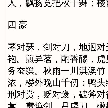
人，飘扬竞把秋千舞；楼
四 豪
琴对瑟，剑对刀，地迥对
袍。煎异茗，酌香醪，虎
务蚕缫。秋雨一川淇澳竹
浓，楼外晚山千仞；鸭头
刑对赏，贬对褒，破斧对
蒿。雷焕剑，吕虔刀，橄