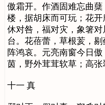
傲霜开。作酒固难忘曲蘖
楼，据胡床而可玩；花开
休对咎，福对灾，象箸对
台。花蓓蕾，草根荄，剔
阵鸿哀。元亮南窗今日傲
茵，野外茸茸软草；高张
十一 真