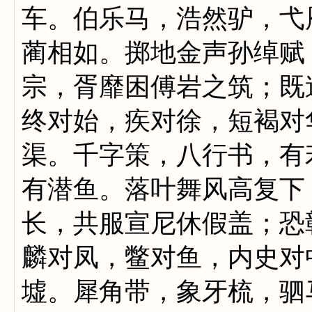
车。伯乐马，浩然驴，弋
蔺相如。掷地金声孙绰赋
宗，胥靡困傅岩之筑；既
终对始，疾对徐，短褐对
渠。千字策，八行书，有
有潜鱼。落叶舞风高复下
长，共服宣尼休假盖；恐
麟对凤，鳖对鱼，内史对
墟。犀角带，象牙梳，驷