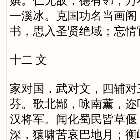
嫔。仁无敌，德有邻，万
一溪冰。克国功名当画阁
书，思入圣贤绝域；忘情
十二 文
家对国，武对文，四辅对
芬。歌北鄙，咏南薰，迩
汉将军。闻化蜀民皆草偃
深，猿啸苦哀巴地月；衡