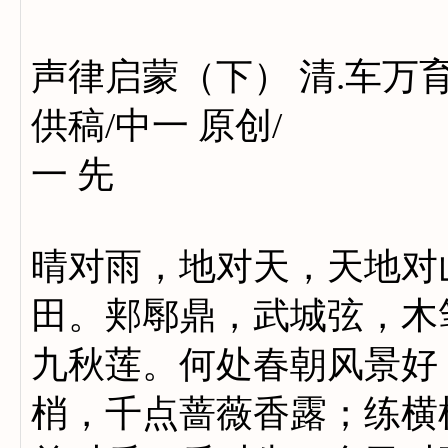
声律启蒙（下） 清.车万
供稿/中一 原创/
一 先
晴对雨，地对天，天地对
田。郏鄏鼎，武城弦，木
九秋莲。何处春朝风景好
梢，千点蔷薇香露；练横