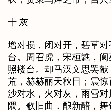
十 灰
增对损，闭对开，碧草对
台。周召虎，宋桓魋，阆
照楼台。却马汉文思罢献
荒，赫赫丽天秋日；震惊
沙对水，火对灰，雨雪对
隈。歌旧曲，酿新醅，舞