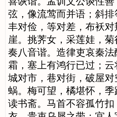
喜诙谐。孟训文公谈性善
弦，像流莺而并语；斜排
丰对俭，等对差，布袄对
崖。挑荠女，采莲娃，菊
奏八音谐。造律吏哀秦法
霜，塞上有鸿行已过；云
城对市，巷对街，破屋对
蜗。梅可望，橘堪怀，季
读书斋。马首不容孤竹扣
衣，贵束乌犀之带；宫人