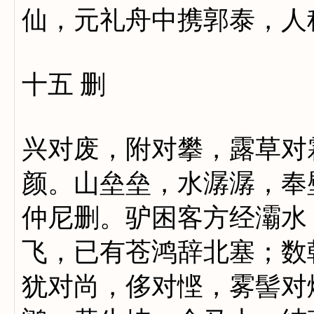
仙，元礼舟中携郭泰，人
十五 删
兴对废，附对攀，露草对
颜。山垒垒，水潺潺，奉
仲尼删。驴困客方经灞水
飞，已有苍鸿辞北塞；数
犹对尚，侈对悭，雾髻对